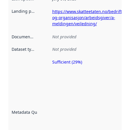
Landing page
:
https://www.skatteetaten.no/bedrift-
og-organisasjon/arbeidsgiver/a-
meldingen/veiledning/
Documentation
:
Not provided
Dataset type
:
Not provided
Sufficient (29%)
Metadata
quality is
an
indicator
of how
well the
datasets
are
described
Metadata Quality
:
using
metadata.