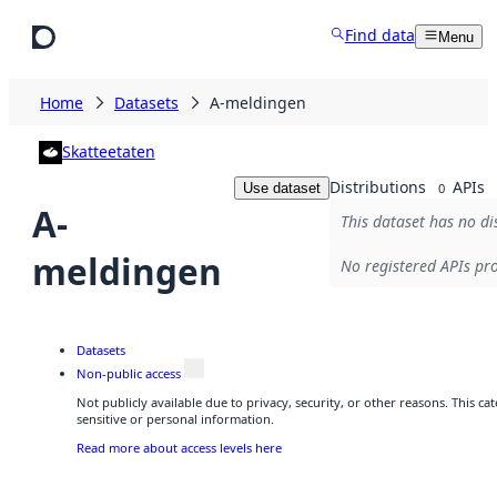
Skip to main content
Find data
Menu
Home
Datasets
A-meldingen
Skatteetaten
Distributions
APIs
Use dataset
0
A-
This dataset has no di
meldingen
No registered APIs pro
Datasets
Non-public access
Not publicly available due to privacy, security, or other reasons. This 
sensitive or personal information.
Read more about access levels here