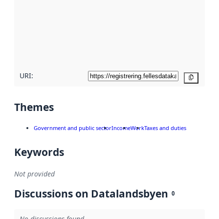
Read
more
about
metadata
quality
here
URI:
Copy
Themes
Government and public sector
Income
Work
Taxes and duties
Keywords
Not provided
Discussions on Datalandsbyen
0
No discussions found