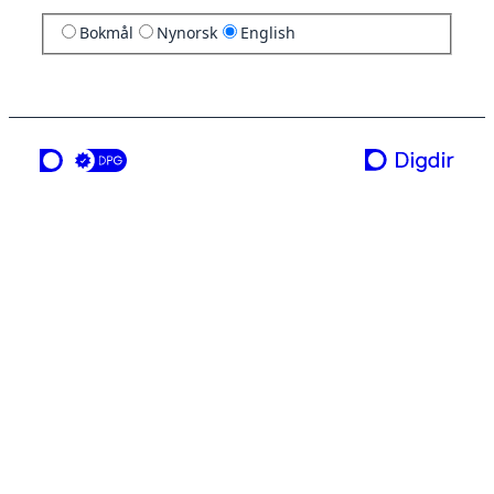
Bokmål
Nynorsk
English
a service from