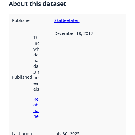
About this dataset
Publisher
:
Skatteetaten
December 18, 2017
This date
indicates
when the
dataset was
harvested by
data.norge.no.
It may have
Published
:
been available
earlier
elsewhere.
Read more
about
harvesting
here
Last updated
:
July 30, 2025