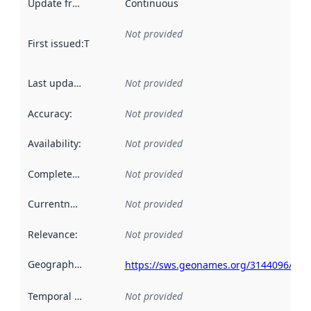
Update frequency
:
Continuous
Not provided
First issued
:
This date indicates when the data in this datas
Last updated
:
Not provided
Accuracy
:
Not provided
Availability
:
Not provided
Completeness
:
Not provided
Currentness
:
Not provided
Relevance
:
Not provided
Geographical scope
:
https://sws.geonames.org/3144096/
Temporal scope
:
Not provided