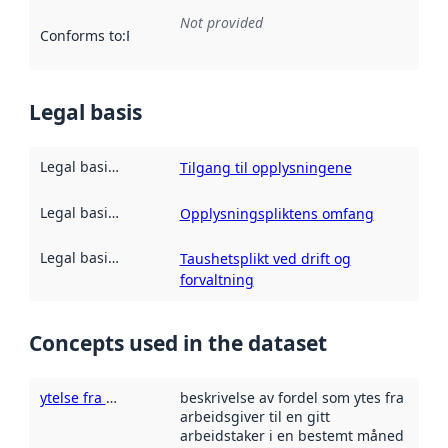
Not provided
Conforms to
:
Reference to an implementation rule or other spe
Legal basis
Legal basis for access
:
Tilgang til opplysningene
Legal basis for processing
:
Opplysningspliktens omfang
Legal basis for restriction
:
Taushetsplikt ved drift og
forvaltning
Concepts used in the dataset
ytelse fra arbeidsgiver
beskrivelse av fordel som ytes fra
arbeidsgiver til en gitt
arbeidstaker i en bestemt måned