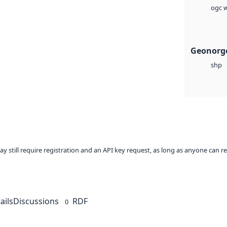
ogc w
Geonorge
shp
ay still require registration and an API key request, as long as anyone can r
ails
Discussions
RDF
0