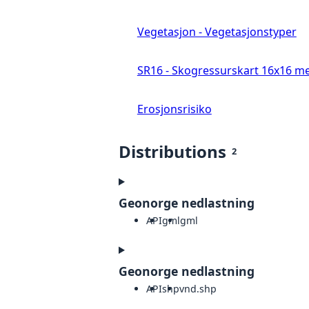
Vegetasjon - Vegetasjonstyper
SR16 - Skogressurskart 16x16 me
Erosjonsrisiko
Distributions
2
Geonorge nedlastning
API
gml
gml
Geonorge nedlastning
API
shp
vnd.shp