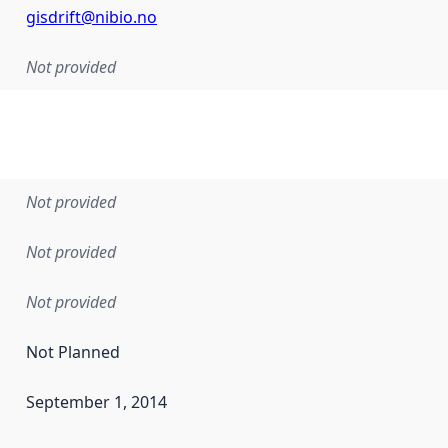
gisdrift@nibio.no
Not provided
Not provided
Not provided
Not provided
Not Planned
September 1, 2014
en the data in this dataset was first released. It may have