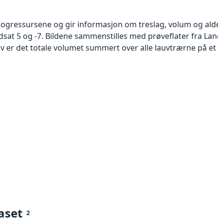
kogressursene og gir informasjon om treslag, volum og alde
ndsat 5 og -7. Bildene sammenstilles med prøveflater fra La
r det totale volumet summert over alle lauvtrærne på et ar
aset
2