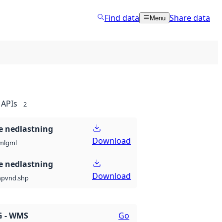
Find data
Share data
Menu
APIs
2
 nedlastning
Download
ml
gml
 nedlastning
Download
hp
vnd.shp
G - WMS
Go