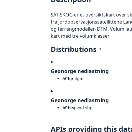
SAT-SKOG er et oversiktskart over s
fra jordobservasjonssatellittene La
og terrengmodellen DTM. Volum lauv e
kart med tre volumklasser
Distributions
2
Geonorge nedlastning
API
gml
gml
Geonorge nedlastning
API
shp
vnd.shp
APIs providing this dat