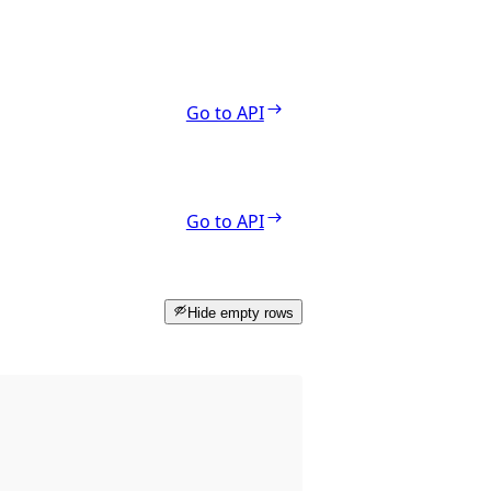
Go to API
Go to API
Hide empty rows