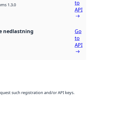
to
ms 1.3.0
API
 nedlastning
Go
to
API
equest such registration and/or API keys.