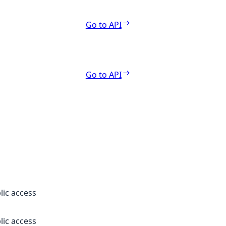
Go to API
Go to API
lic access
lic access