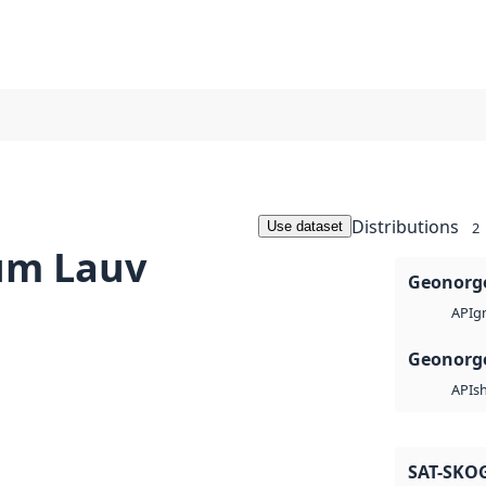
Distributions
Use dataset
2
um Lauv
Geonorge
g
API
Geonorge
s
API
SAT-SKO