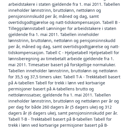
arbeidstakere i staten gjeldende fra 1. mai 2011. Tabellen
inneholder lønnstrinn, bruttolønn, nettolønn og
pensjonsinnskudd per år, måned og dag, samt
overtidsgodtgjørelse og natt-tidskompensasjon. Tabell B -
Tilleggslønnstabell Lønninger for arbeidstakere i staten
gjeldende fra 1. mai 2011. Tabellen inneholder
lønnstrinn, bruttolønn, nettolønn og pensjonsinnskudd
per år, måned og dag, samt overtidsgodtgjørelse og natt-
tidskompensasjon. Tabell C - Hjelpetabell Hjelpetabell for
lønnsberegning av timebetalt arbeide gjeldende fra 1.
mai 2011. Timesatser basert på forskjellige normaluker.
Tabellen inneholder lønnstrinn, bruttolønn og nettolønn
for 35,5 og 37,5 timers uker. Tabell T-A - Trekktabell basert
på A-tabellen Tabell for trekk i lønn ved kortvarige
permisjoner basert på A-tabellens brutto og
nettolønnssatser, gjeldende fra 1. mai 2011. Tabellen
inneholder lønnstrinn, bruttolønn og nettolønn per år og
per dag for både 260 dagers år (5 dagers uke) og 312
dagers år (6 dagers uke), samt pensjonsinnskudd per år.
Tabell T-B - Trekktabell basert på B-tabellen Tabell for
trekk i lønn ved kortvarige permisjoner basert på B-