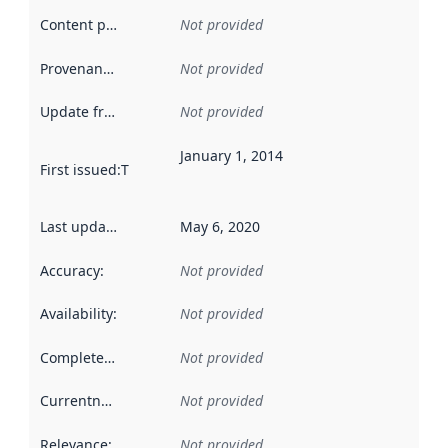
Content providers
:
Not provided
Provenance
:
Not provided
Update frequency
:
Not provided
January 1, 2014
First issued
:
This date indicates when the data in this datas
Last updated
:
May 6, 2020
Accuracy
:
Not provided
Availability
:
Not provided
Completeness
:
Not provided
Currentness
:
Not provided
Relevance
:
Not provided