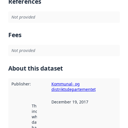
References
Not provided
Fees
Not provided
About this dataset
Publisher
:
Kommunal- og
distriktsdepartementet
December 19, 2017
This date
indicates
when the
dataset was
harvested by