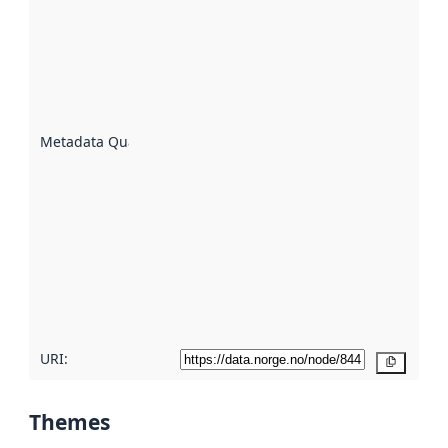
quality is
an
indicator
of how
well the
datasets
are
described
Metadata Quality
:
using
metadata.
Read
more
about
metadata
quality
here
URI:
Copy
Themes