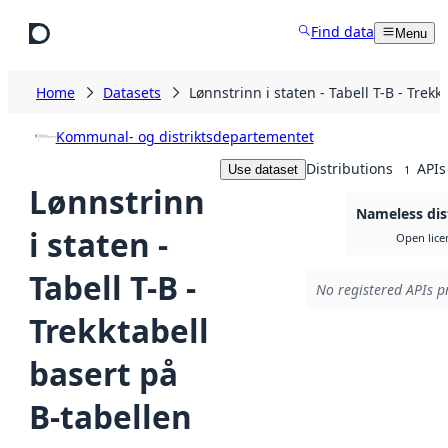
Skip to main content
Find data
Menu
Home
Datasets
Lønnstrinn i staten - Tabell T-B - Trek
Kommunal- og distriktsdepartementet
Distributions
APIs
Use dataset
1
Lønnstrinn
Nameless dis
i staten -
Open lice
Tabell T-B -
No registered APIs pr
Trekktabell
basert på
B-tabellen