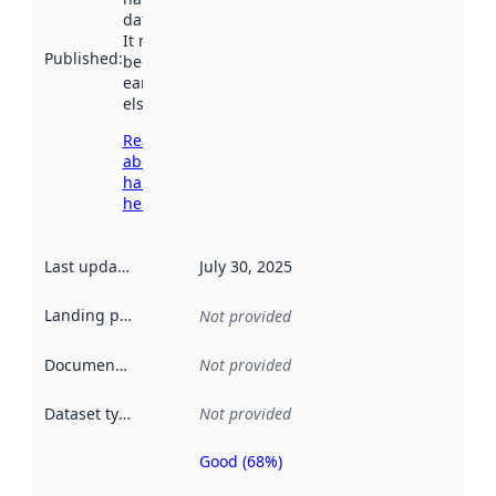
data.norge.no.
It may have
Published
:
been available
earlier
elsewhere.
Read more
about
harvesting
here
Last updated
:
July 30, 2025
Landing page
:
Not provided
Documentation
:
Not provided
Dataset type
:
Not provided
Good (68%)
Metadata