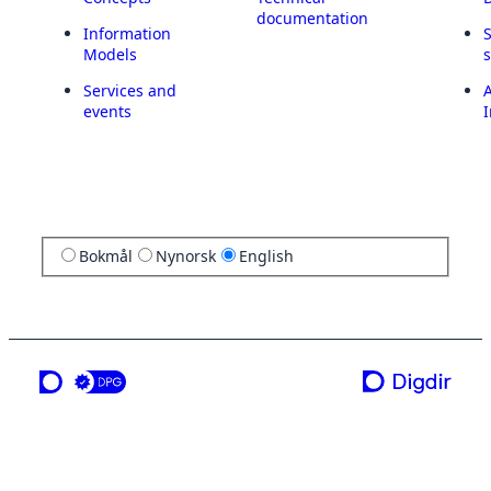
documentation
Information
Models
Services and
A
events
I
Bokmål
Nynorsk
English
a service from