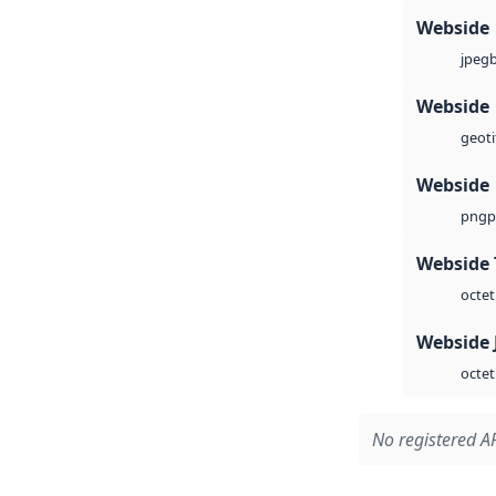
Webside
jpeg
Webside
geoti
Webside
p
png
Webside 
octet
Webside 
octet
No registered AP