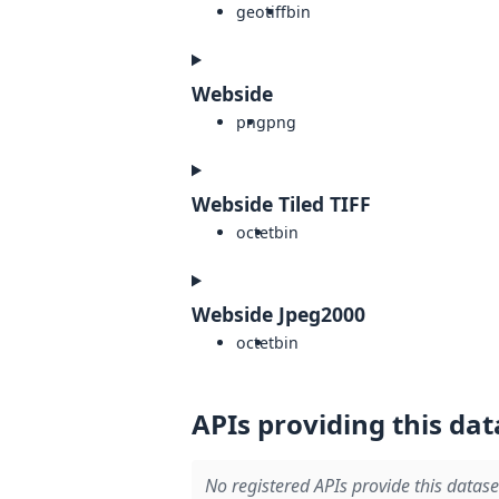
geotiff
bin
Webside
png
png
Webside Tiled TIFF
octet
bin
Webside Jpeg2000
octet
bin
APIs providing this dat
No registered APIs provide this datase