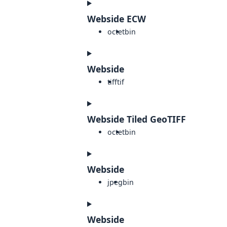
Webside ECW
octet
bin
Webside
tiff
tif
Webside Tiled GeoTIFF
octet
bin
Webside
jpeg
bin
Webside