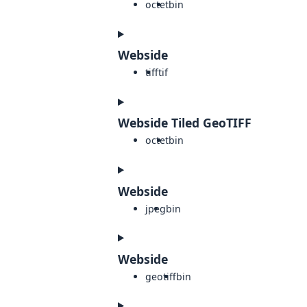
octet
bin
Webside
tiff
tif
Webside Tiled GeoTIFF
octet
bin
Webside
jpeg
bin
Webside
geotiff
bin