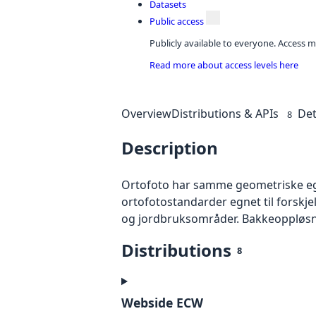
Datasets
Public access
Publicly available to everyone. Access m
Read more about access levels here
Overview
Distributions & APIs
Det
8
Description
Ortofoto har samme geometriske egen
ortofotostandarder egnet til forskj
og jordbruksområder. Bakkeoppløsnin
Distributions
8
Webside ECW