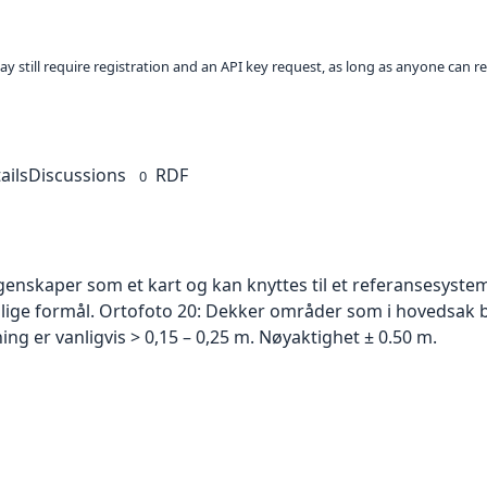
ay still require registration and an API key request, as long as anyone can r
ails
Discussions
RDF
0
skaper som et kart og kan knyttes til et referansesystem. 
ellige formål. Ortofoto 20: Dekker områder som i hovedsak b
g er vanligvis > 0,15 – 0,25 m. Nøyaktighet ± 0.50 m.