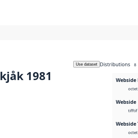
Distributions
Use dataset
8
kjåk 1981
Webside
octet
Webside
tif
tiff
Webside 
octet