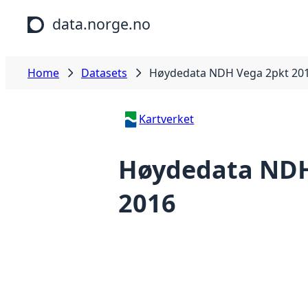
Skip to main content
data.norge.no
Home
Datasets
Høydedata NDH Vega 2pkt 20
Kartverket
Høydedata NDH
2016