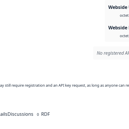
Webside
octet
Webside
octet
No registered AP
ay still require registration and an API key request, as long as anyone can r
ails
Discussions
RDF
0