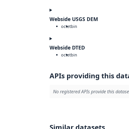
Webside USGS DEM
octet
bin
Webside DTED
octet
bin
APIs providing this dat
No registered APIs provide this datase
Similar datasets