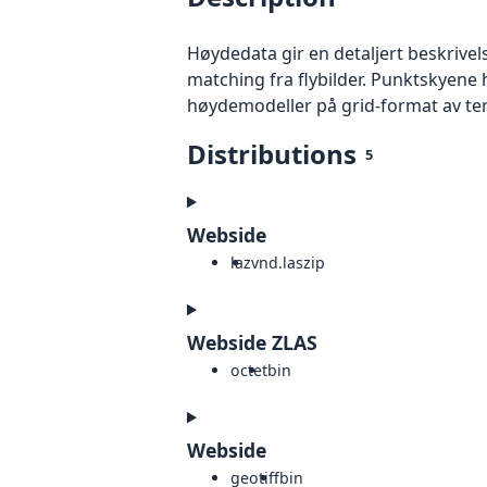
Høydedata gir en detaljert beskrivel
matching fra flybilder. Punktskyene 
høydemodeller på grid-format av te
Distributions
5
Webside
laz
vnd.laszip
Webside ZLAS
octet
bin
Webside
geotiff
bin