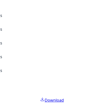
ss
ss
ss
ss
ss
Download