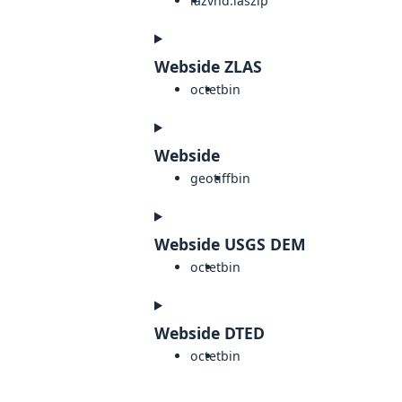
laz
vnd.laszip
Webside ZLAS
octet
bin
Webside
geotiff
bin
Webside USGS DEM
octet
bin
Webside DTED
octet
bin