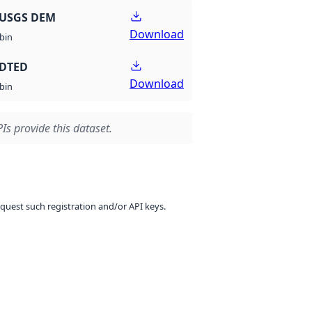
 USGS DEM
Download
bin
 DTED
Download
bin
Is provide this dataset.
equest such registration and/or API keys.