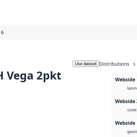
16
Distributions
Use dataset
5
 Vega 2pkt
Webside
vn
laz
Webside 
octet
Webside
geoti