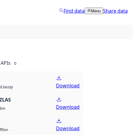
Find data
Share data
Menu
APIs
0
Download
d.laszip
ZLAS
Download
bin
Download
bin
ff