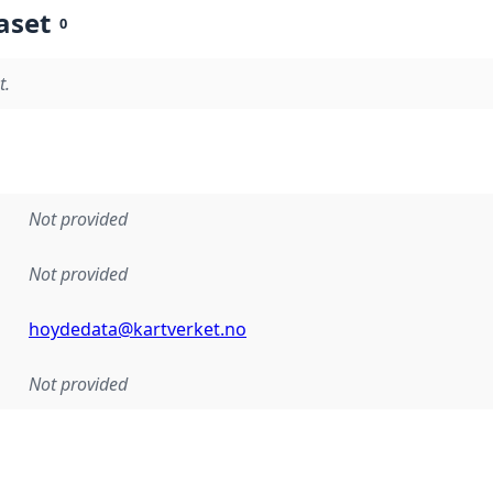
aset
0
t.
Not provided
Not provided
hoydedata@kartverket.no
Not provided