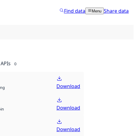
Find data
Share data
Menu
APIs
0
Download
ng
Download
bin
Download