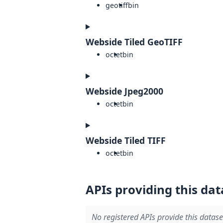
geotiff
bin
Webside Tiled GeoTIFF
octet
bin
Webside Jpeg2000
octet
bin
Webside Tiled TIFF
octet
bin
APIs providing this dat
No registered APIs provide this datase