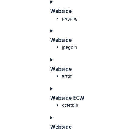
Webside
png
png
Webside
jpeg
bin
Webside
tiff
tif
Webside ECW
octet
bin
Webside