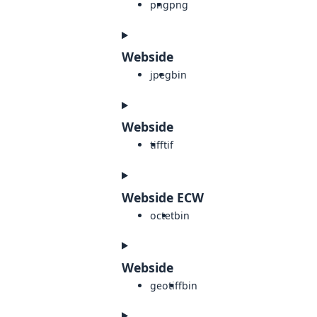
png
png
Webside
jpeg
bin
Webside
tiff
tif
Webside ECW
octet
bin
Webside
geotiff
bin