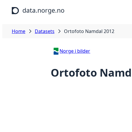
Skip to main content
data.norge.no
Home
Datasets
Ortofoto Namdal 2012
Norge i bilder
Ortofoto Namd