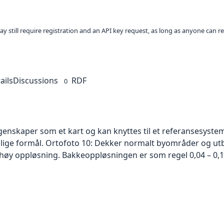
ay still require registration and an API key request, as long as anyone can r
ails
Discussions
RDF
0
skaper som et kart og kan knyttes til et referansesystem. 
ellige formål. Ortofoto 10: Dekker normalt byområder og 
høy oppløsning. Bakkeoppløsningen er som regel 0,04 – 0,1