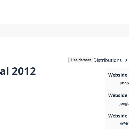
Distributions
Use dataset
8
al 2012
Webside
p
png
Webside
jpeg
Webside
tif
tiff