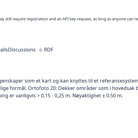
ay still require registration and an API key request, as long as anyone can r
ails
Discussions
RDF
0
skaper som et kart og kan knyttes til et referansesystem. 
ellige formål. Ortofoto 20: Dekker områder som i hovedsak b
g er vanligvis > 0,15 - 0,25 m. Nøyaktighet ± 0.50 m.