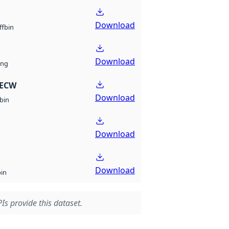
Download
bin
ff
Download
ng
 ECW
Download
bin
Download
Download
bin
Is provide this dataset.