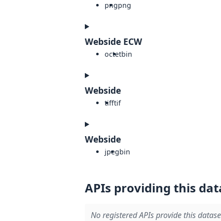
png
png
Webside ECW
octet
bin
Webside
tiff
tif
Webside
jpeg
bin
APIs providing this dat
No registered APIs provide this datase