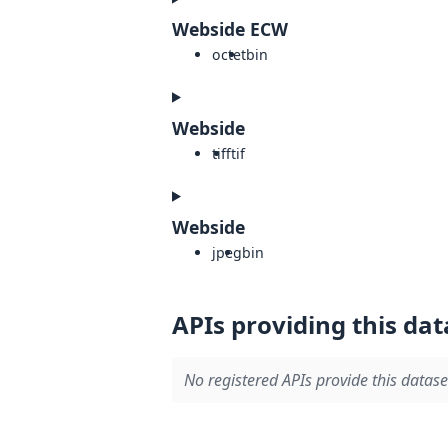
Webside ECW
octet
bin
Webside
tiff
tif
Webside
jpeg
bin
APIs providing this dat
No registered APIs provide this datase