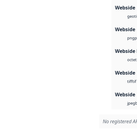
Webside
geoti
Webside
p
png
Webside
octet
Webside
tif
tiff
Webside
jpeg
No registered AP