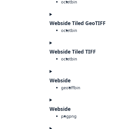
octet
bin
Webside Tiled GeoTIFF
octet
bin
Webside Tiled TIFF
octet
bin
Webside
geotiff
bin
Webside
png
png