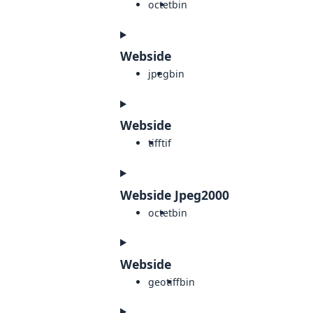
octet
bin
Webside
jpeg
bin
Webside
tiff
tif
Webside Jpeg2000
octet
bin
Webside
geotiff
bin