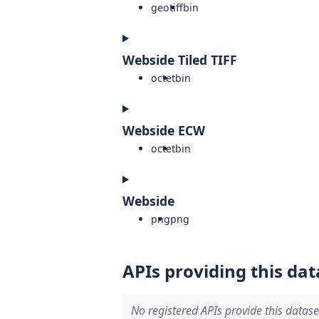
geotiff
bin
Webside Tiled TIFF
octet
bin
Webside ECW
octet
bin
Webside
png
png
APIs providing this dat
No registered APIs provide this datase