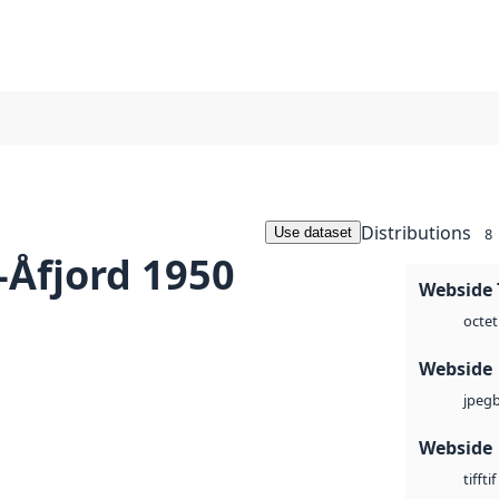
Distributions
Use dataset
8
-Åfjord 1950
Webside 
octet
Webside
jpeg
Webside
tif
tiff