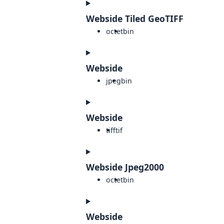
Webside Tiled GeoTIFF
octet
bin
Webside
jpeg
bin
Webside
tiff
tif
Webside Jpeg2000
octet
bin
Webside