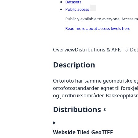
Datasets
Public access
Publicly available to everyone. Access m
Read more about access levels here
Overview
Distributions & APIs
Det
8
Description
Ortofoto har samme geometriske egen
ortofotostandarder egnet til forskj
og jordbruksområder. Bakkeoppløsnin
Distributions
8
Webside Tiled GeoTIFF