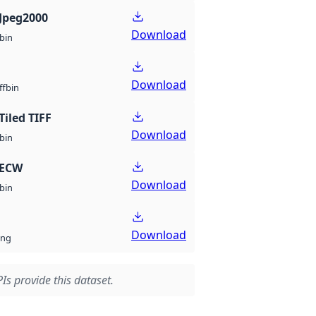
Jpeg2000
Download
bin
Download
bin
ff
Tiled TIFF
Download
bin
 ECW
Download
bin
Download
ng
Is provide this dataset.