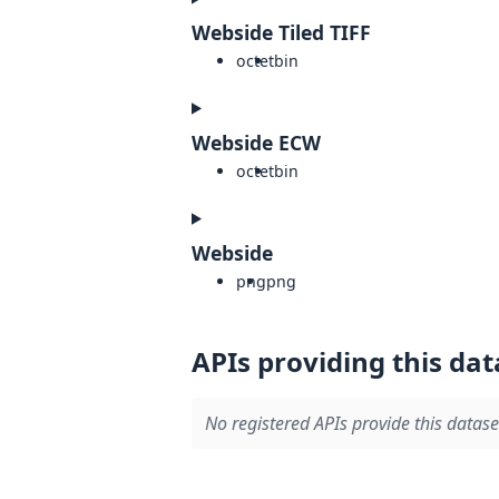
Webside Tiled TIFF
octet
bin
Webside ECW
octet
bin
Webside
png
png
APIs providing this dat
No registered APIs provide this datase