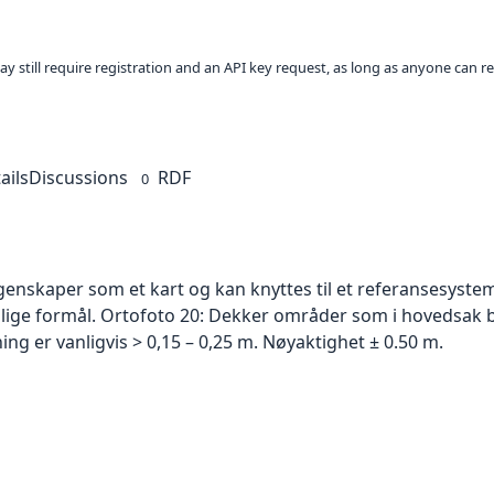
ay still require registration and an API key request, as long as anyone can r
ails
Discussions
RDF
0
skaper som et kart og kan knyttes til et referansesystem. 
ellige formål. Ortofoto 20: Dekker områder som i hovedsak b
g er vanligvis > 0,15 – 0,25 m. Nøyaktighet ± 0.50 m.