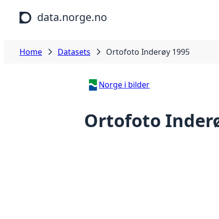
Skip to main content
data.norge.no
Home
Datasets
Ortofoto Inderøy 1995
Norge i bilder
Ortofoto Inder