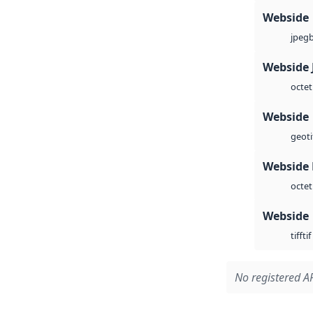
Webside
jpeg
Webside 
octet
Webside
geoti
Webside
octet
Webside
tif
tiff
No registered AP