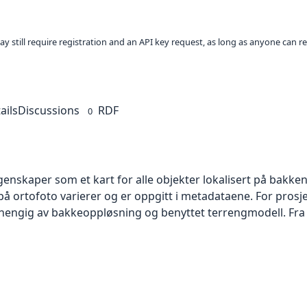
ay still require registration and an API key request, as long as anyone can r
ails
Discussions
RDF
0
skaper som et kart for alle objekter lokalisert på bakkeniv
 ortofoto varierer og er oppgitt i metadataene. For prosje
vhengig av bakkeoppløsning og benyttet terrengmodell. Fra 