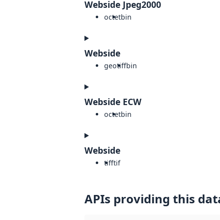
Webside Jpeg2000
octet
bin
Webside
geotiff
bin
Webside ECW
octet
bin
Webside
tiff
tif
APIs providing this dat