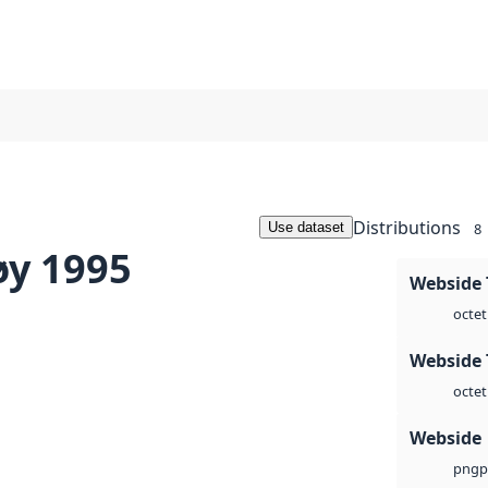
Distributions
Use dataset
8
øy 1995
Webside 
octet
Webside 
octet
Webside
p
png