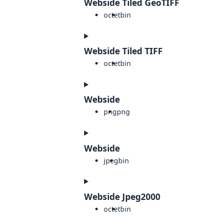
Webside Tiled GeoTIFF
octet
bin
Webside Tiled TIFF
octet
bin
Webside
png
png
Webside
jpeg
bin
Webside Jpeg2000
octet
bin