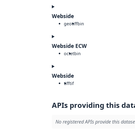
Webside
geotiff
bin
Webside ECW
octet
bin
Webside
tiff
tif
APIs providing this dat
No registered APIs provide this datase