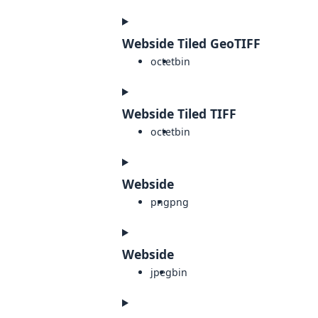
Webside Tiled GeoTIFF
octet
bin
Webside Tiled TIFF
octet
bin
Webside
png
png
Webside
jpeg
bin