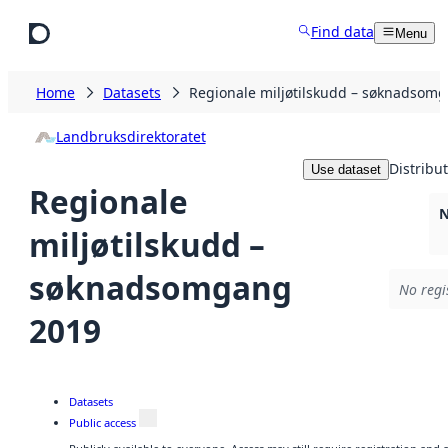
Skip to main content
Find data
Menu
Home
Datasets
Regionale miljøtilskudd – søknadsom
Landbruksdirektoratet
Distribu
Use dataset
Regionale
N
miljøtilskudd –
søknadsomgang
No regi
2019
Datasets
Public access