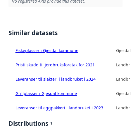
No registered APIs provide this dataset.
Similar datasets
Fiskeplasser i Gjesdal kommune
Gjesda
Pristilskudd til jordbruksforetak for 2021
Landbru
Leveranser til slakteri i landbruket i 2024
Landbru
Grillplasser i Gjesdal kommune
Gjesda
Leveranser til eggpakkeri i landbruket i 2023
Landbru
Distributions
1