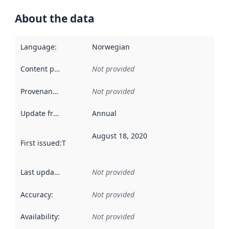
About the data
Language
:
Norwegian
Content providers
:
Not provided
Provenance
:
Not provided
Update frequency
:
Annual
August 18, 2020
First issued
:
This date indicates when the data in this datas
Last updated
:
Not provided
Accuracy
:
Not provided
Availability
:
Not provided