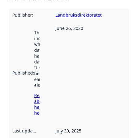
Publisher
:
Landbruksdirektoratet
June 26, 2020
This date
indicates
when the
dataset was
harvested by
data.norge.no.
It may have
Published
:
been available
earlier
elsewhere.
Read more
about
harvesting
here
Last updated
:
July 30, 2025