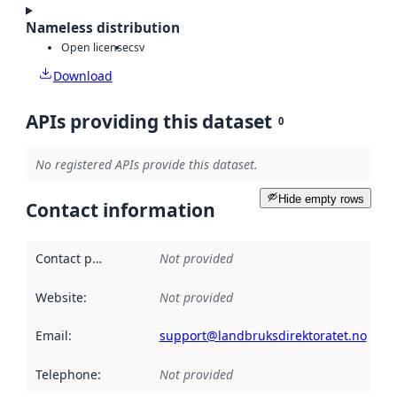
Nameless distribution
Open license
csv
Download
APIs providing this dataset
0
No registered APIs provide this dataset.
Hide empty rows
Contact information
Contact point
:
Not provided
Website
:
Not provided
Email
:
support@landbruksdirektoratet.no
Telephone
:
Not provided