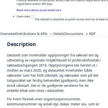
Publicly available to everyone. Access may still require registration and
registration and/or API keys.
Read more about access levels here
Open data
The dataset is classified as public access and has at least
Overview
Distributions & APIs
Details
Discussions
RDF
1
0
Description
Datasett som inneholder opplysninger fra søknad om og
utbetaling av regionale miljøtilskudd til jordbruksforetak i
søknadsomgangen 2019. Opplysningene ble hentet ut i
midten av mars 2020, og datasettet inneholder både
søknader som har blitt utbetalt, og søknader som på det
tidspunktet var ferdig behandlet (godkjent), men ikke
ennå utbetalt. Det er de godkjente verdiene for de
enkelte tiltak som vises i datasettet.
For hvert foretak vises organisasjonsnummer,
kommunenummer og antall dyr, dekar, meter osv. som er