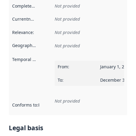
Completeness
:
Not provided
Currentness
:
Not provided
Relevance
:
Not provided
Geographical scope
:
Not provided
Temporal scope
:
From
:
January 1, 2019
To
:
December 31, 20
Not provided
Conforms to
:
Reference to an implementation rule or other spe
Legal basis