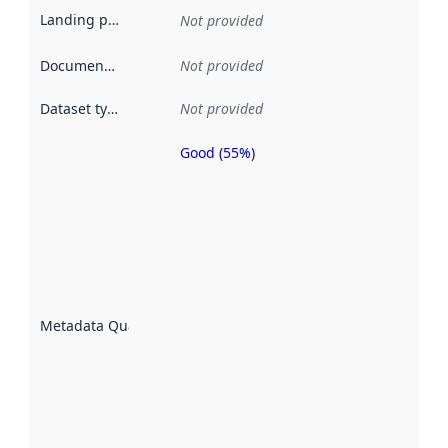
Landing page
:
Not provided
Documentation
:
Not provided
Dataset type
:
Not provided
Good (55%)
Metadata
quality is
an
indicator
of how
well the
datasets
are
described
Metadata Quality
:
using
metadata.
Read
more
about
metadata