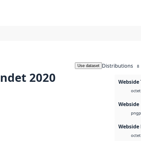
Distributions
Use dataset
8
andet 2020
Webside 
octet
Webside
p
png
Webside
octet