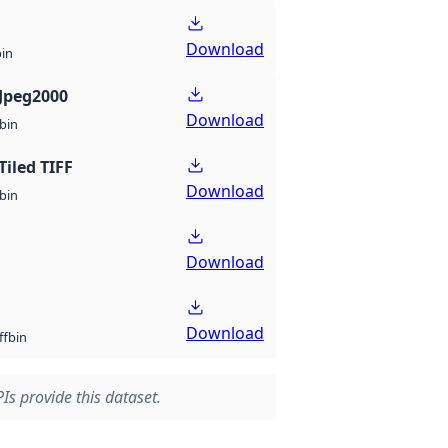
Download
bin
Jpeg2000
Download
bin
Tiled TIFF
Download
bin
Download
Download
bin
ff
Is provide this dataset.