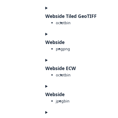
Webside Tiled GeoTIFF
octet
bin
Webside
png
png
Webside ECW
octet
bin
Webside
jpeg
bin