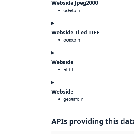
Webside Jpeg2000
octet
bin
Webside Tiled TIFF
octet
bin
Webside
tiff
tif
Webside
geotiff
bin
APIs providing this dat