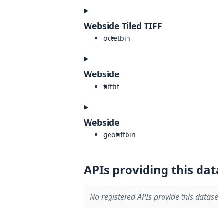
Webside Tiled TIFF
octet
bin
Webside
tiff
tif
Webside
geotiff
bin
APIs providing this dat
No registered APIs provide this datase