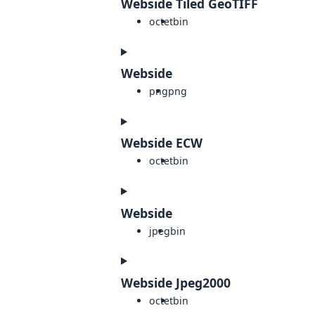
Webside Tiled GeoTIFF
octet
bin
Webside
png
png
Webside ECW
octet
bin
Webside
jpeg
bin
Webside Jpeg2000
octet
bin