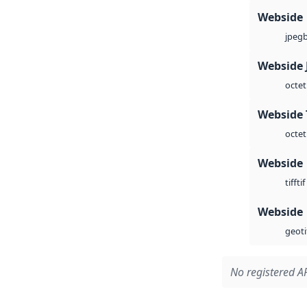
Webside
jpeg
Webside 
octet
Webside 
octet
Webside
tif
tiff
Webside
geoti
No registered AP