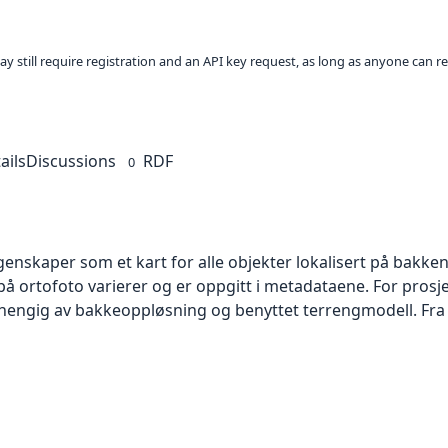
ay still require registration and an API key request, as long as anyone can r
ails
Discussions
RDF
0
skaper som et kart for alle objekter lokalisert på bakkeniv
 ortofoto varierer og er oppgitt i metadataene. For prosje
vhengig av bakkeoppløsning og benyttet terrengmodell. Fra 