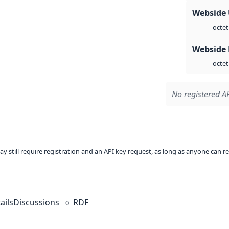
Webside
octet
Webside
octet
No registered AP
ay still require registration and an API key request, as long as anyone can r
ails
Discussions
RDF
0