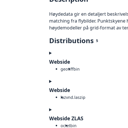
Høydedata gir en detaljert beskrivel
matching fra flybilder. Punktskyene 
høydemodeller på grid-format av te
Distributions
5
Webside
geotiff
bin
Webside
laz
vnd.laszip
Webside ZLAS
octet
bin