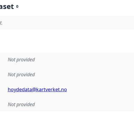
aset
0
t.
Not provided
Not provided
hoydedata@kartverket.no
Not provided