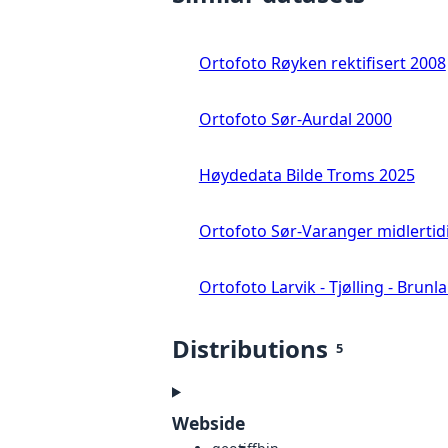
Ortofoto Røyken rektifisert 2008
Ortofoto Sør-Aurdal 2000
Høydedata Bilde Troms 2025
Ortofoto Sør-Varanger midlertid
Ortofoto Larvik - Tjølling - Brunl
Distributions
5
Webside