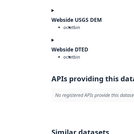
Webside USGS DEM
octet
bin
Webside DTED
octet
bin
APIs providing this dat
No registered APIs provide this datase
Similar datasets