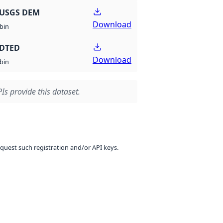
 USGS DEM
Download
bin
 DTED
Download
bin
Is provide this dataset.
equest such registration and/or API keys.