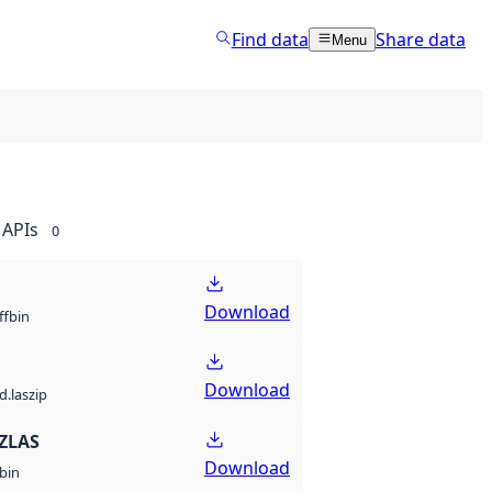
Find data
Share data
Menu
APIs
0
Download
bin
ff
Download
d.laszip
ZLAS
Download
bin