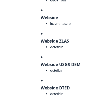
geotiff
bin
Webside
laz
vnd.laszip
Webside ZLAS
octet
bin
Webside USGS DEM
octet
bin
Webside DTED
octet
bin