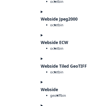
octet
bin
Webside Jpeg2000
octet
bin
Webside ECW
octet
bin
Webside Tiled GeoTIFF
octet
bin
Webside
geotiff
bin