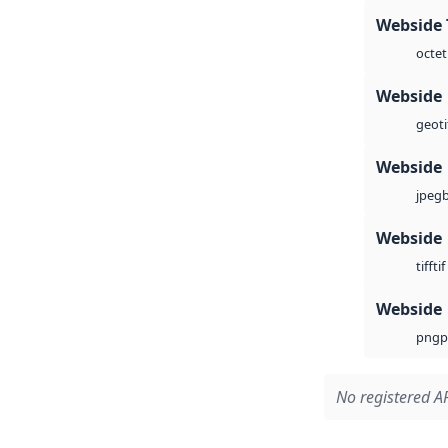
Webside 
octet
Webside
geoti
Webside
jpeg
Webside
tif
tiff
Webside
p
png
No registered AP