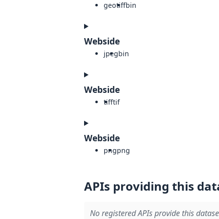
geotiff
bin
Webside
jpeg
bin
Webside
tiff
tif
Webside
png
png
APIs providing this dat
No registered APIs provide this datase