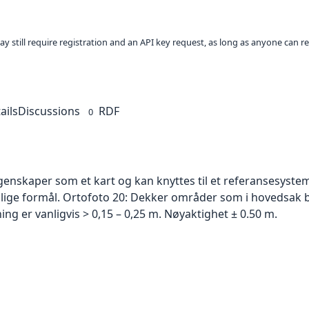
ay still require registration and an API key request, as long as anyone can r
ails
Discussions
RDF
0
skaper som et kart og kan knyttes til et referansesystem. 
ellige formål. Ortofoto 20: Dekker områder som i hovedsak b
g er vanligvis > 0,15 – 0,25 m. Nøyaktighet ± 0.50 m.