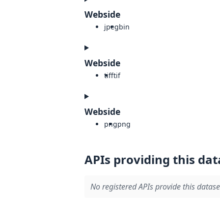
Webside
jpeg
bin
Webside
tiff
tif
Webside
png
png
APIs providing this dat
No registered APIs provide this datase