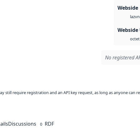
Webside
vn
laz
Webside
octet
No registered AP
ay still require registration and an API key request, as long as anyone can r
ails
Discussions
RDF
0