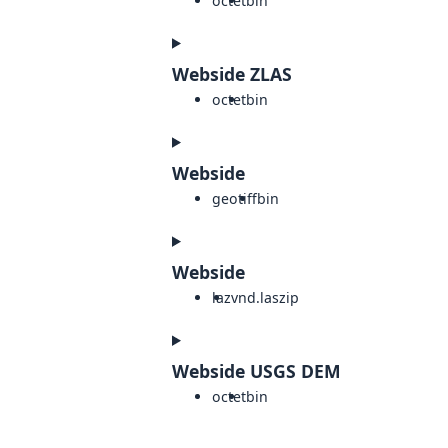
octet
bin
Webside ZLAS
octet
bin
Webside
geotiff
bin
Webside
laz
vnd.laszip
Webside USGS DEM
octet
bin