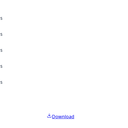
ss
ss
ss
ss
ss
Download