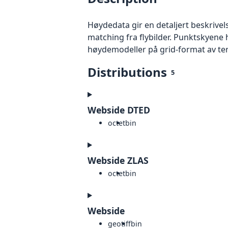
Høydedata gir en detaljert beskrivel
matching fra flybilder. Punktskyene 
høydemodeller på grid-format av te
Distributions
5
Webside DTED
octet
bin
Webside ZLAS
octet
bin
Webside
geotiff
bin