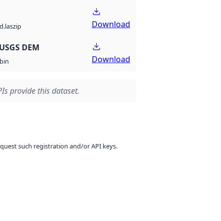
Download
d.laszip
 USGS DEM
Download
bin
Is provide this dataset.
equest such registration and/or API keys.