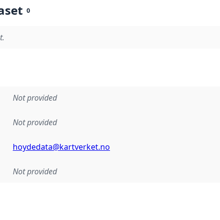
aset
0
t.
Not provided
Not provided
hoydedata@kartverket.no
Not provided