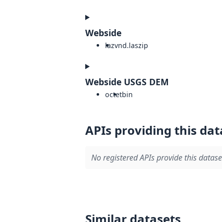
Webside
laz
vnd.laszip
Webside USGS DEM
octet
bin
APIs providing this dat
No registered APIs provide this datase
Similar datasets