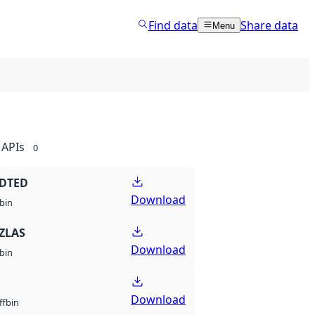
Find data
Share data
Menu
APIs
0
 DTED
Download
bin
ZLAS
Download
bin
Download
bin
ff