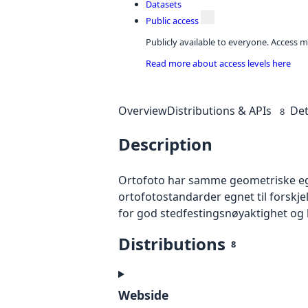
Datasets
Public access
Publicly available to everyone. Access m
Read more about access levels here
Overview
Distributions & APIs
Det
8
Description
Ortofoto har samme geometriske egen
ortofotostandarder egnet til forskj
for god stedfestingsnøyaktighet og 
Distributions
8
Webside