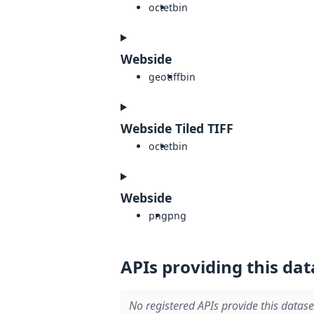
octet
bin
Webside
geotiff
bin
Webside Tiled TIFF
octet
bin
Webside
png
png
APIs providing this dat
No registered APIs provide this datase