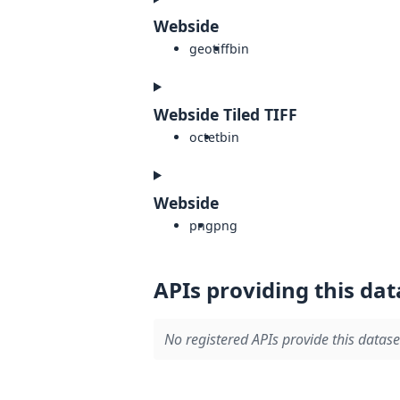
Webside
geotiff
bin
Webside Tiled TIFF
octet
bin
Webside
png
png
APIs providing this dat
No registered APIs provide this datase