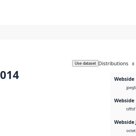
Distributions
Use dataset
8
2014
Webside
jpeg
Webside
tif
tiff
Webside 
octet