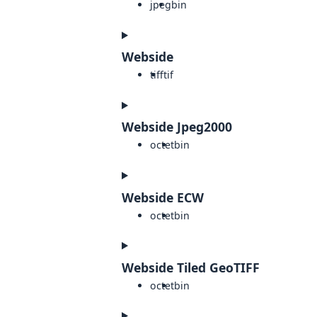
jpeg
bin
Webside
tiff
tif
Webside Jpeg2000
octet
bin
Webside ECW
octet
bin
Webside Tiled GeoTIFF
octet
bin