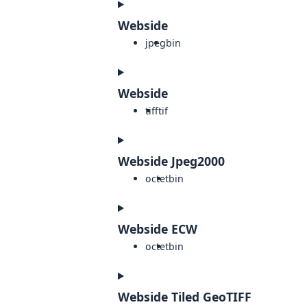
Webside
jpeg
bin
Webside
tiff
tif
Webside Jpeg2000
octet
bin
Webside ECW
octet
bin
Webside Tiled GeoTIFF