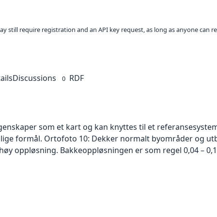
ay still require registration and an API key request, as long as anyone can r
ails
Discussions
RDF
0
skaper som et kart og kan knyttes til et referansesystem. 
ellige formål. Ortofoto 10: Dekker normalt byområder og 
høy oppløsning. Bakkeoppløsningen er som regel 0,04 – 0,1