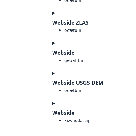
octet
bin
Webside ZLAS
octet
bin
Webside
geotiff
bin
Webside USGS DEM
octet
bin
Webside
laz
vnd.laszip