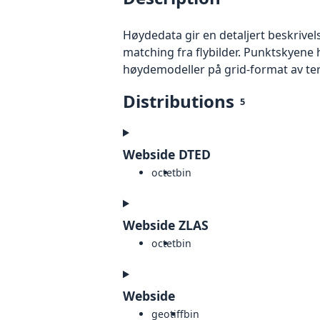
Høydedata gir en detaljert beskrivel
matching fra flybilder. Punktskyene 
høydemodeller på grid-format av te
Distributions
5
Webside DTED
octet
bin
Webside ZLAS
octet
bin
Webside
geotiff
bin