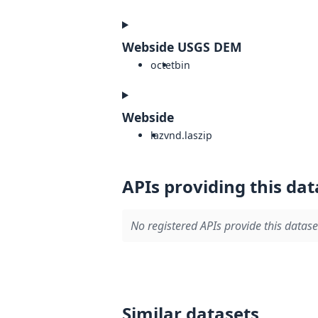
Webside USGS DEM
octet
bin
Webside
laz
vnd.laszip
APIs providing this dat
No registered APIs provide this datase
Similar datasets