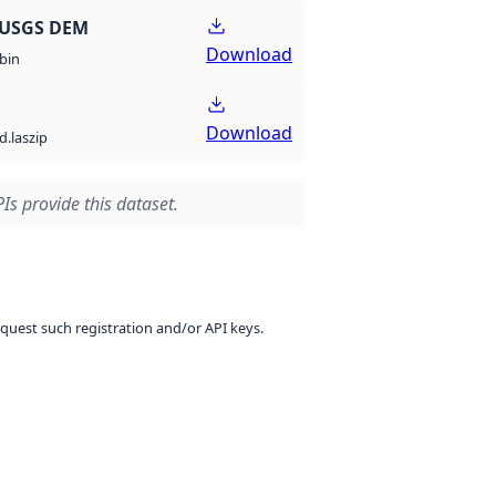
 USGS DEM
Download
bin
Download
d.laszip
Is provide this dataset.
equest such registration and/or API keys.