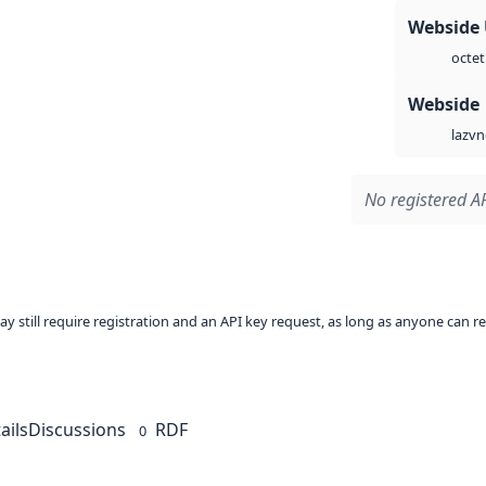
Webside
octet
Webside
vn
laz
No registered AP
ay still require registration and an API key request, as long as anyone can r
ails
Discussions
RDF
0