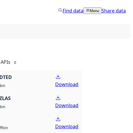
Find data
Share data
Menu
APIs
0
 DTED
Download
bin
ZLAS
Download
bin
Download
bin
ff