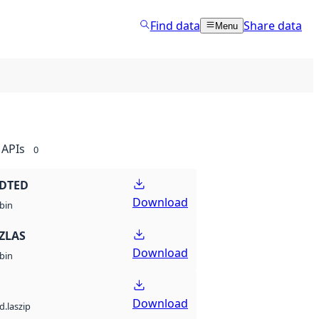
Find data
Share data
Menu
APIs
0
 DTED
Download
bin
ZLAS
Download
bin
Download
d.laszip