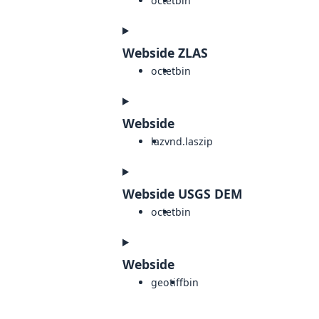
octet
bin
Webside ZLAS
octet
bin
Webside
laz
vnd.laszip
Webside USGS DEM
octet
bin
Webside
geotiff
bin