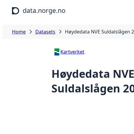
Skip to main content
data.norge.no
Home
Datasets
Høydedata NVE Suldalslågen 
Kartverket
Høydedata NV
Suldalslågen 2