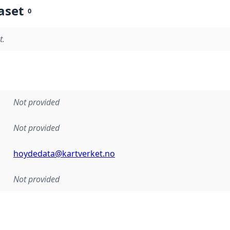
aset
0
t.
Not provided
Not provided
hoydedata@kartverket.no
Not provided