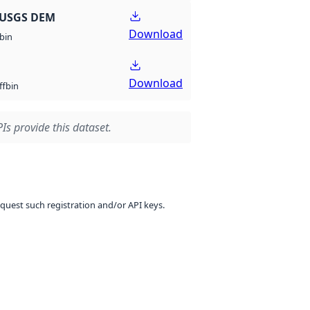
 USGS DEM
Download
bin
Download
bin
ff
Is provide this dataset.
equest such registration and/or API keys.