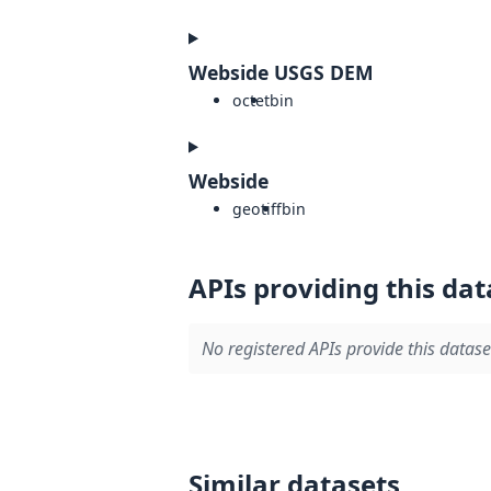
Webside USGS DEM
octet
bin
Webside
geotiff
bin
APIs providing this dat
No registered APIs provide this datase
Similar datasets