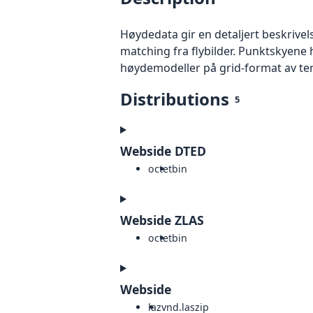
Høydedata gir en detaljert beskrivel
matching fra flybilder. Punktskyene 
høydemodeller på grid-format av te
Distributions
5
Webside DTED
octet
bin
Webside ZLAS
octet
bin
Webside
laz
vnd.laszip