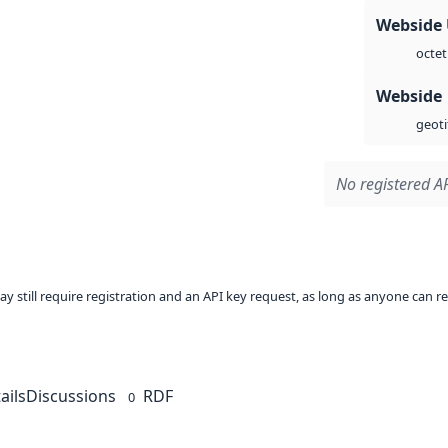
Webside
octet
Webside
geoti
No registered AP
ay still require registration and an API key request, as long as anyone can r
ails
Discussions
RDF
0