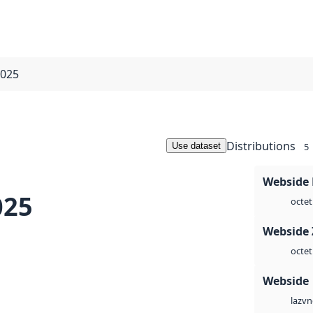
2025
Distributions
Use dataset
5
E
Webside
025
octet
Webside 
octet
Webside
vn
laz