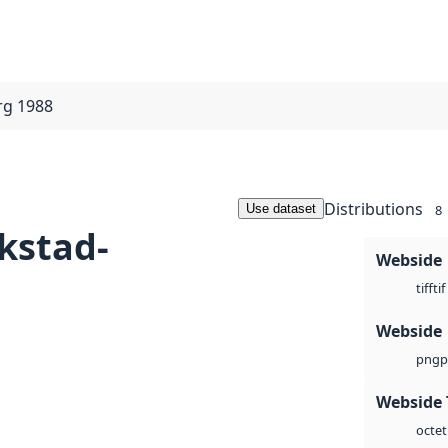
rg 1988
Distributions
Use dataset
8
kstad-
Webside
tif
tiff
Webside
p
png
Webside 
octet