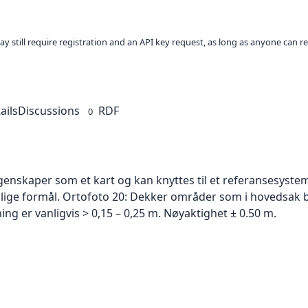
ay still require registration and an API key request, as long as anyone can r
ails
Discussions
RDF
0
skaper som et kart og kan knyttes til et referansesystem. 
ellige formål. Ortofoto 20: Dekker områder som i hovedsak b
g er vanligvis > 0,15 – 0,25 m. Nøyaktighet ± 0.50 m.