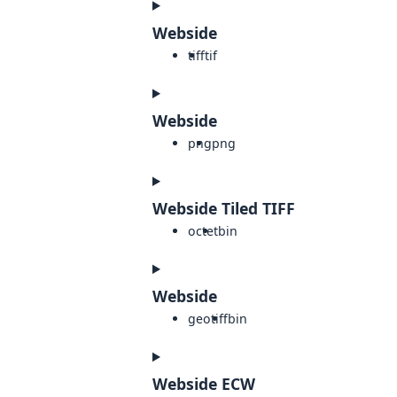
Webside
tiff
tif
Webside
png
png
Webside Tiled TIFF
octet
bin
Webside
geotiff
bin
Webside ECW