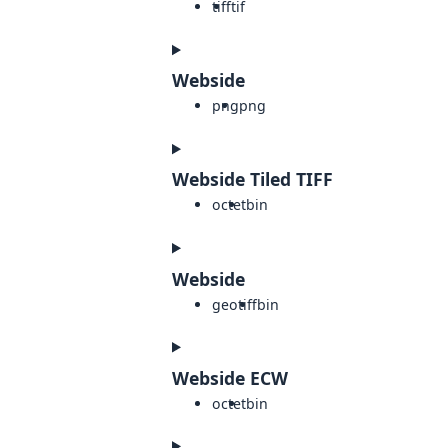
tiff
tif
Webside
png
png
Webside Tiled TIFF
octet
bin
Webside
geotiff
bin
Webside ECW
octet
bin