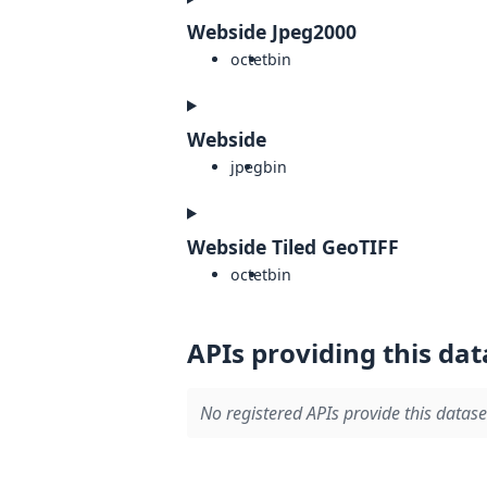
Webside Jpeg2000
octet
bin
Webside
jpeg
bin
Webside Tiled GeoTIFF
octet
bin
APIs providing this dat
No registered APIs provide this datase