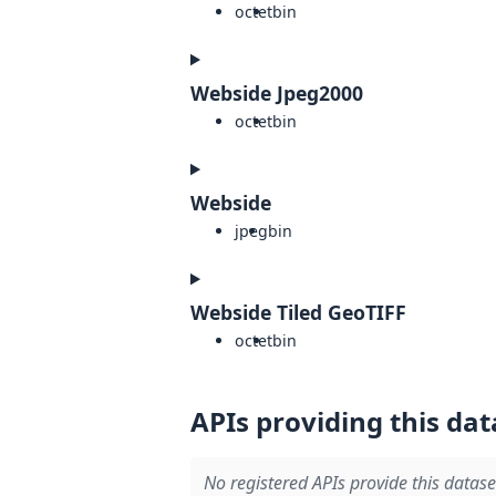
octet
bin
Webside Jpeg2000
octet
bin
Webside
jpeg
bin
Webside Tiled GeoTIFF
octet
bin
APIs providing this dat
No registered APIs provide this datase