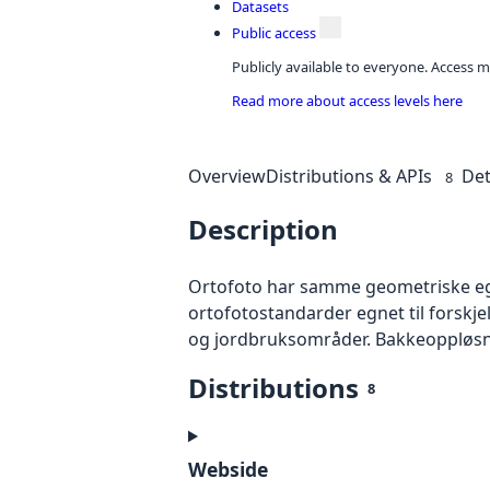
Datasets
Public access
Publicly available to everyone. Access m
Read more about access levels here
Overview
Distributions & APIs
Det
8
Description
Ortofoto har samme geometriske egen
ortofotostandarder egnet til forskj
og jordbruksområder. Bakkeoppløsnin
Distributions
8
Webside