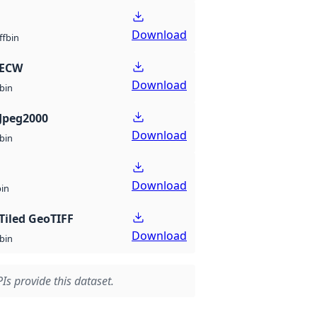
Download
bin
ff
 ECW
Download
bin
Jpeg2000
Download
bin
Download
bin
Tiled GeoTIFF
Download
bin
Is provide this dataset.