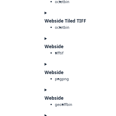
octet
bin
Webside Tiled TIFF
octet
bin
Webside
tiff
tif
Webside
png
png
Webside
geotiff
bin