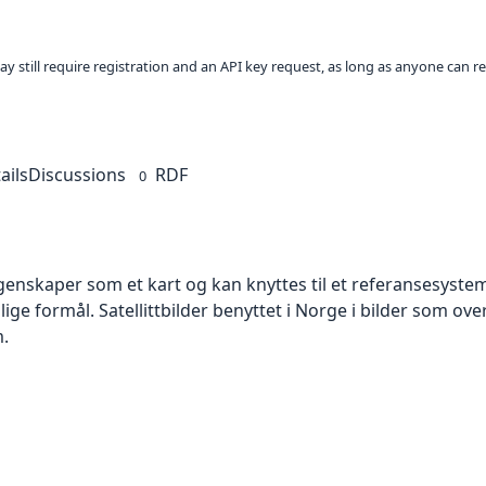
ay still require registration and an API key request, as long as anyone can r
ails
Discussions
RDF
0
skaper som et kart og kan knyttes til et referansesystem. 
lige formål. Satellittbilder benyttet i Norge i bilder som ov
m.