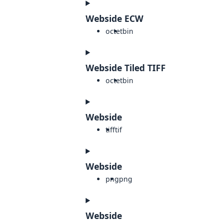
Webside ECW
octet
bin
Webside Tiled TIFF
octet
bin
Webside
tiff
tif
Webside
png
png
Webside