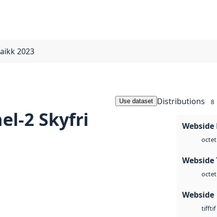
saikk 2023
Distributions
Use dataset
8
el-2 Skyfri
Webside
octet
Webside 
octet
Webside
tif
tiff