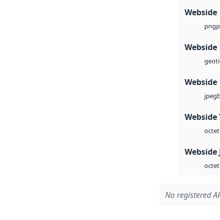
Webside
p
png
Webside
geoti
Webside
jpeg
Webside 
octet
Webside 
octet
No registered AP