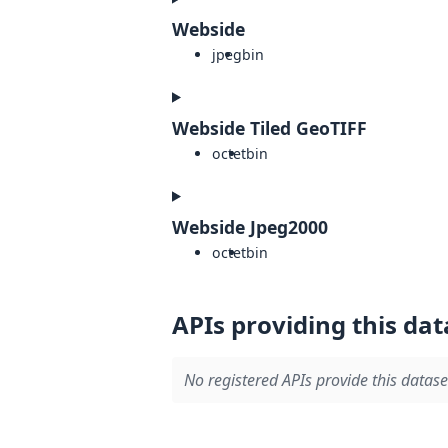
Webside
jpeg
bin
Webside Tiled GeoTIFF
octet
bin
Webside Jpeg2000
octet
bin
APIs providing this dat
No registered APIs provide this datase