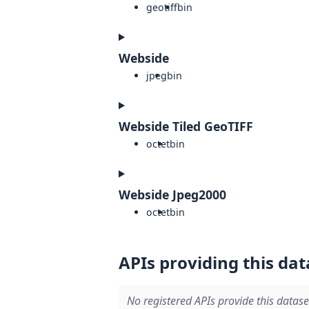
geotiff
bin
Webside
jpeg
bin
Webside Tiled GeoTIFF
octet
bin
Webside Jpeg2000
octet
bin
APIs providing this dat
No registered APIs provide this datase