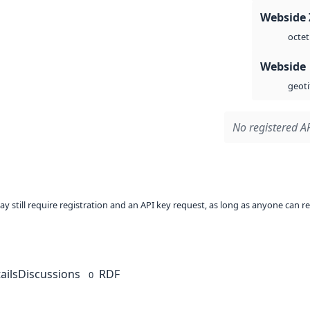
Webside 
octet
Webside
geoti
No registered AP
ay still require registration and an API key request, as long as anyone can r
ails
Discussions
RDF
0