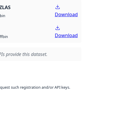
ZLAS
Download
bin
Download
bin
ff
Is provide this dataset.
equest such registration and/or API keys.