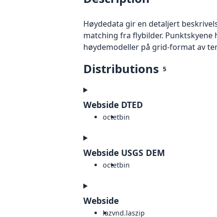
Høydedata gir en detaljert beskrivel
matching fra flybilder. Punktskyene 
høydemodeller på grid-format av te
Distributions
5
Webside DTED
octet
bin
Webside USGS DEM
octet
bin
Webside
laz
vnd.laszip