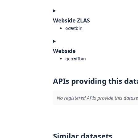
Webside ZLAS
octet
bin
Webside
geotiff
bin
APIs providing this dat
No registered APIs provide this datase
Similar datasets