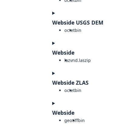
octet
bin
Webside USGS DEM
octet
bin
Webside
laz
vnd.laszip
Webside ZLAS
octet
bin
Webside
geotiff
bin