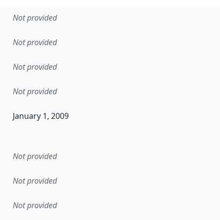
Not provided
Not provided
Not provided
Not provided
January 1, 2009
en the data in this dataset was first released. It may have
Not provided
Not provided
Not provided