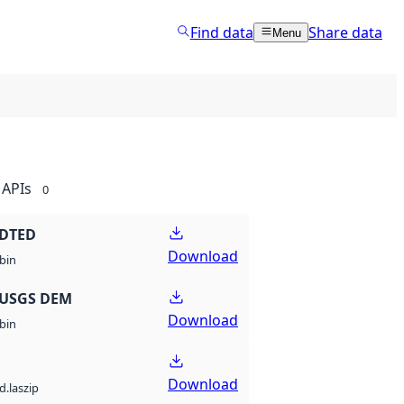
Find data
Share data
Menu
APIs
0
 DTED
Download
bin
 USGS DEM
Download
bin
Download
d.laszip