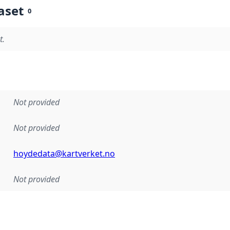
aset
0
t.
Not provided
Not provided
hoydedata@kartverket.no
Not provided