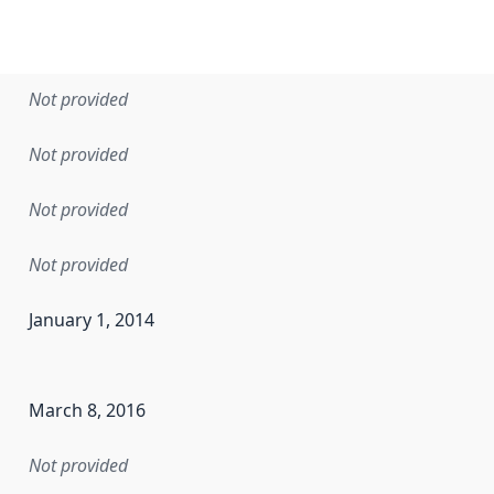
Not provided
Not provided
Not provided
Not provided
January 1, 2014
en the data in this dataset was first released. It may have
March 8, 2016
Not provided