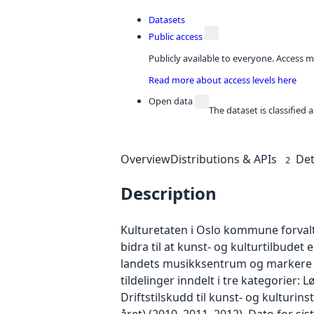
Datasets
Public access
Publicly available to everyone. Access m
Read more about access levels here
Open data
The dataset is classified
Overview
Distributions & APIs
Det
2
Description
Kulturetaten i Oslo kommune forvalt
bidra til at kunst- og kulturtilbude
landets musikksentrum og markere se
tildelinger inndelt i tre kategorier: 
Driftstilskudd til kunst- og kulturins
året) (2010, 2011, 2012). Dato for si