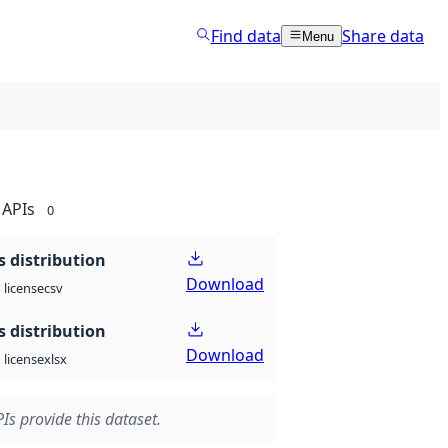
Find data
Share data
Menu
APIs
0
 distribution
Download
csv
license
 distribution
Download
xlsx
license
Is provide this dataset.