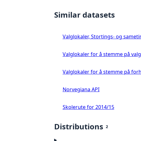
Similar datasets
Valglokaler, Stortings- og samet
Valglokaler for å stemme på val
Valglokaler for å stemme på for
Norvegiana API
Skolerute for 2014/15
Distributions
2