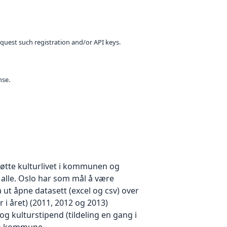
equest such registration and/or API keys.
nse.
tøtte kulturlivet i kommunen og
r alle. Oslo har som mål å være
t åpne datasett (excel og csv) over
er i året) (2011, 2012 og 2013)
 og kulturstipend (tildeling en gang i
slo kommune.