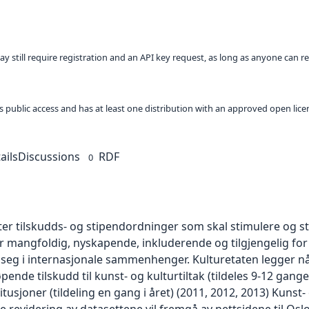
ay still require registration and an API key request, as long as anyone can r
 as public access and has at least one distribution with an approved open lice
ails
Discussions
RDF
0
er tilskudds- og stipendordninger som skal stimulere og s
t er mangfoldig, nyskapende, inkluderende og tilgjengelig fo
g i internasjonale sammenhenger. Kulturetaten legger nå u
Løpende tilskudd til kunst- og kulturtiltak (tildeles 9-12 gang
titusjoner (tildeling en gang i året) (2011, 2012, 2013) Kunst-
ste revidering av datasettene vil fremgå av nettsidene til O