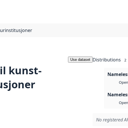
turinstitusjoner
Distributions
Use dataset
2
il kunst-
Nameless
usjoner
Open 
Nameless
Open 
No registered AP