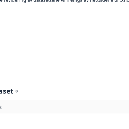
aset
0
t.