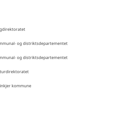
gdirektoratet
Public access
munal- og distriktsdepartementet
Public access
munal- og distriktsdepartementet
Public access
turdirektoratet
Public access
einkjer kommune
Public access