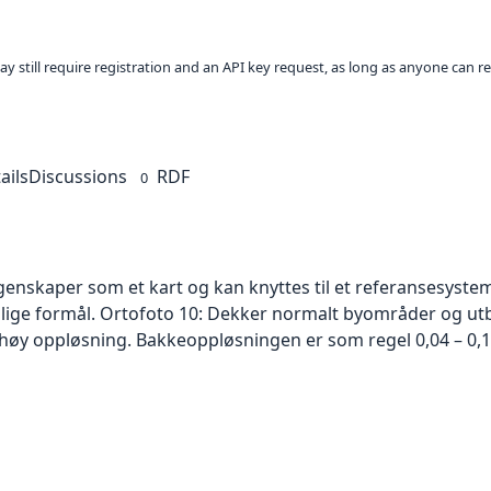
ay still require registration and an API key request, as long as anyone can r
ails
Discussions
RDF
0
skaper som et kart og kan knyttes til et referansesystem. 
ellige formål. Ortofoto 10: Dekker normalt byområder og 
høy oppløsning. Bakkeoppløsningen er som regel 0,04 – 0,1