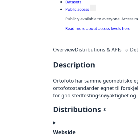
Datasets
Public access
Publicly available to everyone. Access m
Read more about access levels here
Overview
Distributions & APIs
Det
8
Description
Ortofoto har samme geometriske egen
ortofotostandarder egnet til forskj
for god stedfestingsnøyaktighet og 
Distributions
8
Webside