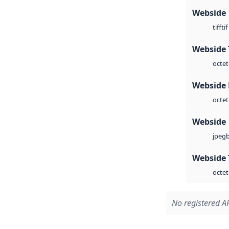
Webside
tif
tiff
Webside 
octet
Webside
octet
Webside
jpeg
Webside 
octet
No registered AP