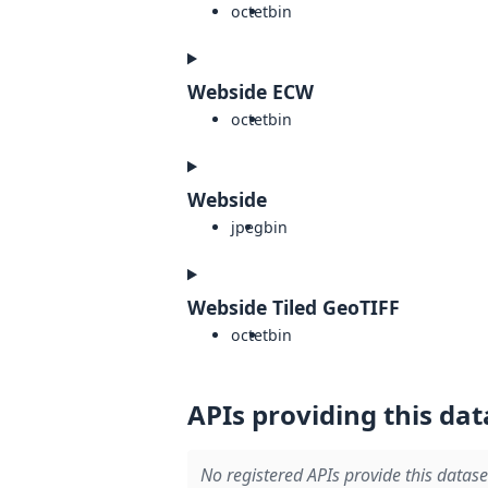
octet
bin
Webside ECW
octet
bin
Webside
jpeg
bin
Webside Tiled GeoTIFF
octet
bin
APIs providing this dat
No registered APIs provide this datase