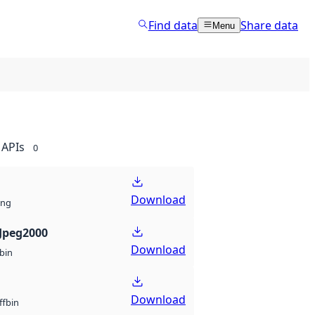
Find data
Share data
Menu
APIs
0
Download
ng
Jpeg2000
Download
bin
Download
bin
ff