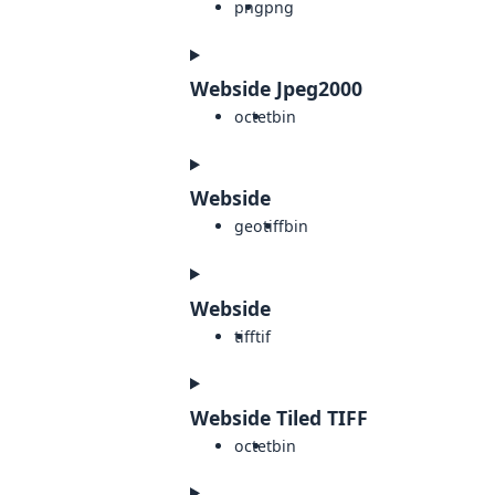
png
png
Webside Jpeg2000
octet
bin
Webside
geotiff
bin
Webside
tiff
tif
Webside Tiled TIFF
octet
bin