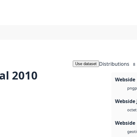
Distributions
Use dataset
8
al 2010
Webside
p
png
Webside 
octet
Webside
geoti