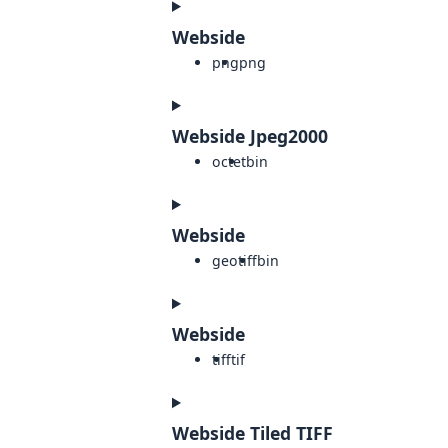
Webside
png
png
Webside Jpeg2000
octet
bin
Webside
geotiff
bin
Webside
tiff
tif
Webside Tiled TIFF