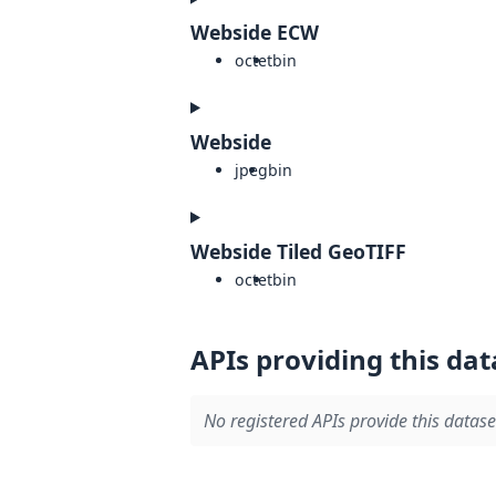
Webside ECW
octet
bin
Webside
jpeg
bin
Webside Tiled GeoTIFF
octet
bin
APIs providing this dat
No registered APIs provide this datase