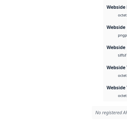
Webside
octet
Webside
p
png
Webside
tif
tiff
Webside 
octet
Webside 
octet
No registered AP