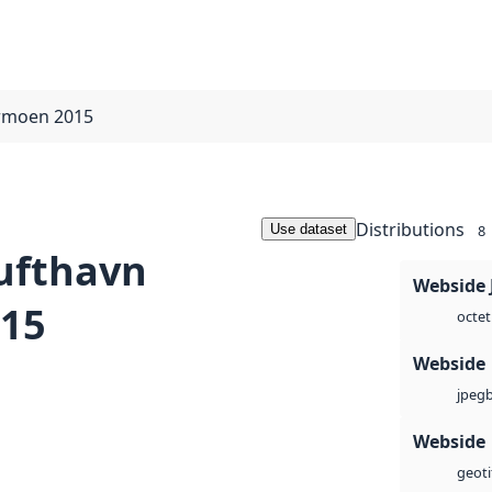
ermoen 2015
Distributions
Use dataset
8
lufthavn
Webside 
15
octet
Webside
jpeg
Webside
geoti