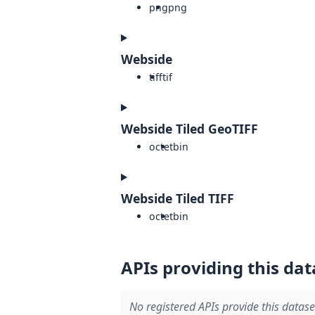
png
png
Webside
tiff
tif
Webside Tiled GeoTIFF
octet
bin
Webside Tiled TIFF
octet
bin
APIs providing this dat
No registered APIs provide this datase