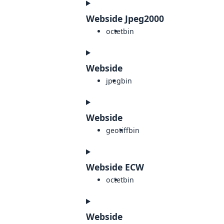
Webside Jpeg2000
octet
bin
Webside
jpeg
bin
Webside
geotiff
bin
Webside ECW
octet
bin
Webside