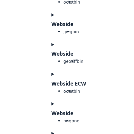
octet
bin
Webside
jpeg
bin
Webside
geotiff
bin
Webside ECW
octet
bin
Webside
png
png