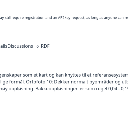
ay still require registration and an API key request, as long as anyone can r
ails
Discussions
RDF
0
skaper som et kart og kan knyttes til et referansesystem. 
ellige formål. Ortofoto 10: Dekker normalt byområder og 
høy oppløsning. Bakkeoppløsningen er som regel 0,04 - 0,1