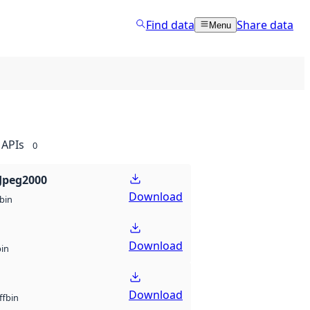
Find data
Share data
Menu
APIs
0
Jpeg2000
Download
bin
Download
bin
Download
bin
ff