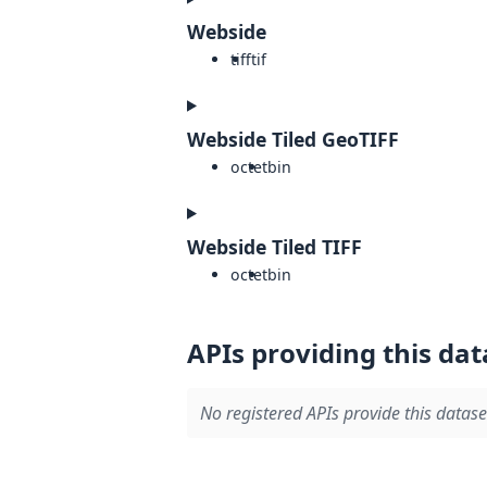
Webside
tiff
tif
Webside Tiled GeoTIFF
octet
bin
Webside Tiled TIFF
octet
bin
APIs providing this dat
No registered APIs provide this datase