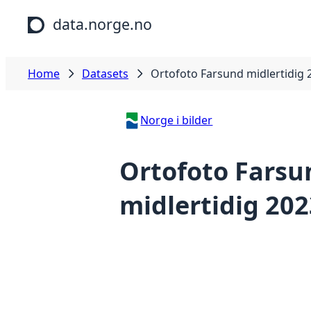
Skip to main content
data.norge.no
Home
Datasets
Ortofoto Farsund midlertidig 
Norge i bilder
Ortofoto Farsu
midlertidig 202