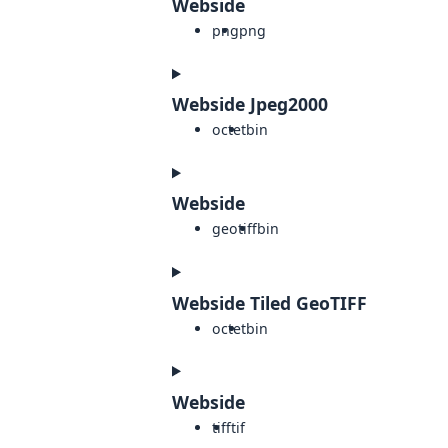
Webside
png
png
Webside Jpeg2000
octet
bin
Webside
geotiff
bin
Webside Tiled GeoTIFF
octet
bin
Webside
tiff
tif