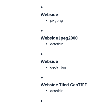
Webside
png
png
Webside Jpeg2000
octet
bin
Webside
geotiff
bin
Webside Tiled GeoTIFF
octet
bin