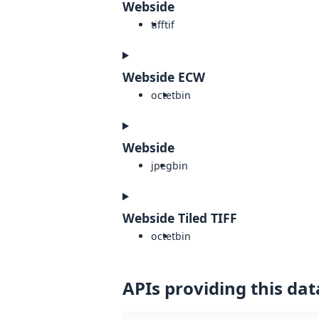
Webside
tiff
tif
Webside ECW
octet
bin
Webside
jpeg
bin
Webside Tiled TIFF
octet
bin
APIs providing this dat