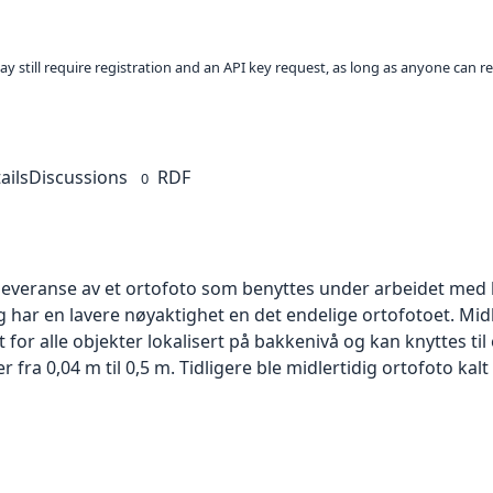
ay still require registration and an API key request, as long as anyone can r
ails
Discussions
RDF
0
 leveranse av et ortofoto som benyttes under arbeidet med 
 har en lavere nøyaktighet en det endelige ortofotoet. Mi
or alle objekter lokalisert på bakkenivå og kan knyttes til
ra 0,04 m til 0,5 m. Tidligere ble midlertidig ortofoto kalt r