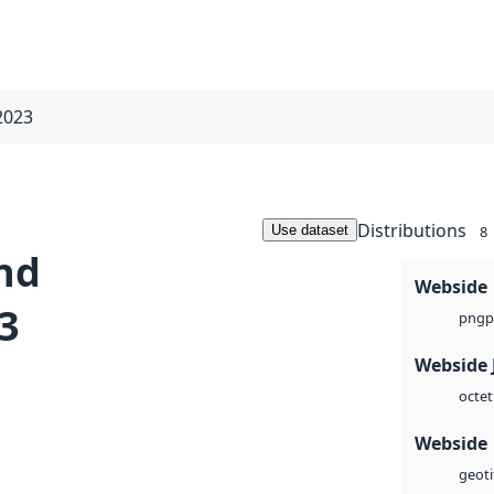
2023
Distributions
Use dataset
8
nd
Webside
3
p
png
Webside 
octet
Webside
geoti