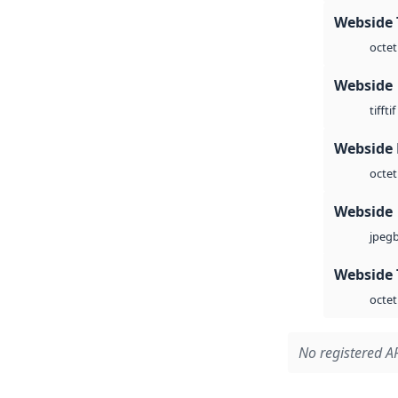
Webside 
octet
Webside
tif
tiff
Webside
octet
Webside
jpeg
Webside 
octet
No registered AP