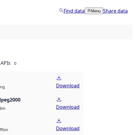
Find data
Share data
Menu
APIs
0
Download
ng
Jpeg2000
Download
bin
Download
bin
ff