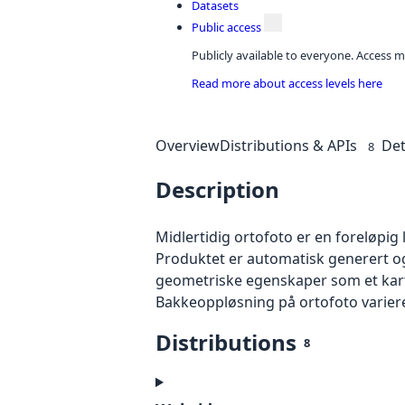
Datasets
Public access
Publicly available to everyone. Access m
Read more about access levels here
Overview
Distributions & APIs
Det
8
Description
Midlertidig ortofoto er en foreløpig
Produktet er automatisk generert og
geometriske egenskaper som et kart f
Bakkeoppløsning på ortofoto varierer f
Distributions
8