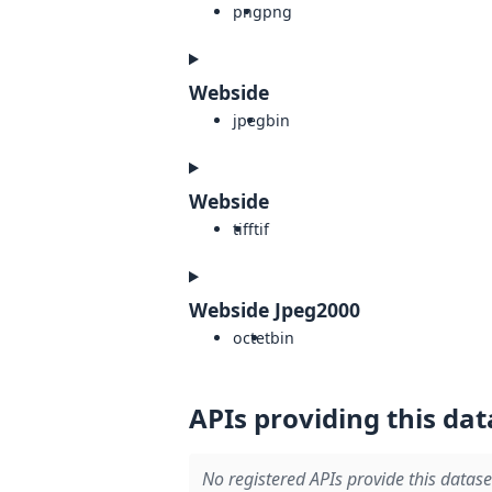
png
png
Webside
jpeg
bin
Webside
tiff
tif
Webside Jpeg2000
octet
bin
APIs providing this dat
No registered APIs provide this datase