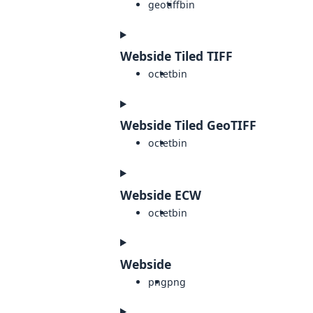
geotiff
bin
Webside Tiled TIFF
octet
bin
Webside Tiled GeoTIFF
octet
bin
Webside ECW
octet
bin
Webside
png
png