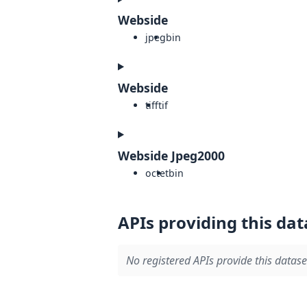
Webside
jpeg
bin
Webside
tiff
tif
Webside Jpeg2000
octet
bin
APIs providing this dat
No registered APIs provide this datase