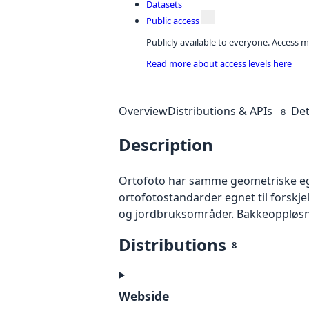
Datasets
Public access
Publicly available to everyone. Access m
Read more about access levels here
Overview
Distributions & APIs
Det
8
Description
Ortofoto har samme geometriske egen
ortofotostandarder egnet til forskj
og jordbruksområder. Bakkeoppløsnin
Distributions
8
Webside