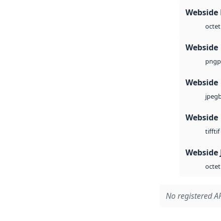
Webside
octet
Webside
p
png
Webside
jpeg
Webside
tif
tiff
Webside 
octet
No registered AP