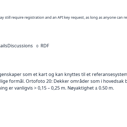
ay still require registration and an API key request, as long as anyone can r
ails
Discussions
RDF
0
skaper som et kart og kan knyttes til et referansesystem. 
ellige formål. Ortofoto 20: Dekker områder som i hovedsak b
g er vanligvis > 0,15 – 0,25 m. Nøyaktighet ± 0.50 m.