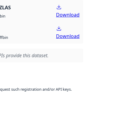
ZLAS
Download
bin
Download
bin
ff
Is provide this dataset.
equest such registration and/or API keys.