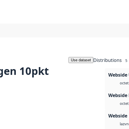
Distributions
Use dataset
5
gen 10pkt
Webside
octet
Webside
octet
Webside
vn
laz