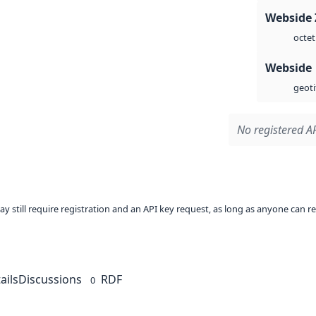
Webside 
octet
Webside
geoti
No registered AP
ay still require registration and an API key request, as long as anyone can r
ails
Discussions
RDF
0