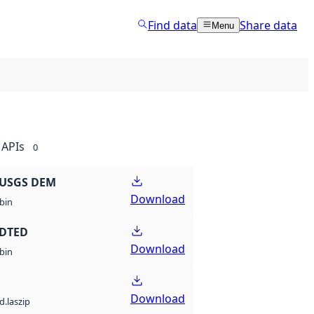
Find data
Share data
Menu
APIs
0
 USGS DEM
Download
bin
 DTED
Download
bin
Download
d.laszip