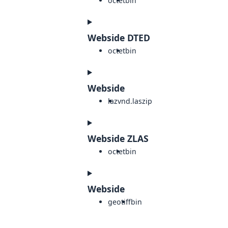
octet
bin
Webside DTED
octet
bin
Webside
laz
vnd.laszip
Webside ZLAS
octet
bin
Webside
geotiff
bin