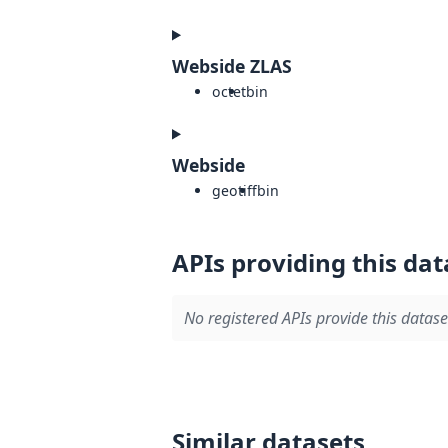
Webside ZLAS
octet
bin
Webside
geotiff
bin
APIs providing this dat
No registered APIs provide this datase
Similar datasets