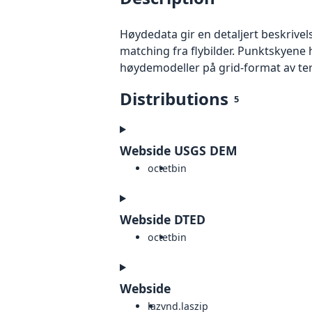
Høydedata gir en detaljert beskrivel
matching fra flybilder. Punktskyene 
høydemodeller på grid-format av te
Distributions
5
Webside USGS DEM
octet
bin
Webside DTED
octet
bin
Webside
laz
vnd.laszip