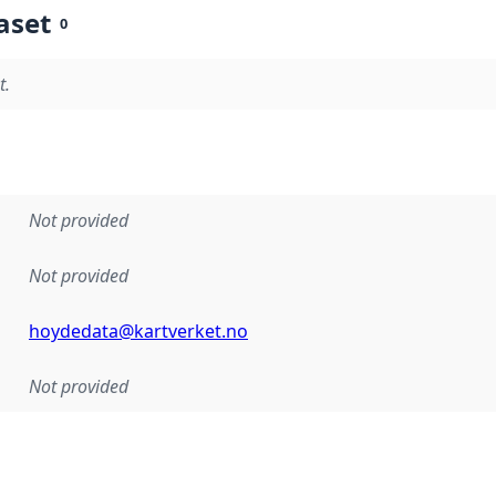
aset
0
t.
Not provided
Not provided
hoydedata@kartverket.no
Not provided