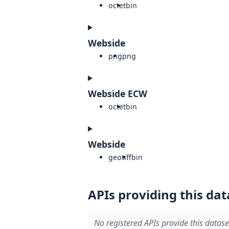
octet
bin
Webside
png
png
Webside ECW
octet
bin
Webside
geotiff
bin
APIs providing this dat
No registered APIs provide this datase