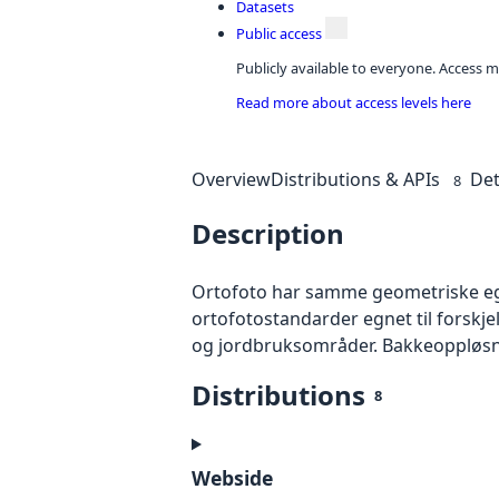
Datasets
Public access
Publicly available to everyone. Access m
Read more about access levels here
Overview
Distributions & APIs
Det
8
Description
Ortofoto har samme geometriske egen
ortofotostandarder egnet til forskj
og jordbruksområder. Bakkeoppløsnin
Distributions
8
Webside