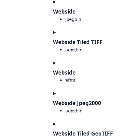
Webside
jpeg
bin
Webside Tiled TIFF
octet
bin
Webside
tiff
tif
Webside Jpeg2000
octet
bin
Webside Tiled GeoTIFF