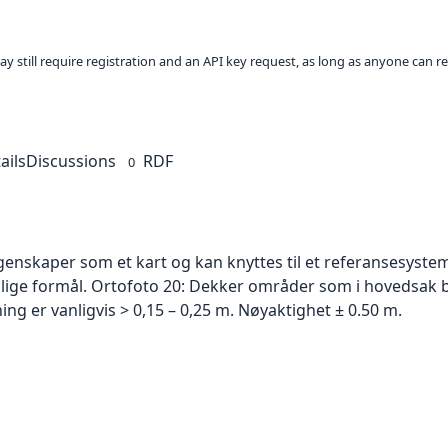
ay still require registration and an API key request, as long as anyone can r
ails
Discussions
RDF
0
skaper som et kart og kan knyttes til et referansesystem. 
ellige formål. Ortofoto 20: Dekker områder som i hovedsak b
g er vanligvis > 0,15 – 0,25 m. Nøyaktighet ± 0.50 m.