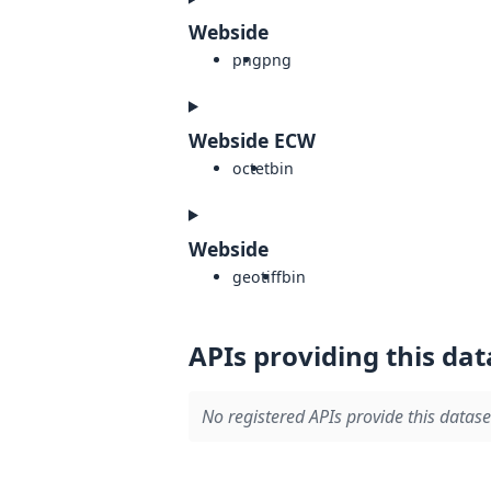
Webside
png
png
Webside ECW
octet
bin
Webside
geotiff
bin
APIs providing this dat
No registered APIs provide this datase