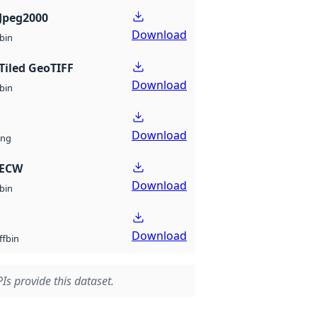
Jpeg2000
Download
bin
Tiled GeoTIFF
Download
bin
Download
ng
 ECW
Download
bin
Download
bin
ff
Is provide this dataset.