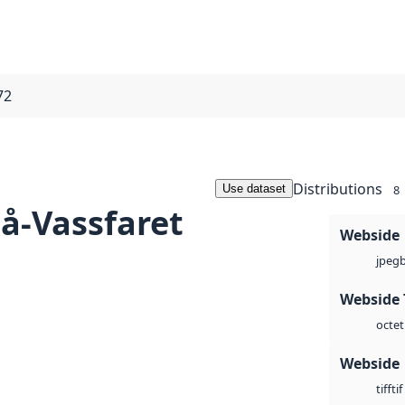
72
Distributions
Use dataset
8
lå-Vassfaret
Webside
jpeg
Webside 
octet
Webside
tif
tiff