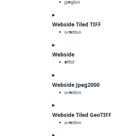
jpeg
bin
Webside Tiled TIFF
octet
bin
Webside
tiff
tif
Webside Jpeg2000
octet
bin
Webside Tiled GeoTIFF
octet
bin