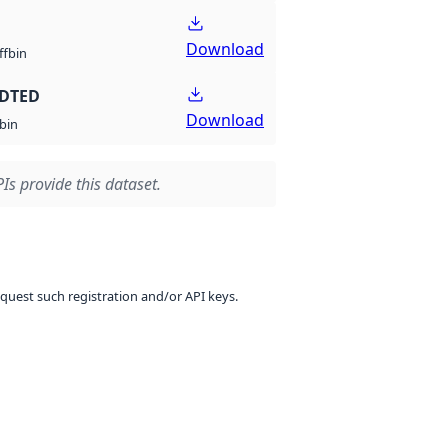
Download
bin
ff
 DTED
Download
bin
Is provide this dataset.
equest such registration and/or API keys.