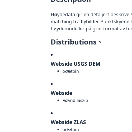
Høydedata gir en detaljert beskrivel
matching fra flybilder. Punktskyene 
høydemodeller på grid-format av te
Distributions
5
Webside USGS DEM
octet
bin
Webside
laz
vnd.laszip
Webside ZLAS
octet
bin