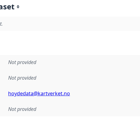
aset
0
t.
Not provided
Not provided
hoydedata@kartverket.no
Not provided