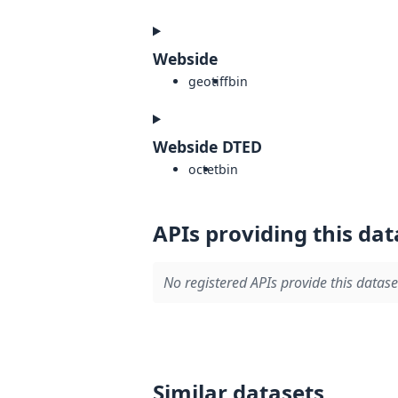
Webside
geotiff
bin
Webside DTED
octet
bin
APIs providing this dat
No registered APIs provide this datase
Similar datasets