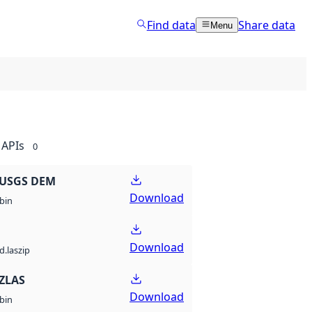
Find data
Share data
Menu
APIs
0
 USGS DEM
Download
bin
Download
d.laszip
ZLAS
Download
bin