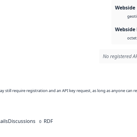
Webside
geoti
Webside
octet
No registered AP
ay still require registration and an API key request, as long as anyone can r
ails
Discussions
RDF
0