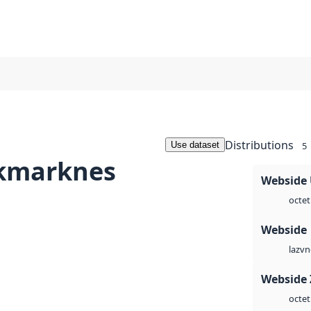
Distributions
Use dataset
5
kmarknes
Webside
octet
Webside
vn
laz
Webside 
octet