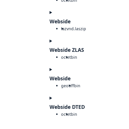
octet
bin
Webside
laz
vnd.laszip
Webside ZLAS
octet
bin
Webside
geotiff
bin
Webside DTED
octet
bin