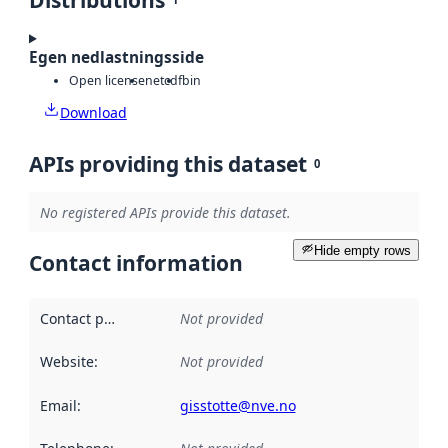
Distributions
Egen nedlastningsside
Open license
netcdf
bin
Download
APIs providing this dataset
0
No registered APIs provide this dataset.
Hide empty rows
Contact information
Contact point
:
Not provided
Website
:
Not provided
Email
:
gisstotte@nve.no