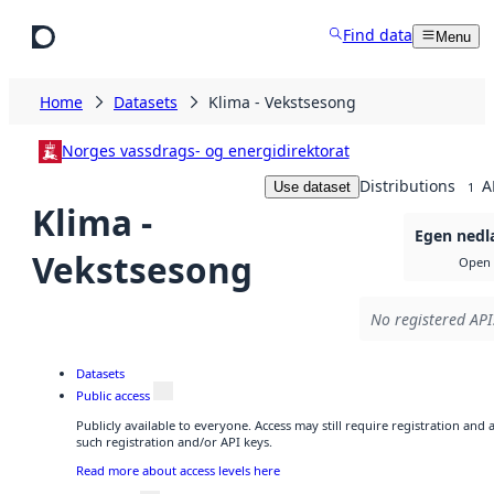
Skip to main content
Find data
Menu
Home
Datasets
Klima - Vekstsesong
Norges vassdrags- og energidirektorat
Distributions
A
Use dataset
1
Klima -
Egen nedl
Vekstsesong
Open 
No registered API
Datasets
Public access
Publicly available to everyone. Access may still require registration and
such registration and/or API keys.
Read more about access levels here