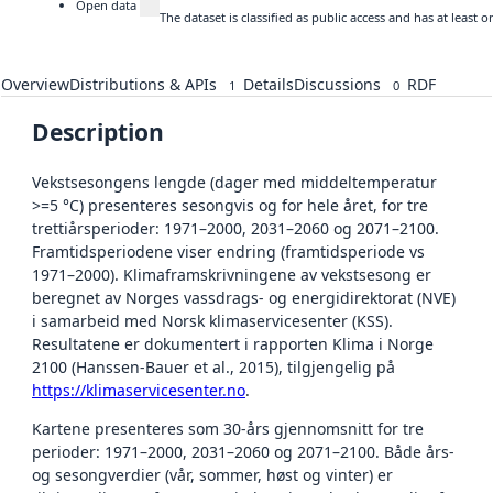
Open data
The dataset is classified as public access and has at least
Overview
Distributions & APIs
Details
Discussions
RDF
1
0
Description
Vekstsesongens lengde (dager med middeltemperatur
>=5 °C) presenteres sesongvis og for hele året, for tre
trettiårsperioder: 1971–2000, 2031–2060 og 2071–2100.
Framtidsperiodene viser endring (framtidsperiode vs
1971–2000). Klimaframskrivningene av vekstsesong er
beregnet av Norges vassdrags- og energidirektorat (NVE)
i samarbeid med Norsk klimaservicesenter (KSS).
Resultatene er dokumentert i rapporten Klima i Norge
2100 (Hanssen-Bauer et al., 2015), tilgjengelig på
https://klimaservicesenter.no
.
Kartene presenteres som 30-års gjennomsnitt for tre
perioder: 1971–2000, 2031–2060 og 2071–2100. Både års-
og sesongverdier (vår, sommer, høst og vinter) er