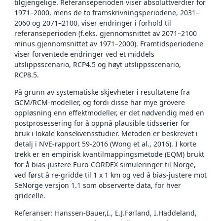
tilgjengelige. Referanseperioden viser absoluttverdier for
1971–2000, mens de to framskrivningsperiodene, 2031–
2060 og 2071–2100, viser endringer i forhold til
referanseperioden (f.eks. gjennomsnittet av 2071–2100
minus gjennomsnittet av 1971–2000). Framtidsperiodene
viser forventede endringer ved et middels
utslippsscenario, RCP4.5 og høyt utslippsscenario,
RCP8.5.
På grunn av systematiske skjevheter i resultatene fra
GCM/RCM-modeller, og fordi disse har mye grovere
oppløsning enn effektmodeller, er det nødvendig med en
postprosessering for å oppnå plausible tidsserier for
bruk i lokale konsekvensstudier. Metoden er beskrevet i
detalj i NVE-rapport 59-2016 (Wong et al., 2016). I korte
trekk er en empirisk kvantilmappingsmetode (EQM) brukt
for å bias-justere Euro-CORDEX simuleringer til Norge,
ved først å re-gridde til 1 x 1 km og ved å bias-justere mot
SeNorge versjon 1.1 som observerte data, for hver
gridcelle.
Referanser: Hanssen-Bauer,I., E.J.Førland, I.Haddeland,