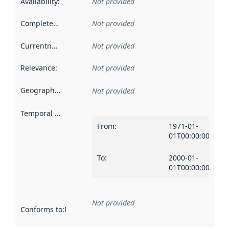
Availability
:
Not provided
Completeness
:
Not provided
Currentness
:
Not provided
Relevance
:
Not provided
Geographical scope
:
Not provided
Temporal scope
:
From
:
1971-01-
01T00:00:00Z
To
:
2000-01-
01T00:00:00Z
Not provided
Conforms to
:
Reference to an implementation rule or other spe