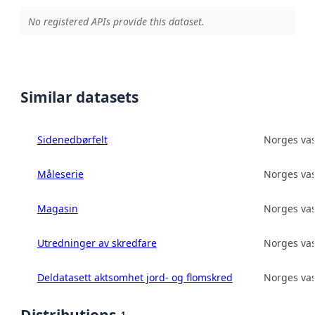
No registered APIs provide this dataset.
Similar datasets
Sidenedbørfelt
Norges vas
Måleserie
Norges vas
Magasin
Norges vas
Utredninger av skredfare
Norges vas
Deldatasett aktsomhet jord- og flomskred
Norges vas
1