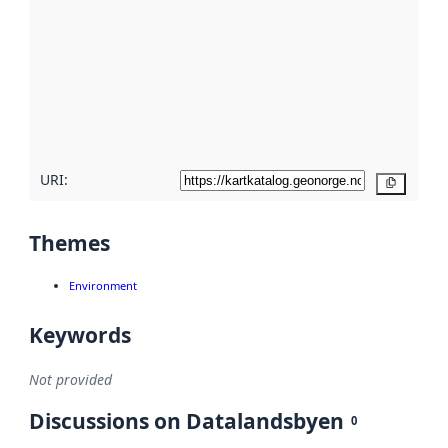
Read
more
about
metadata
quality
here
URI:
Copy
Themes
Environment
Keywords
Not provided
Discussions on Datalandsbyen
0