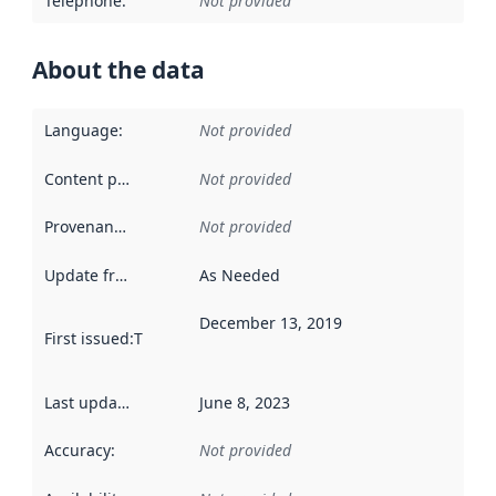
Telephone
:
Not provided
About the data
Language
:
Not provided
Content providers
:
Not provided
Provenance
:
Not provided
Update frequency
:
As Needed
December 13, 2019
First issued
:
This date indicates when the data in this datas
Last updated
:
June 8, 2023
Accuracy
:
Not provided