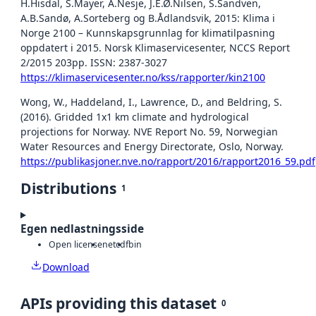
H.Hisdal, S.Mayer, A.Nesje, J.E.Ø.Nilsen, S.Sandven,
A.B.Sandø, A.Sorteberg og B.Ådlandsvik, 2015: Klima i
Norge 2100 – Kunnskapsgrunnlag for klimatilpasning
oppdatert i 2015. Norsk Klimaservicesenter, NCCS Report
2/2015 203pp. ISSN: 2387-3027
https://klimaservicesenter.no/kss/rapporter/kin2100
Wong, W., Haddeland, I., Lawrence, D., and Beldring, S.
(2016). Gridded 1x1 km climate and hydrological
projections for Norway. NVE Report No. 59, Norwegian
Water Resources and Energy Directorate, Oslo, Norway.
https://publikasjoner.nve.no/rapport/2016/rapport2016_59.pdf
Distributions
1
Egen nedlastningsside
Open license
netcdf
bin
Download
APIs providing this dataset
0