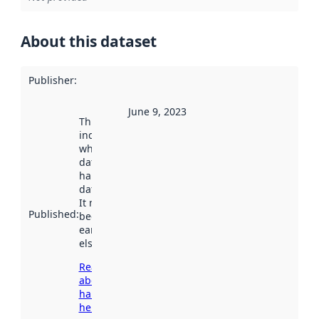
About this dataset
Publisher
:
June 9, 2023
This date
indicates
when the
dataset was
harvested by
data.norge.no.
It may have
Published
:
been available
earlier
elsewhere.
Read more
about
harvesting
here