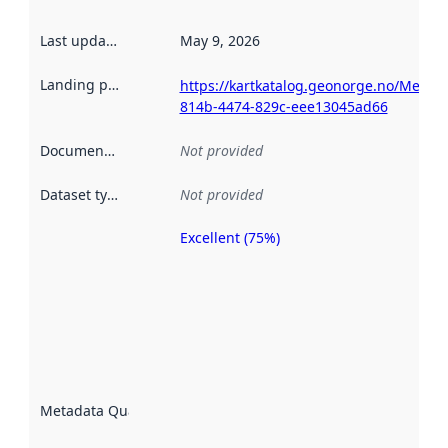
Last updated
:
May 9, 2026
Landing page
:
https://kartkatalog.geonorge.no/Metad
814b-4474-829c-eee13045ad66
Documentation
:
Not provided
Dataset type
:
Not provided
Excellent (75%)
Metadata
quality is
an
indicator
of how
well the
datasets
are
described
Metadata Quality
:
using
metadata.