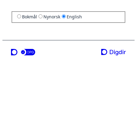
Bokmål
Nynorsk
English
a service from