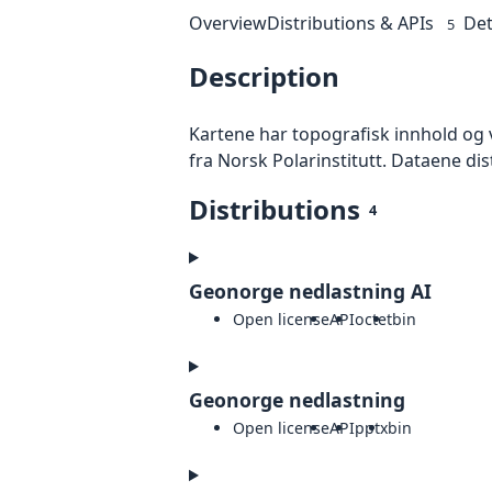
Overview
Distributions & APIs
Det
5
Description
Kartene har topografisk innhold og 
fra Norsk Polarinstitutt. Dataene dis
Distributions
4
Geonorge nedlastning AI
Open license
API
octet
bin
Geonorge nedlastning
Open license
API
pptx
bin