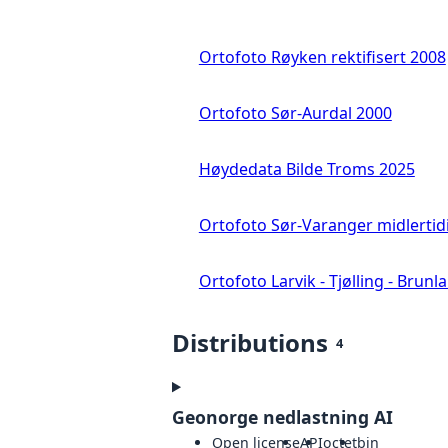
Ortofoto Røyken rektifisert 2008
Ortofoto Sør-Aurdal 2000
Høydedata Bilde Troms 2025
Ortofoto Sør-Varanger midlertid
Ortofoto Larvik - Tjølling - Brunl
Distributions
4
Geonorge nedlastning AI
Open license
API
octet
bin