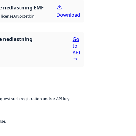
 nedlastning EMF
Download
API
octet
bin
license
 nedlastning
Go
to
API
equest such registration and/or API keys.
nse.