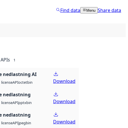
Find data
Share data
Menu
APIs
1
 nedlastning AI
Download
API
octet
bin
license
 nedlastning
Download
API
pptx
bin
license
 nedlastning
Download
API
jpeg
bin
license