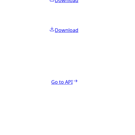
Download
Download
Go to API