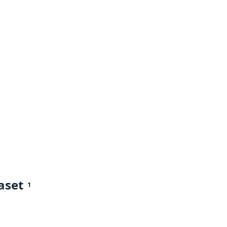
aset
1