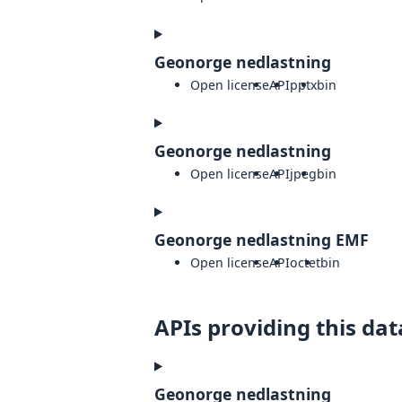
Geonorge nedlastning
Open license
API
pptx
bin
Geonorge nedlastning
Open license
API
jpeg
bin
Geonorge nedlastning EMF
Open license
API
octet
bin
APIs providing this dat
Geonorge nedlastning