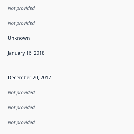
Not provided
Not provided
Unknown
January 16, 2018
en the data in this dataset was first released. It may have
December 20, 2017
Not provided
Not provided
Not provided