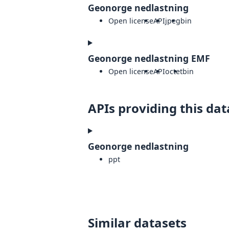
Geonorge nedlastning
Open license
API
jpeg
bin
Geonorge nedlastning EMF
Open license
API
octet
bin
APIs providing this dat
Geonorge nedlastning
ppt
Similar datasets