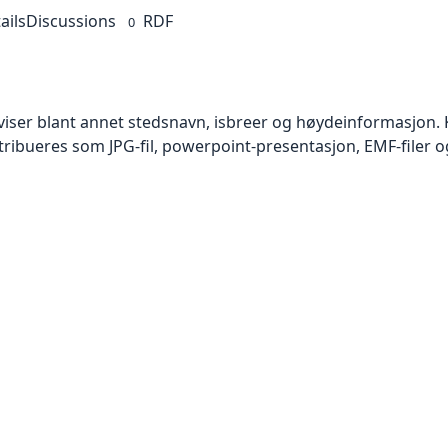
ails
Discussions
RDF
0
viser blant annet stedsnavn, isbreer og høydeinformasjon.
tribueres som JPG-fil, powerpoint-presentasjon, EMF-filer og