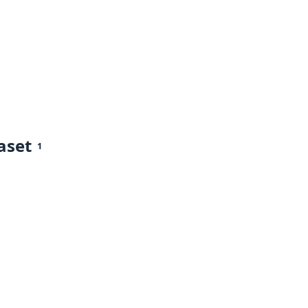
aset
1