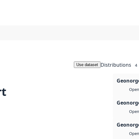
Distributions
Use dataset
4
Geonorge
rt
Open 
Geonorge
Open 
Geonorge
Open 