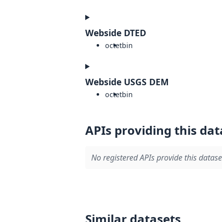
Webside DTED
octet
bin
Webside USGS DEM
octet
bin
APIs providing this dat
No registered APIs provide this datase
Similar datasets