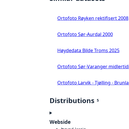
Ortofoto Røyken rektifisert 2008
Ortofoto Sør-Aurdal 2000
Høydedata Bilde Troms 2025
Ortofoto Sør-Varanger midlertid
Ortofoto Larvik - Tjølling - Brunl
Distributions
5
Webside