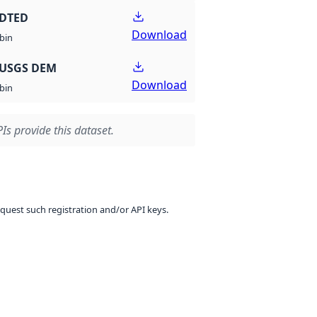
 DTED
Download
bin
 USGS DEM
Download
bin
Is provide this dataset.
equest such registration and/or API keys.