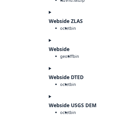
laz
vnd.laszip
Webside ZLAS
octet
bin
Webside
geotiff
bin
Webside DTED
octet
bin
Webside USGS DEM
octet
bin