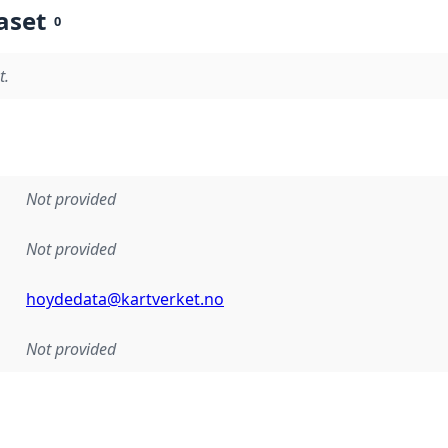
aset
0
t.
Not provided
Not provided
hoydedata@kartverket.no
Not provided