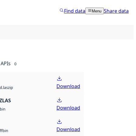
Find data
Share data
Menu
APIs
0
Download
d.laszip
ZLAS
Download
bin
Download
bin
ff