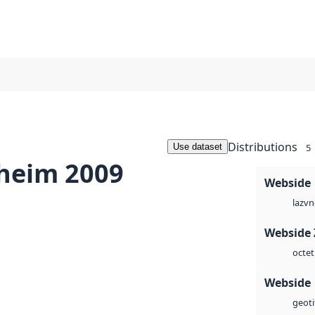
Distributions
Use dataset
5
heim 2009
Webside
vn
laz
Webside 
octet
Webside
geoti