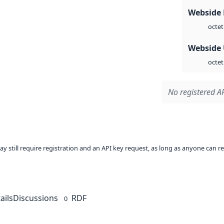
Webside
octet
Webside
octet
No registered AP
ay still require registration and an API key request, as long as anyone can r
ails
Discussions
RDF
0