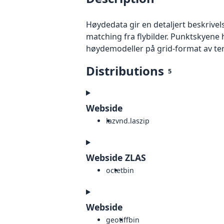
Høydedata gir en detaljert beskrivel
matching fra flybilder. Punktskyene 
høydemodeller på grid-format av te
Distributions
5
Webside
laz
vnd.laszip
Webside ZLAS
octet
bin
Webside
geotiff
bin