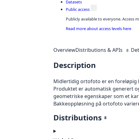
Datasets
Public access
Publicly available to everyone. Access m
Read more about access levels here
Overview
Distributions & APIs
Det
8
Description
Midlertidig ortofoto er en foreløpig
Produktet er automatisk generert og
geometriske egenskaper som et kart f
Bakkeoppløsning på ortofoto varierer f
Distributions
8