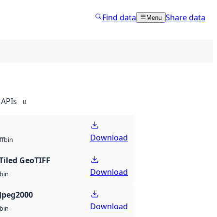
Find data
Share data
Menu
APIs
0
Download
bin
ff
Tiled GeoTIFF
Download
bin
Jpeg2000
Download
bin