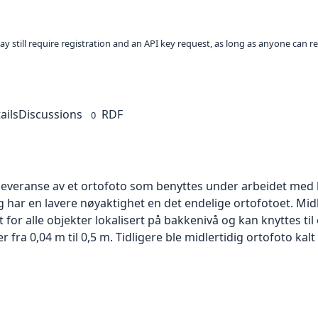
ay still require registration and an API key request, as long as anyone can r
ails
Discussions
RDF
0
 leveranse av et ortofoto som benyttes under arbeidet med 
 har en lavere nøyaktighet en det endelige ortofotoet. Mi
or alle objekter lokalisert på bakkenivå og kan knyttes til
ra 0,04 m til 0,5 m. Tidligere ble midlertidig ortofoto kalt r