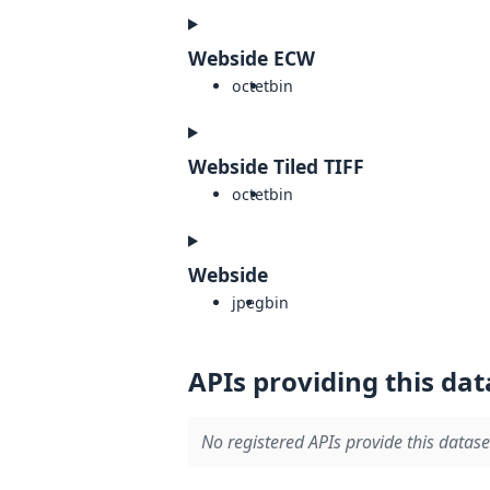
Webside ECW
octet
bin
Webside Tiled TIFF
octet
bin
Webside
jpeg
bin
APIs providing this dat
No registered APIs provide this datase