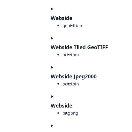
Webside
geotiff
bin
Webside Tiled GeoTIFF
octet
bin
Webside Jpeg2000
octet
bin
Webside
png
png