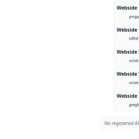
Webside
p
png
Webside
tif
tiff
Webside
octet
Webside 
octet
Webside
jpeg
No registered AP