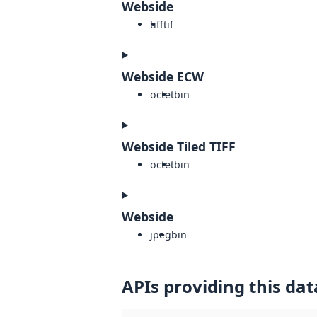
Webside
tiff
tif
Webside ECW
octet
bin
Webside Tiled TIFF
octet
bin
Webside
jpeg
bin
APIs providing this dat