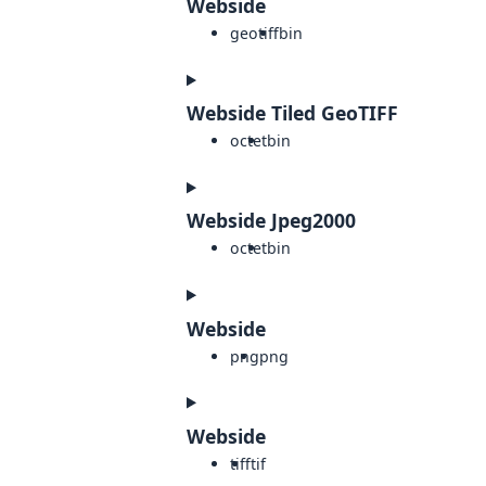
Webside
geotiff
bin
Webside Tiled GeoTIFF
octet
bin
Webside Jpeg2000
octet
bin
Webside
png
png
Webside
tiff
tif