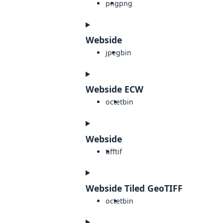
png
png
Webside
jpeg
bin
Webside ECW
octet
bin
Webside
tiff
tif
Webside Tiled GeoTIFF
octet
bin