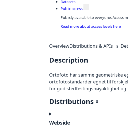
Datasets
Public access
Publicly available to everyone. Access m
Read more about access levels here
Overview
Distributions & APIs
Det
8
Description
Ortofoto har samme geometriske egen
ortofotostandarder egnet til forskj
for god stedfestingsnøyaktighet og 
Distributions
8
Webside