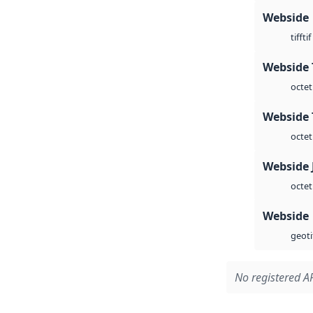
Webside
tif
tiff
Webside 
octet
Webside 
octet
Webside 
octet
Webside
geoti
No registered AP