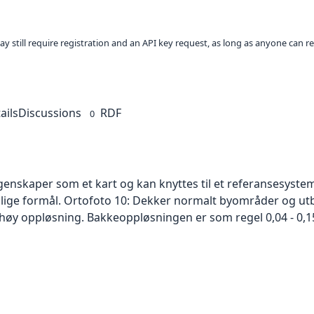
ay still require registration and an API key request, as long as anyone can r
ails
Discussions
RDF
0
skaper som et kart og kan knyttes til et referansesystem. 
ellige formål. Ortofoto 10: Dekker normalt byområder og 
høy oppløsning. Bakkeoppløsningen er som regel 0,04 - 0,1