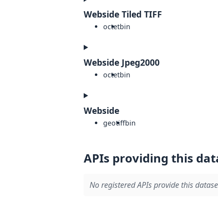
Webside Tiled TIFF
octet
bin
Webside Jpeg2000
octet
bin
Webside
geotiff
bin
APIs providing this dat
No registered APIs provide this datase