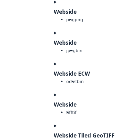
Webside
png
png
Webside
jpeg
bin
Webside ECW
octet
bin
Webside
tiff
tif
Webside Tiled GeoTIFF