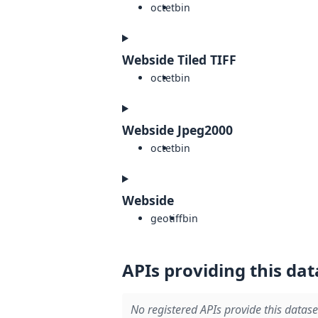
octet
bin
Webside Tiled TIFF
octet
bin
Webside Jpeg2000
octet
bin
Webside
geotiff
bin
APIs providing this dat
No registered APIs provide this datase