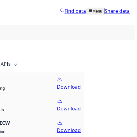
Find data
Share data
Menu
APIs
0
Download
ng
Download
bin
 ECW
Download
bin