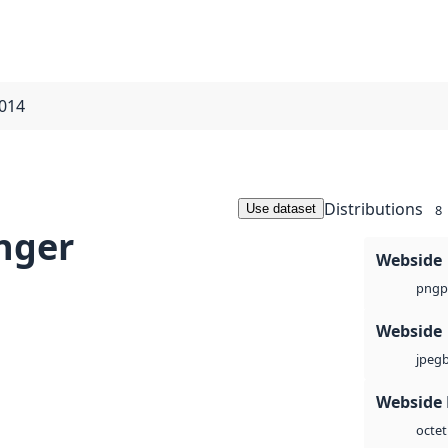
2014
Distributions
Use dataset
8
nger
Webside
p
png
Webside
jpeg
Webside
octet