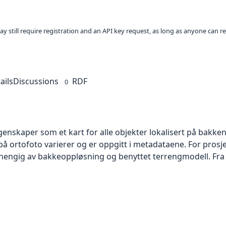
ay still require registration and an API key request, as long as anyone can r
ails
Discussions
RDF
0
skaper som et kart for alle objekter lokalisert på bakkeniv
 ortofoto varierer og er oppgitt i metadataene. For prosje
vhengig av bakkeoppløsning og benyttet terrengmodell. Fra 