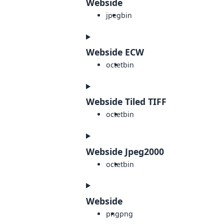
Webside
jpeg
bin
Webside ECW
octet
bin
Webside Tiled TIFF
octet
bin
Webside Jpeg2000
octet
bin
Webside
png
png