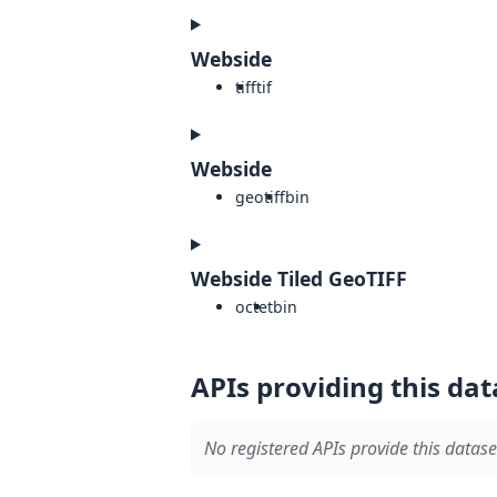
Webside
tiff
tif
Webside
geotiff
bin
Webside Tiled GeoTIFF
octet
bin
APIs providing this dat
No registered APIs provide this datase