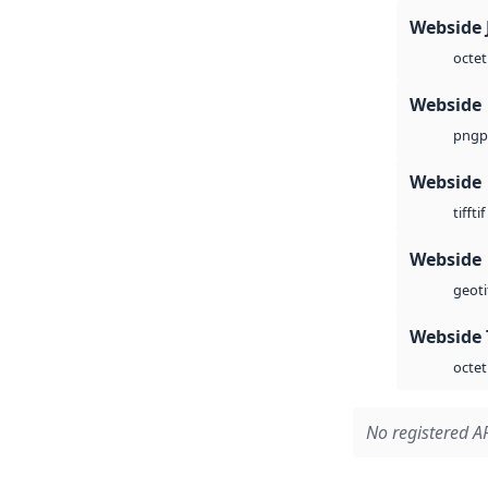
Webside 
octet
Webside
p
png
Webside
tif
tiff
Webside
geoti
Webside 
octet
No registered AP