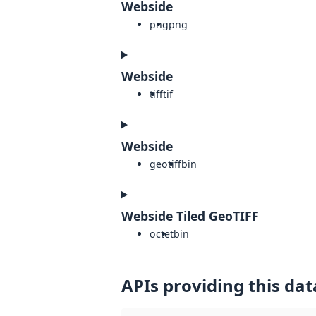
Webside
png
png
Webside
tiff
tif
Webside
geotiff
bin
Webside Tiled GeoTIFF
octet
bin
APIs providing this dat