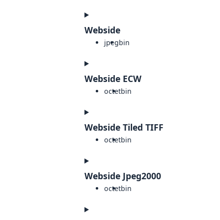
Webside
jpeg
bin
Webside ECW
octet
bin
Webside Tiled TIFF
octet
bin
Webside Jpeg2000
octet
bin