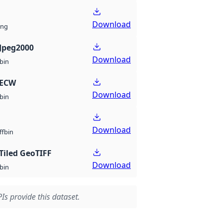
Download
ng
Jpeg2000
Download
bin
 ECW
Download
bin
Download
bin
ff
Tiled GeoTIFF
Download
bin
Is provide this dataset.