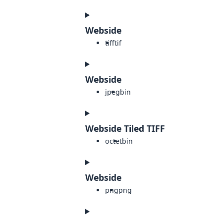
Webside
tiff
tif
Webside
jpeg
bin
Webside Tiled TIFF
octet
bin
Webside
png
png