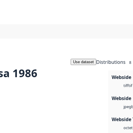
Distributions
Use dataset
8
sa 1986
Webside
tif
tiff
Webside
jpeg
Webside 
octet