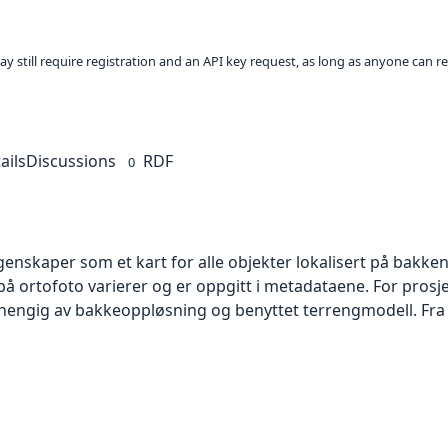
ay still require registration and an API key request, as long as anyone can r
ails
Discussions
RDF
0
skaper som et kart for alle objekter lokalisert på bakkeniv
 ortofoto varierer og er oppgitt i metadataene. For prosje
vhengig av bakkeoppløsning og benyttet terrengmodell. Fra 