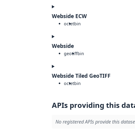
Webside ECW
octet
bin
Webside
geotiff
bin
Webside Tiled GeoTIFF
octet
bin
APIs providing this dat
No registered APIs provide this datase