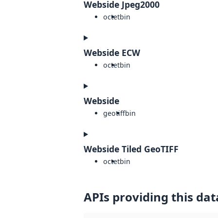
Webside Jpeg2000
octet
bin
Webside ECW
octet
bin
Webside
geotiff
bin
Webside Tiled GeoTIFF
octet
bin
APIs providing this dat