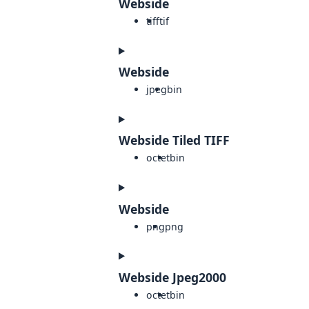
Webside
tiff
tif
Webside
jpeg
bin
Webside Tiled TIFF
octet
bin
Webside
png
png
Webside Jpeg2000
octet
bin