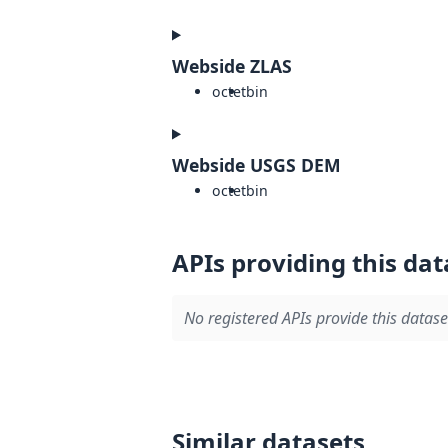
Webside ZLAS
octet
bin
Webside USGS DEM
octet
bin
APIs providing this dat
No registered APIs provide this datase
Similar datasets