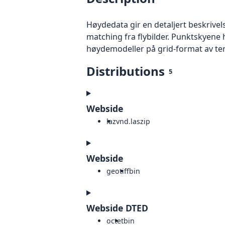
Høydedata gir en detaljert beskrivel
matching fra flybilder. Punktskyene 
høydemodeller på grid-format av te
Distributions
5
Webside
laz
vnd.laszip
Webside
geotiff
bin
Webside DTED
octet
bin