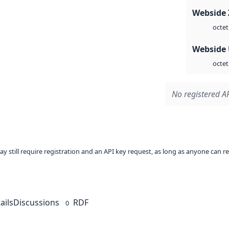
Webside 
octet
Webside
octet
No registered AP
ay still require registration and an API key request, as long as anyone can r
ails
Discussions
RDF
0