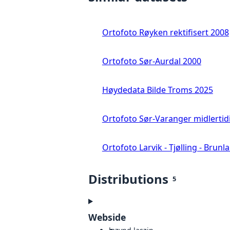
Ortofoto Røyken rektifisert 2008
Ortofoto Sør-Aurdal 2000
Høydedata Bilde Troms 2025
Ortofoto Sør-Varanger midlertid
Ortofoto Larvik - Tjølling - Brunl
Distributions
5
Webside