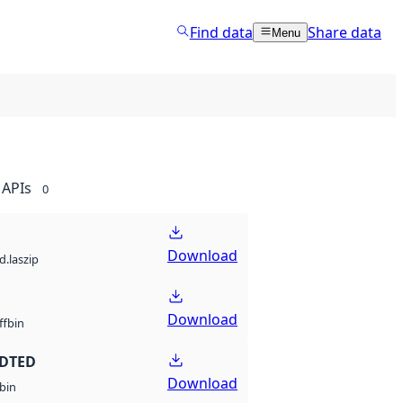
Find data
Share data
Menu
APIs
0
Download
d.laszip
Download
bin
ff
 DTED
Download
bin