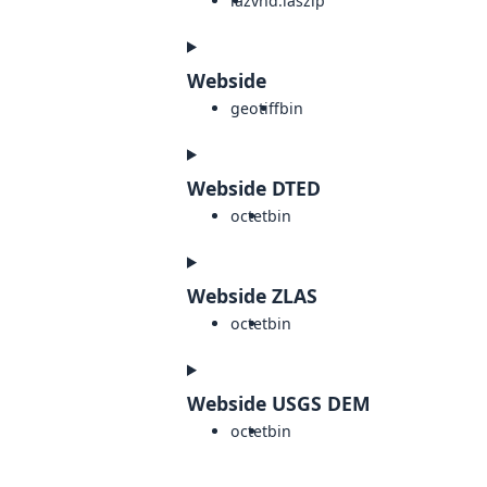
laz
vnd.laszip
Webside
geotiff
bin
Webside DTED
octet
bin
Webside ZLAS
octet
bin
Webside USGS DEM
octet
bin