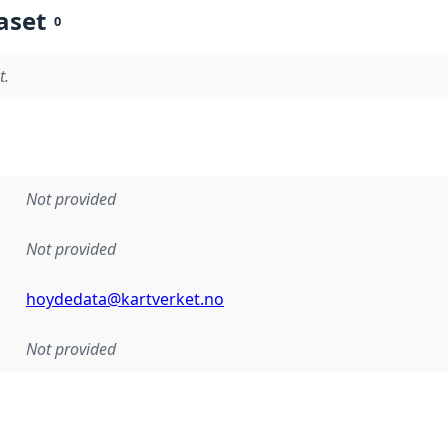
aset
0
t.
Not provided
Not provided
hoydedata@kartverket.no
Not provided