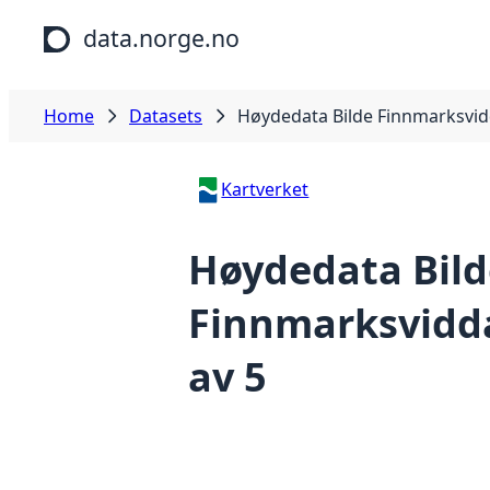
Skip to main content
data.norge.no
Home
Datasets
Høydedata Bilde Finnmarksvidd
Kartverket
Høydedata Bild
Finnmarksvidda
av 5