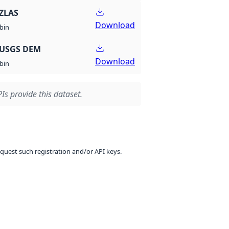
ZLAS
Download
bin
 USGS DEM
Download
bin
Is provide this dataset.
equest such registration and/or API keys.