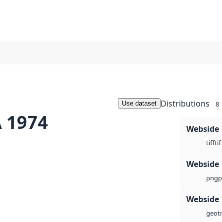
Distributions
Use dataset
8
A 1974
Webside
tif
tiff
Webside
p
png
Webside
geoti