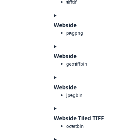
tiff
tif
Webside
png
png
Webside
geotiff
bin
Webside
jpeg
bin
Webside Tiled TIFF
octet
bin