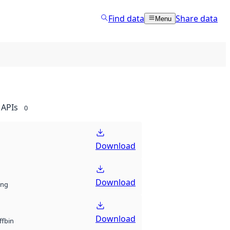
Find data
Share data
Menu
APIs
0
Download
Download
ng
Download
bin
ff