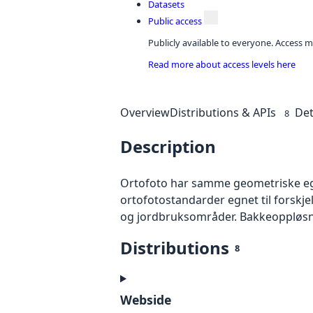
Datasets
Public access
Publicly available to everyone. Access m
Read more about access levels here
Overview
Distributions & APIs
Det
8
Description
Ortofoto har samme geometriske egen
ortofotostandarder egnet til forskj
og jordbruksområder. Bakkeoppløsnin
Distributions
8
Webside