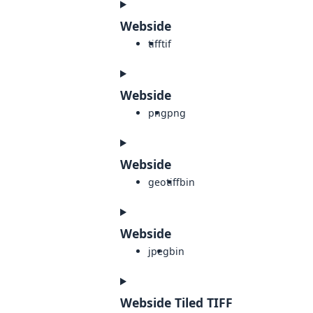
Webside
tiff
tif
Webside
png
png
Webside
geotiff
bin
Webside
jpeg
bin
Webside Tiled TIFF