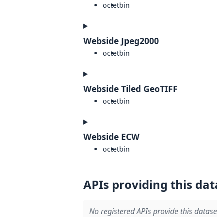
octet
bin
Webside Jpeg2000
octet
bin
Webside Tiled GeoTIFF
octet
bin
Webside ECW
octet
bin
APIs providing this dat
No registered APIs provide this datase