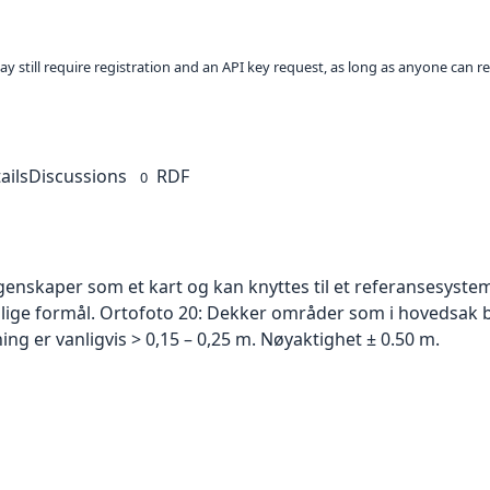
ay still require registration and an API key request, as long as anyone can r
ails
Discussions
RDF
0
skaper som et kart og kan knyttes til et referansesystem. 
ellige formål. Ortofoto 20: Dekker områder som i hovedsak b
g er vanligvis > 0,15 – 0,25 m. Nøyaktighet ± 0.50 m.