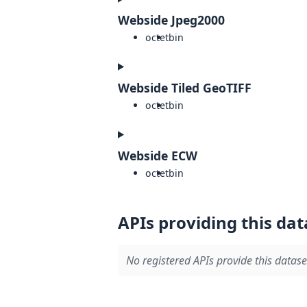
Webside Jpeg2000
octet
bin
Webside Tiled GeoTIFF
octet
bin
Webside ECW
octet
bin
APIs providing this dat
No registered APIs provide this datase