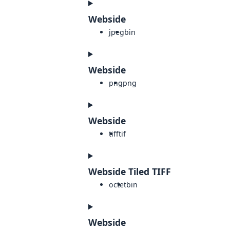
Webside
jpeg
bin
Webside
png
png
Webside
tiff
tif
Webside Tiled TIFF
octet
bin
Webside