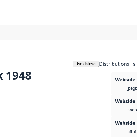
Distributions
Use dataset
8
k 1948
Webside
jpeg
Webside
p
png
Webside
tif
tiff