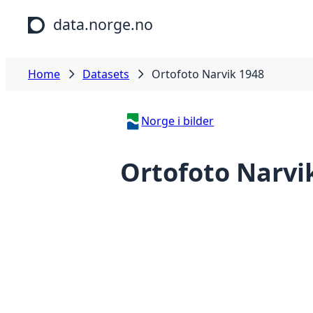
Skip to main content
data.norge.no
Home
Datasets
Ortofoto Narvik 1948
Norge i bilder
Ortofoto Narvi