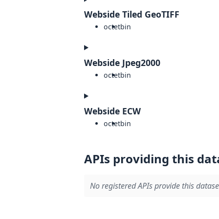
Webside Tiled GeoTIFF
octet
bin
Webside Jpeg2000
octet
bin
Webside ECW
octet
bin
APIs providing this dat
No registered APIs provide this datase