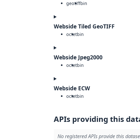
geotiff
bin
Webside Tiled GeoTIFF
octet
bin
Webside Jpeg2000
octet
bin
Webside ECW
octet
bin
APIs providing this dat
No registered APIs provide this datase