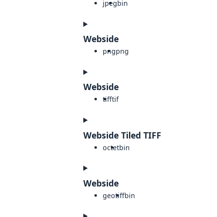
jpeg
bin
Webside
png
png
Webside
tiff
tif
Webside Tiled TIFF
octet
bin
Webside
geotiff
bin