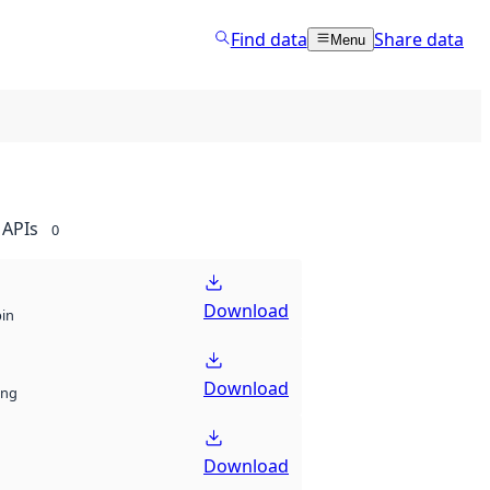
Find data
Share data
Menu
APIs
0
Download
bin
Download
ng
Download