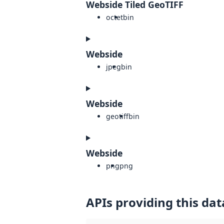
Webside Tiled GeoTIFF
octet
bin
Webside
jpeg
bin
Webside
geotiff
bin
Webside
png
png
APIs providing this dat