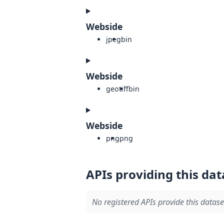
Webside
jpeg
bin
Webside
geotiff
bin
Webside
png
png
APIs providing this dat
No registered APIs provide this datase