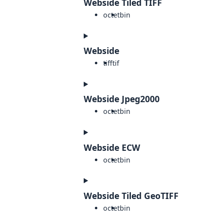
Webside Tiled TIFF
octet
bin
Webside
tiff
tif
Webside Jpeg2000
octet
bin
Webside ECW
octet
bin
Webside Tiled GeoTIFF
octet
bin