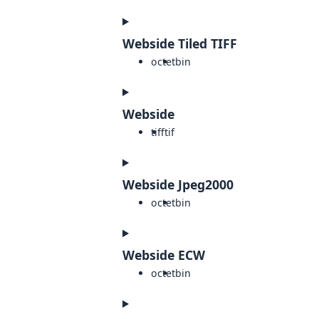
Webside Tiled TIFF
octet
bin
Webside
tiff
tif
Webside Jpeg2000
octet
bin
Webside ECW
octet
bin