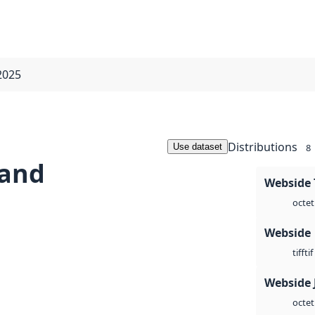
2025
Distributions
Use dataset
8
land
Webside 
octet
Webside
tif
tiff
Webside 
octet