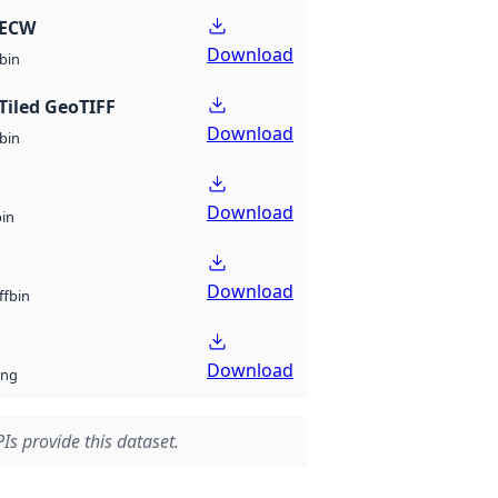
 ECW
Download
bin
Tiled GeoTIFF
Download
bin
Download
bin
Download
bin
ff
Download
ng
Is provide this dataset.