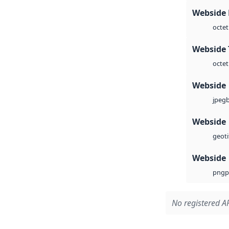
Webside
octet
Webside 
octet
Webside
jpeg
Webside
geoti
Webside
p
png
No registered AP