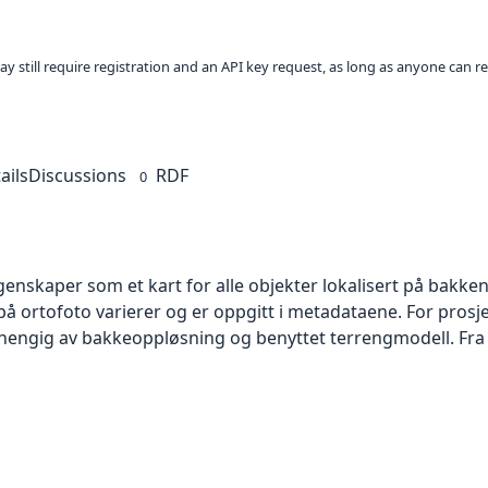
ay still require registration and an API key request, as long as anyone can r
ails
Discussions
RDF
0
skaper som et kart for alle objekter lokalisert på bakkeniv
 ortofoto varierer og er oppgitt i metadataene. For prosje
vhengig av bakkeoppløsning og benyttet terrengmodell. Fra 