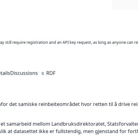
ay still require registration and an API key request, as long as anyone can r
tails
Discussions
RDF
0
or det samiske reinbeiteområdet hvor retten til å drive rei
 et samarbeid mellom Landbruksdirektoratet, Statsforvaltere
ik at datasettet ikke er fullstendig, men gjenstand for fort