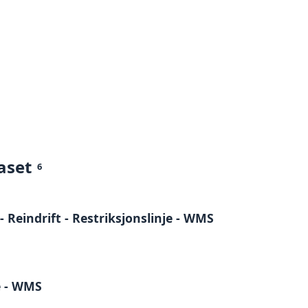
aset
6
- Reindrift - Restriksjonslinje - WMS
e - WMS