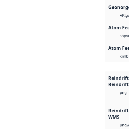
Geonorge
g
API
Atom Fe
v
shp
Atom Fe
b
xml
Reindrift
Reindrift
png
Reindrif
WMS
w
png