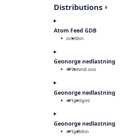
Distributions
6
Atom Feed GDB
octet
bin
Geonorge nedlastning
API
txt
vnd.sosi
Geonorge nedlastning
API
gml
gml
Geonorge nedlastning
API
gdb
bin