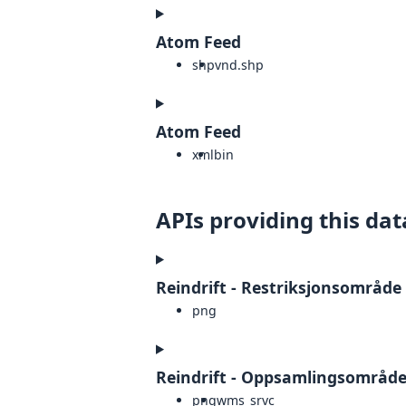
Atom Feed
shp
vnd.shp
Atom Feed
xml
bin
APIs providing this dat
Reindrift - Restriksjonsområde 
png
Reindrift - Oppsamlingsområd
png
wms_srvc