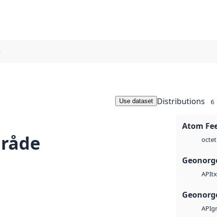
e
Distributions
Use dataset
6
Atom Fe
mråde
octet
Geonorge
tx
API
Geonorge
g
API