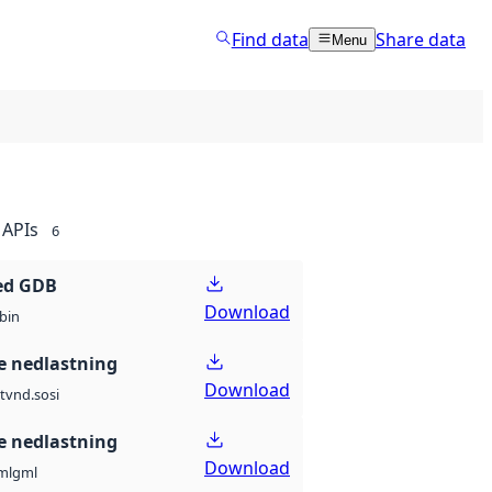
Find data
Share data
Menu
APIs
6
ed GDB
Download
bin
 nedlastning
Download
t
vnd.sosi
 nedlastning
Download
ml
gml