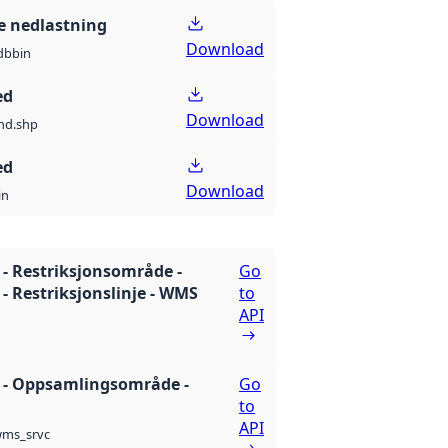
 nedlastning
Download
db
bin
ed
Download
nd.shp
ed
Download
in
 - Restriksjonsområde -
Go
 - Restriksjonslinje - WMS
to
API
t - Oppsamlingsområde -
Go
to
API
ms_srvc