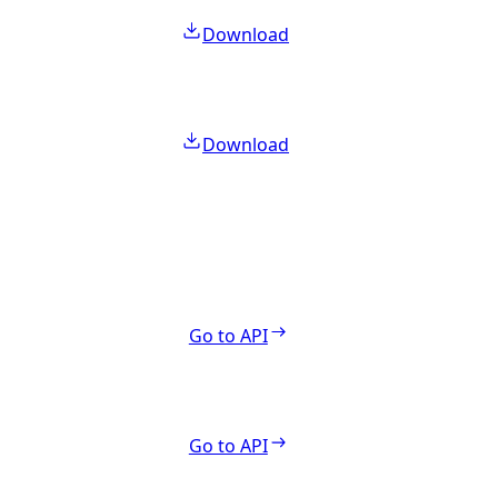
Download
Download
Go to API
Go to API