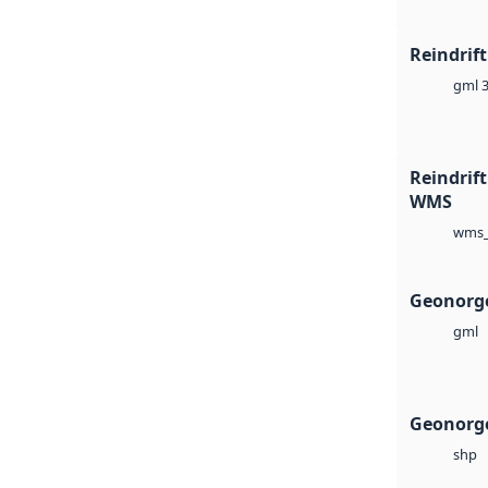
Reindrif
gml 3
Reindrift
WMS
wms_
Geonorg
gml
Geonorge
shp