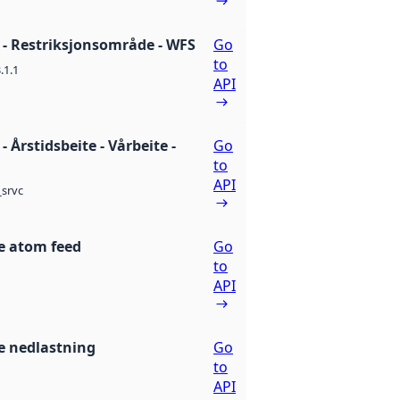
t - Restriksjonsområde - WFS
Go
to
.1.1
API
 - Årstidsbeite - Vårbeite -
Go
to
API
srvc
e atom feed
Go
to
API
 nedlastning
Go
to
API