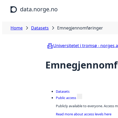
Skip to main content
data.norge.no
Home
Datasets
Emnegjennomføringer
Universitetet i tromsø - norges a
Emnegjennomf
Datasets
Public access
Publicly available to everyone. Access m
Read more about access levels here