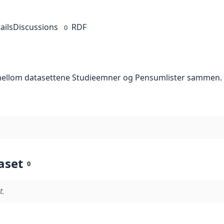
ails
Discussions
RDF
0
 mellom datasettene Studieemner og Pensumlister sammen.
aset
0
t.