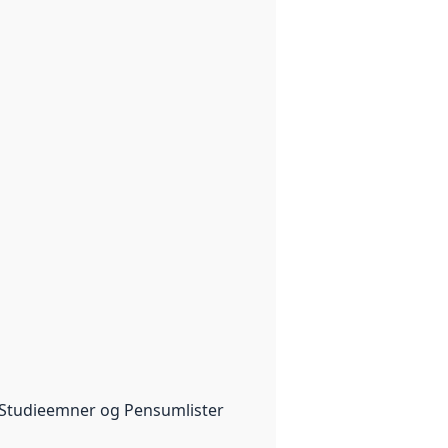
 happened before the dataset was published on data.norge.no
 Studieemner og Pensumlister