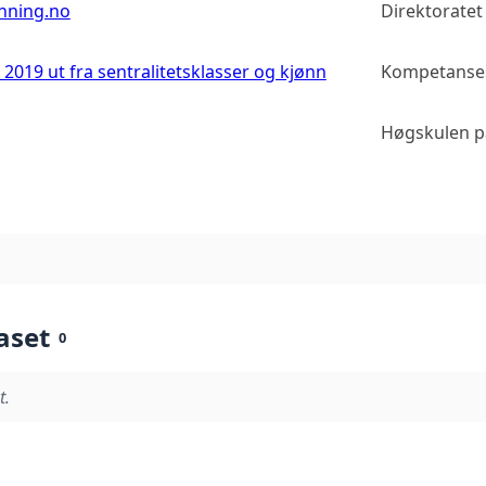
anning.no
Direktorate
019 ut fra sentralitetsklasser og kjønn
Kompetansese
Høgskulen p
aset
0
t.