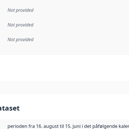
Not provided
Not provided
Not provided
mentation rule or other specification that forms the basis f
ataset
perioden fra 16. august til 15. juni i det påfølgende kal