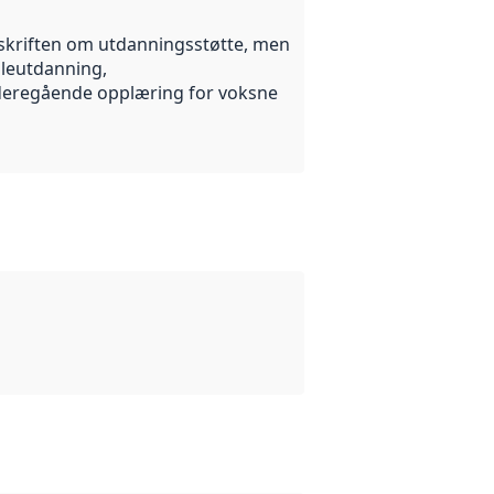
forskriften om utdanningsstøtte, men
oleutdanning,
ideregående opplæring for voksne