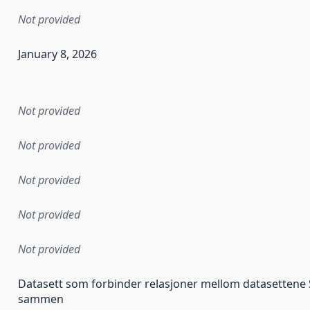
Not provided
January 8, 2026
en the data in this dataset was first released. It may have
Not provided
Not provided
Not provided
Not provided
Not provided
Datasett som forbinder relasjoner mellom datasettene
sammen