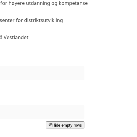
t for høyere utdanning og kompetanse
Public acc
nter for distriktsutvikling
Public acc
å Vestlandet
Restricted acc
Hide empty rows