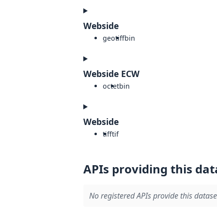
Webside
geotiff
bin
Webside ECW
octet
bin
Webside
tiff
tif
APIs providing this dat
No registered APIs provide this datase