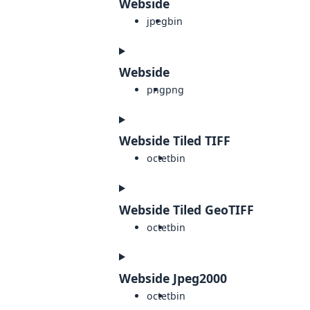
Webside
jpeg
bin
Webside
png
png
Webside Tiled TIFF
octet
bin
Webside Tiled GeoTIFF
octet
bin
Webside Jpeg2000
octet
bin