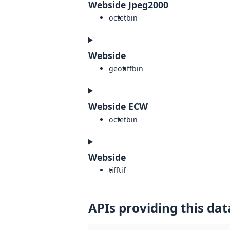
Webside Jpeg2000
octet
bin
Webside
geotiff
bin
Webside ECW
octet
bin
Webside
tiff
tif
APIs providing this dat