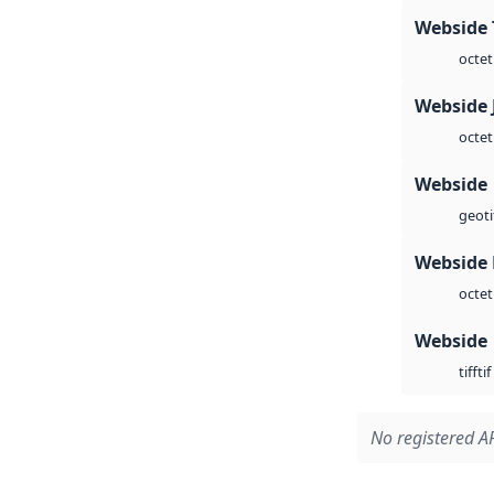
Webside 
octet
Webside 
octet
Webside
geoti
Webside
octet
Webside
tif
tiff
No registered AP