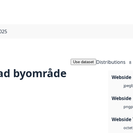
025
Distributions
Use dataset
8
tad byområde
Webside
jpeg
Webside
p
png
Webside 
octet