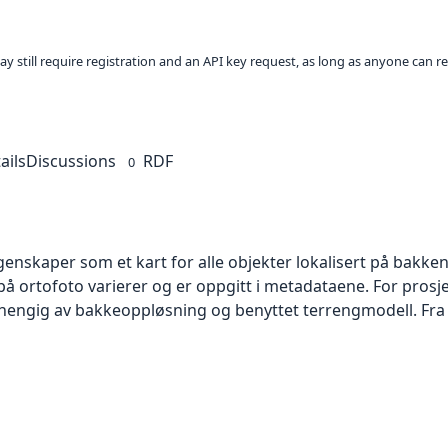
ay still require registration and an API key request, as long as anyone can r
ails
Discussions
RDF
0
skaper som et kart for alle objekter lokalisert på bakkeniv
 ortofoto varierer og er oppgitt i metadataene. For prosje
vhengig av bakkeoppløsning og benyttet terrengmodell. Fra 