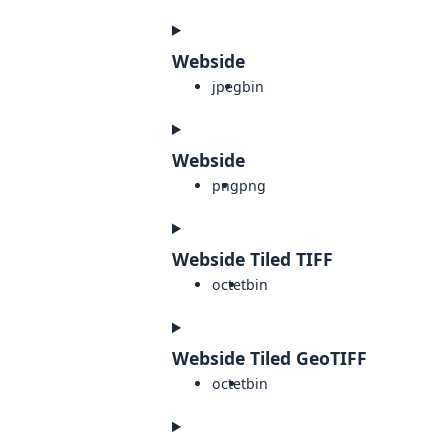
Webside
jpeg
bin
Webside
png
png
Webside Tiled TIFF
octet
bin
Webside Tiled GeoTIFF
octet
bin