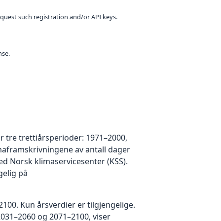
equest such registration and/or API keys.
nse.
r tre trettiårsperioder: 1971–2000,
maframskrivningene av antall dager
d Norsk klimaservicesenter (KSS).
gelig på
00. Kun årsverdier er tilgjengelige.
2031–2060 og 2071–2100, viser