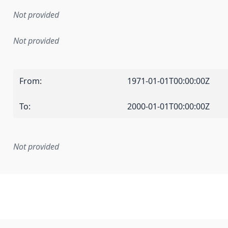
Not provided
Not provided
From
:
1971-01-01T00:00:00Z
To
:
2000-01-01T00:00:00Z
Not provided
mentation rule or other specification that forms the basis f