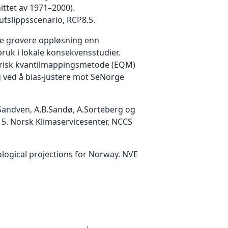
ittet av 1971–2000).
utslippsscenario, RCP8.5.
ye grovere oppløsning enn
ruk i lokale konsekvensstudier.
mpirisk kvantilmappingsmetode (EQM)
og ved å bias-justere mot SeNorge
 S.Sandven, A.B.Sandø, A.Sorteberg og
15. Norsk Klimaservicesenter, NCCS
ological projections for Norway. NVE