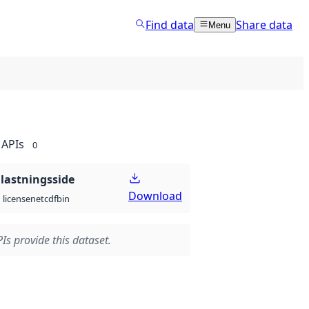
Find data
Share data
Menu
APIs
0
lastningsside
Download
netcdf
bin
license
Is provide this dataset.