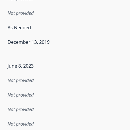
Not provided
As Needed
December 13, 2019
en the data in this dataset was first released. It may have
June 8, 2023
Not provided
Not provided
Not provided
Not provided