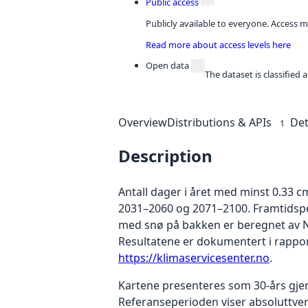
Public access
Publicly available to everyone. Access m
Read more about access levels here
Open data
The dataset is classified
Overview
Distributions & APIs
Det
1
Description
Antall dager i året med minst 0.33 c
2031–2060 og 2071–2100. Framtidspe
med snø på bakken er beregnet av N
Resultatene er dokumentert i rapport
https://klimaservicesenter.no
.
Kartene presenteres som 30-års gjen
Referanseperioden viser absoluttve