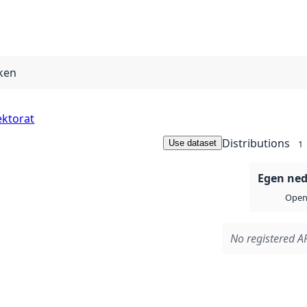
ken
ektorat
Distributions
Use dataset
1
Egen ned
Open 
No registered AP