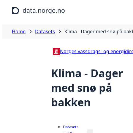
Skip to main content
data.norge.no
Home
Datasets
Klima - Dager med snø på bak
Norges vassdrags- og energidir
Klima - Dager
med snø på
bakken
Datasets