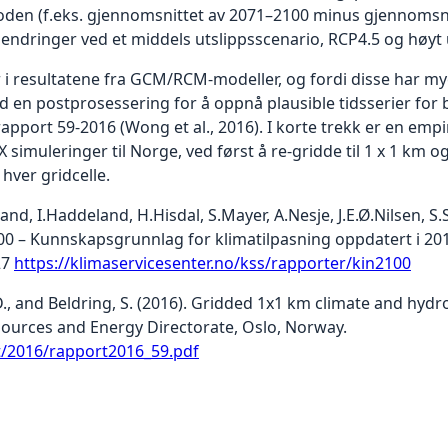
rioden (f.eks. gjennomsnittet av 2071–2100 minus gjennomsn
endringer ved et middels utslippsscenario, RCP4.5 og høyt 
 i resultatene fra GCM/RCM-modeller, og fordi disse har m
 en postprosessering for å oppnå plausible tidsserier for b
-rapport 59-2016 (Wong et al., 2016). I korte trekk er en e
 simuleringer til Norge, ved først å re-gridde til 1 x 1 km 
hver gridcelle.
land, I.Haddeland, H.Hisdal, S.Mayer, A.Nesje, J.E.Ø.Nilsen,
100 – Kunnskapsgrunnlag for klimatilpasning oppdatert i 20
27
https://klimaservicesenter.no/kss/rapporter/kin2100
., and Beldring, S. (2016). Gridded 1x1 km climate and hydr
ources and Energy Directorate, Oslo, Norway.
rt/2016/rapport2016_59.pdf