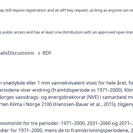
ay still require registration and an API key request, as long as anyone can r
 as public access and has at least one distribution with an approved open lice
ails
Discussions
RDF
0
m snødybde eller 1 mm vannekvivalent vises for hele året, fo
riodene viser endring (framtidsperiode vs 1971–2000). Kli
orges vassdrags- og energidirektorat (NVE) i samarbeid me
en Klima i Norge 2100 (Hanssen-Bauer et al., 2015), tilgjen
nomsnitt for tre perioder: 1971–2000, 2031–2060 og 2071–21
rdier for 1971–2000, mens de to framskrivningsperiodene, 