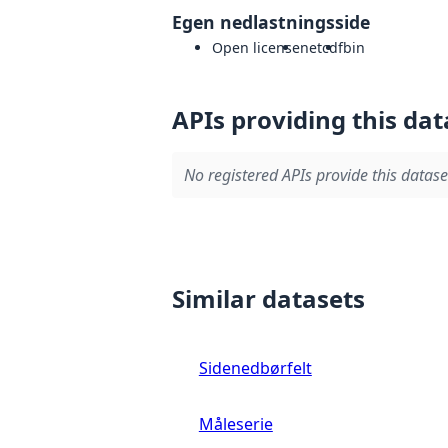
Egen nedlastningsside
Open license
netcdf
bin
APIs providing this dat
No registered APIs provide this datase
Similar datasets
Sidenedbørfelt
Måleserie