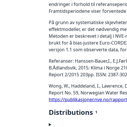
endringer i forhold til referansepe
Framtidsperiodene viser forventede 
På grunn av systematiske skjevheter
effektmodeller, er det nødvendig med
Metoden er beskrevet i detalj i NVE
brukt for å bias-justere Euro-CORDEX
versjon 1.1 som observerte data, for 
Referanser: Hanssen-Bauer,I., E.J.Før
B.Ådlandsvik, 2015: Klima i Norge 2
Report 2/2015 203pp. ISSN: 2387-30
Wong, W., Haddeland, I., Lawrence, D
Report No. 59, Norwegian Water Res
https://publikasjoner.nve.no/rappo
Distributions
1