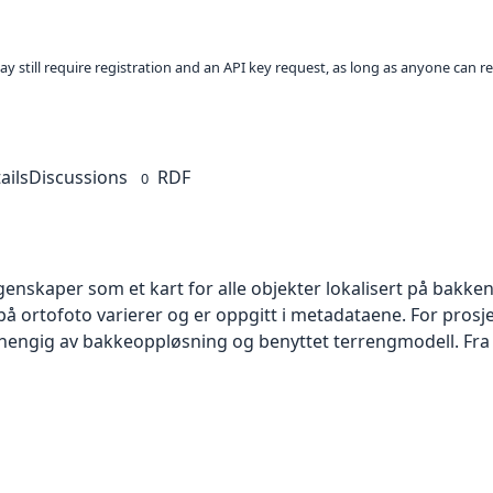
ay still require registration and an API key request, as long as anyone can r
ails
Discussions
RDF
0
skaper som et kart for alle objekter lokalisert på bakkeniv
 ortofoto varierer og er oppgitt i metadataene. For prosje
vhengig av bakkeoppløsning og benyttet terrengmodell. Fra 