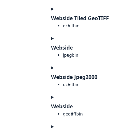
Webside Tiled GeoTIFF
octet
bin
Webside
jpeg
bin
Webside Jpeg2000
octet
bin
Webside
geotiff
bin