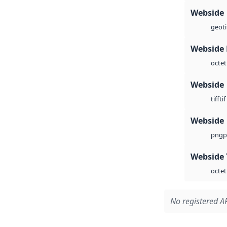
Webside
geoti
Webside
octet
Webside
tif
tiff
Webside
p
png
Webside 
octet
No registered AP