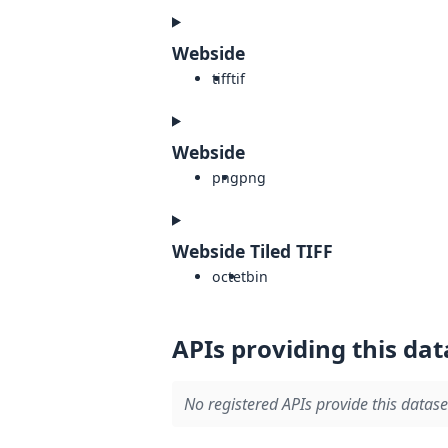
Webside
tiff
tif
Webside
png
png
Webside Tiled TIFF
octet
bin
APIs providing this dat
No registered APIs provide this datase