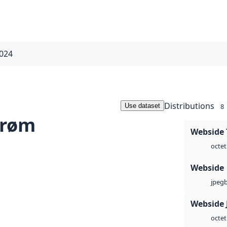
2024
Distributions
Use dataset
8
trøm
Webside 
octet
Webside
jpeg
Webside 
octet