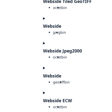
Webside Tiled GeoTIFF
octet
bin
Webside
jpeg
bin
Webside Jpeg2000
octet
bin
Webside
geotiff
bin
Webside ECW
octet
bin