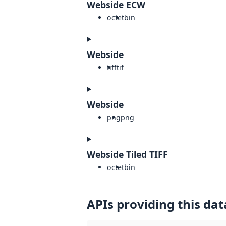
Webside ECW
octet
bin
Webside
tiff
tif
Webside
png
png
Webside Tiled TIFF
octet
bin
APIs providing this dat