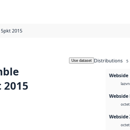
5pkt 2015
Distributions
Use dataset
5
mble
Webside
 2015
vn
laz
Webside
octet
Webside 
octet