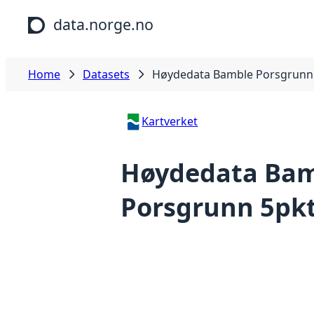
Skip to main content
data.norge.no
Home
Datasets
Høydedata Bamble Porsgrunn 
Kartverket
Høydedata Ba
Porsgrunn 5pkt