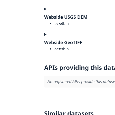
Webside USGS DEM
octet
bin
Webside GeoTIFF
octet
bin
APIs providing this dat
No registered APIs provide this datase
Similar datasets