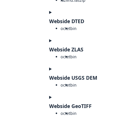
laz
vnd.laszip
Webside DTED
octet
bin
Webside ZLAS
octet
bin
Webside USGS DEM
octet
bin
Webside GeoTIFF
octet
bin