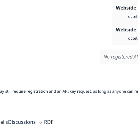
Webside
octet
Webside 
octet
No registered AP
ay still require registration and an API key request, as long as anyone can r
ails
Discussions
RDF
0