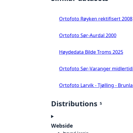
Ortofoto Røyken rektifisert 2008
Ortofoto Sør-Aurdal 2000
Høydedata Bilde Troms 2025
Ortofoto Sør-Varanger midlertid
Ortofoto Larvik - Tjølling - Brunl
Distributions
5
Webside