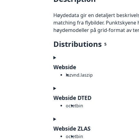
Høydedata gir en detaljert beskrivel
matching fra flybilder. Punktskyene 
høydemodeller på grid-format av te
Distributions
5
Webside
laz
vnd.laszip
Webside DTED
octet
bin
Webside ZLAS
octet
bin