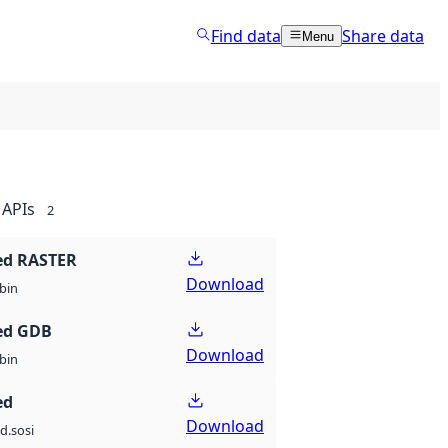
Find data
Share data
Menu
APIs
2
ed RASTER
Download
bin
ed GDB
Download
bin
ed
Download
d.sosi