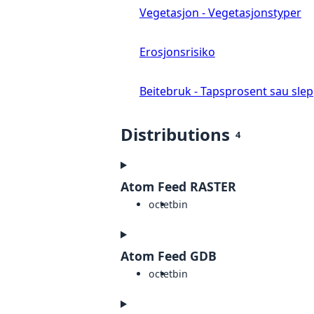
Vegetasjon - Vegetasjonstyper
Erosjonsrisiko
Beitebruk - Tapsprosent sau slep
Distributions
4
Atom Feed RASTER
octet
bin
Atom Feed GDB
octet
bin