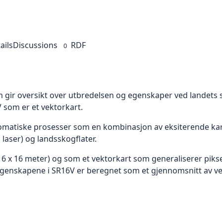
ails
Discussions
RDF
0
 gir oversikt over utbredelsen og egenskaper ved landets s
 som er et vektorkart.
omatiske prosesser som en kombinasjon av eksiterende kart
laser) og landsskogflater.
16 x 16 meter) og som et vektorkart som generaliserer piksel
egenskapene i SR16V er beregnet som et gjennomsnitt av ver