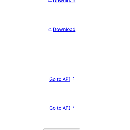
Download
Download
Go to API
Go to API