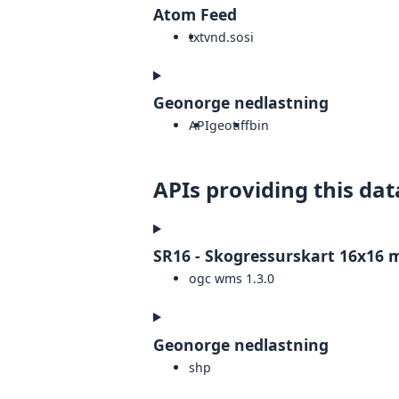
Atom Feed
txt
vnd.sosi
Geonorge nedlastning
API
geotiff
bin
APIs providing this dat
SR16 - Skogressurskart 16x16 
ogc wms 1.3.0
Geonorge nedlastning
shp