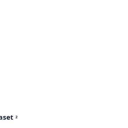
aset
2