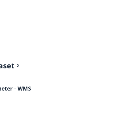
aset
2
meter - WMS