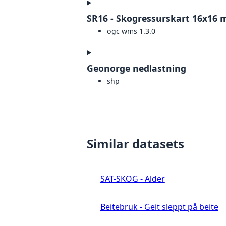
SR16 - Skogressurskart 16x16 
ogc wms 1.3.0
Geonorge nedlastning
shp
Similar datasets
SAT-SKOG - Alder
Beitebruk - Geit sleppt på beite