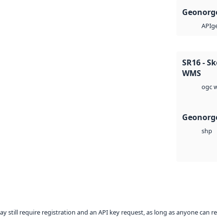
Geonorge
ge
API
SR16 - S
WMS
ogc w
Geonorge
shp
ay still require registration and an API key request, as long as anyone can r