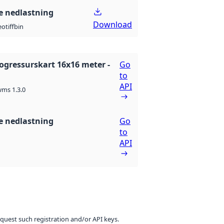
 nedlastning
Download
otiff
bin
kogressurskart 16x16 meter -
Go
to
API
ms 1.3.0
 nedlastning
Go
to
API
equest such registration and/or API keys.