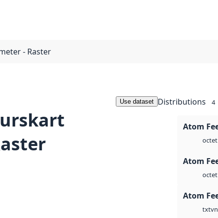
meter - Raster
Distributions
Use dataset
4
surskart
Atom Fe
Raster
octet
Atom Fe
octet
Atom Fe
vn
txt