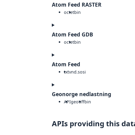
Atom Feed RASTER
octet
bin
Atom Feed GDB
octet
bin
Atom Feed
txt
vnd.sosi
Geonorge nedlastning
API
geotiff
bin
APIs providing this dat