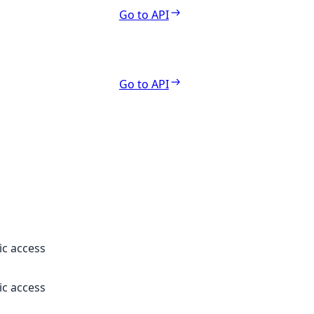
Go to API
Go to API
ic access
ic access