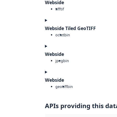
Webside
tiff
tif
Webside Tiled GeoTIFF
octet
bin
Webside
jpeg
bin
Webside
geotiff
bin
APIs providing this dat