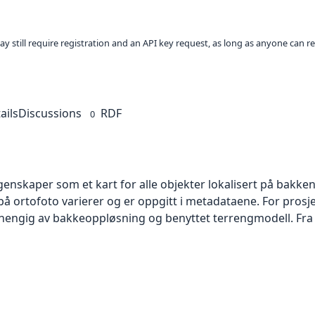
ay still require registration and an API key request, as long as anyone can r
ails
Discussions
RDF
0
skaper som et kart for alle objekter lokalisert på bakkeniv
 ortofoto varierer og er oppgitt i metadataene. For prosje
vhengig av bakkeoppløsning og benyttet terrengmodell. Fra 