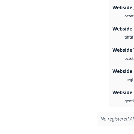
Webside 
octet
Webside
tif
tiff
Webside 
octet
Webside
jpeg
Webside
geoti
No registered AP