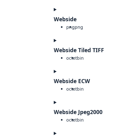
Webside
png
png
Webside Tiled TIFF
octet
bin
Webside ECW
octet
bin
Webside Jpeg2000
octet
bin