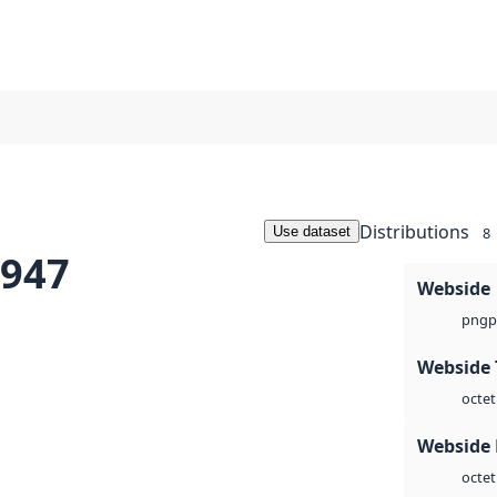
Distributions
Use dataset
8
1947
Webside
p
png
Webside 
octet
Webside
octet