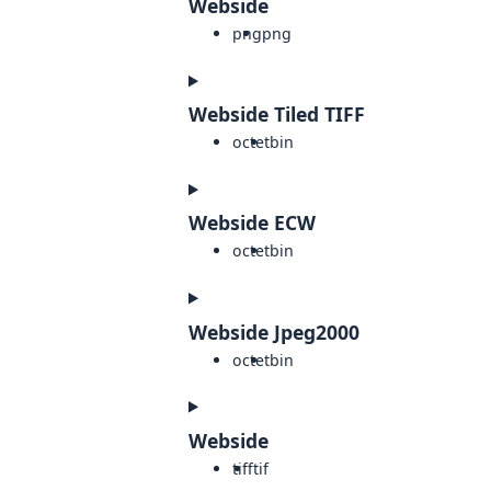
Webside
png
png
Webside Tiled TIFF
octet
bin
Webside ECW
octet
bin
Webside Jpeg2000
octet
bin
Webside
tiff
tif