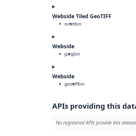
Webside Tiled GeoTIFF
octet
bin
Webside
jpeg
bin
Webside
geotiff
bin
APIs providing this dat
No registered APIs provide this datase