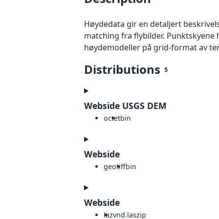
Høydedata gir en detaljert beskrivel
matching fra flybilder. Punktskyene 
høydemodeller på grid-format av te
Distributions
5
Webside USGS DEM
octet
bin
Webside
geotiff
bin
Webside
laz
vnd.laszip