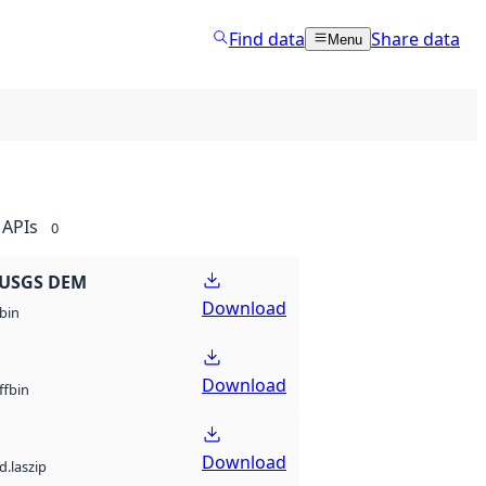
Find data
Share data
Menu
APIs
0
 USGS DEM
Download
bin
Download
bin
ff
Download
d.laszip