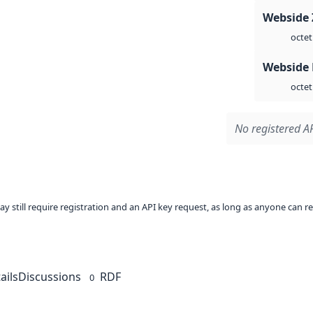
Webside 
octet
Webside
octet
No registered AP
ay still require registration and an API key request, as long as anyone can r
ails
Discussions
RDF
0