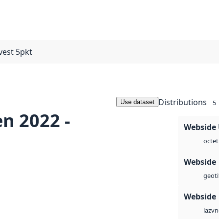
vest 5pkt
Distributions
Use dataset
5
n 2022 -
Webside
octet
Webside
geoti
Webside
vn
laz