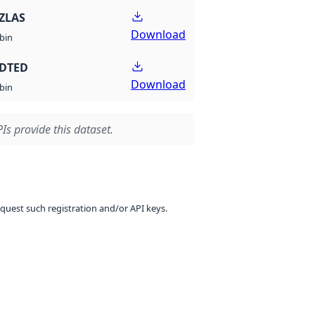
ZLAS
Download
bin
 DTED
Download
bin
Is provide this dataset.
equest such registration and/or API keys.