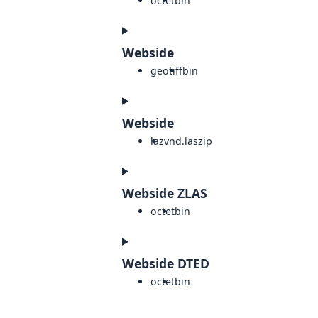
octet
bin
Webside
geotiff
bin
Webside
laz
vnd.laszip
Webside ZLAS
octet
bin
Webside DTED
octet
bin