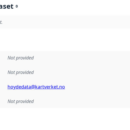
aset
0
t.
Not provided
Not provided
hoydedata@kartverket.no
Not provided