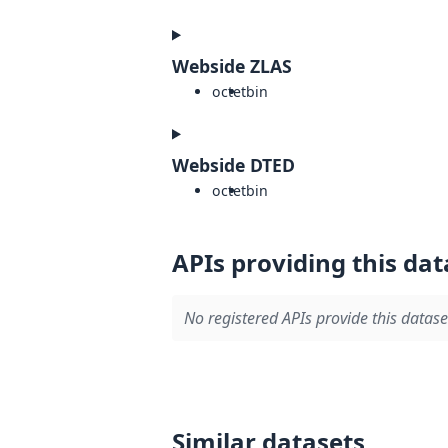
Webside ZLAS
octet
bin
Webside DTED
octet
bin
APIs providing this dat
No registered APIs provide this datase
Similar datasets