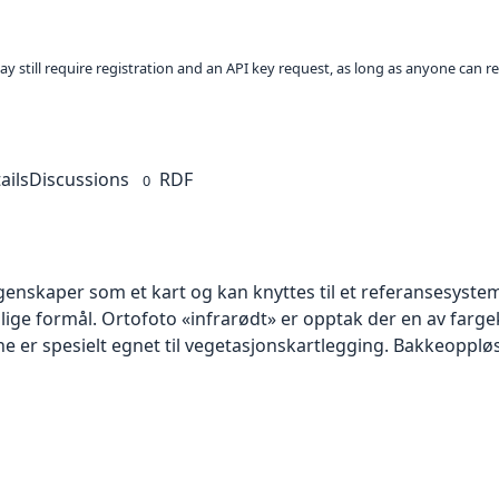
ay still require registration and an API key request, as long as anyone can r
ails
Discussions
RDF
0
skaper som et kart og kan knyttes til et referansesystem. 
llige formål. Ortofoto «infrarødt» er opptak der en av farg
 er spesielt egnet til vegetasjonskartlegging. Bakkeoppløsn