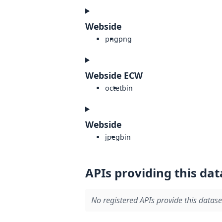
Webside
png
png
Webside ECW
octet
bin
Webside
jpeg
bin
APIs providing this dat
No registered APIs provide this datase