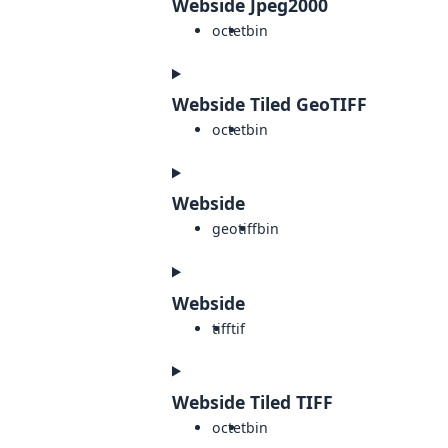
Webside Jpeg2000
octet
bin
Webside Tiled GeoTIFF
octet
bin
Webside
geotiff
bin
Webside
tiff
tif
Webside Tiled TIFF
octet
bin