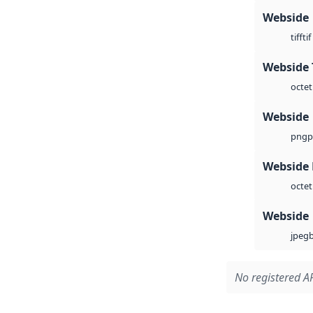
Webside
tif
tiff
Webside 
octet
Webside
p
png
Webside
octet
Webside
jpeg
No registered AP