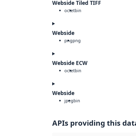
Webside Tiled TIFF
octet
bin
Webside
png
png
Webside ECW
octet
bin
Webside
jpeg
bin
APIs providing this dat