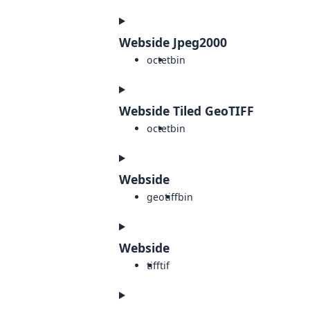
Webside Jpeg2000
octet
bin
Webside Tiled GeoTIFF
octet
bin
Webside
geotiff
bin
Webside
tiff
tif