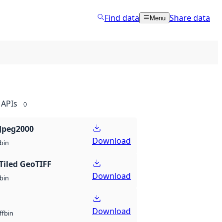
Find data
Share data
Menu
APIs
0
Jpeg2000
Download
bin
Tiled GeoTIFF
Download
bin
Download
bin
ff