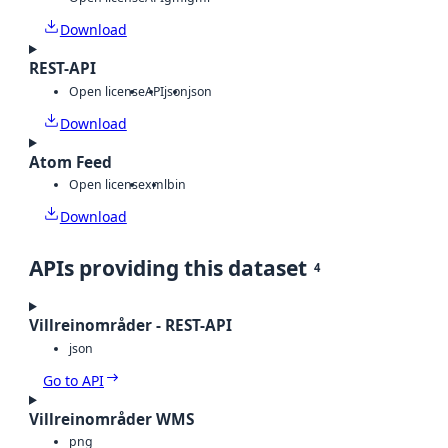
Download
REST-API
Open license
API
json
json
Download
Atom Feed
Open license
xml
bin
Download
APIs providing this dataset
4
Villreinområder - REST-API
json
Go to API
Villreinområder WMS
png