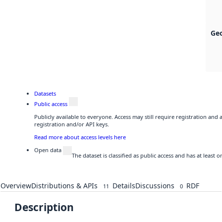
Ge
Datasets
Public access
Publicly available to everyone. Access may still require registration and
registration and/or API keys.
Read more about access levels here
Open data
The dataset is classified as public access and has at least
Overview
Distributions & APIs
Details
Discussions
RDF
11
0
Description