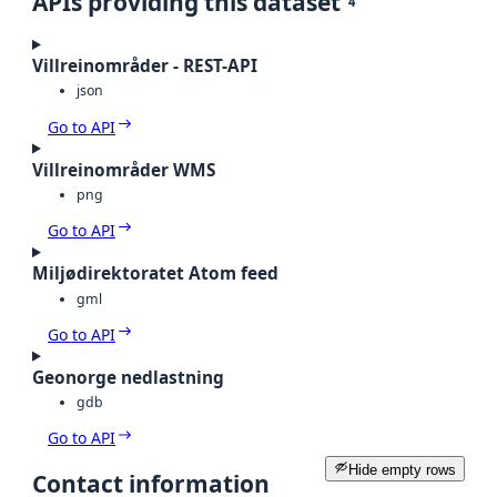
APIs providing this dataset
4
Villreinområder - REST-API
json
Go to API
Villreinområder WMS
png
Go to API
Miljødirektoratet Atom feed
gml
Go to API
Geonorge nedlastning
gdb
Go to API
Hide empty rows
Contact information