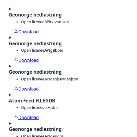
Geonorge nedlastning
Open license
API
txt
vnd.sosi
Download
Geonorge nedlastning
Open license
API
gdb
bin
Download
Geonorge nedlastning
Open license
API
geojson
geojson
Download
Atom Feed FILEGDB
Open license
octet
bin
Download
Geonorge nedlastning
Open license
API
gml
gml