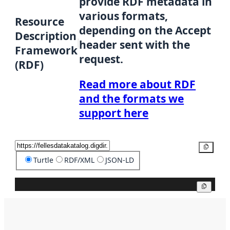
provide RDF metadata in
various formats,
Resource
depending on the Accept
Description
header sent with the
Framework
request.
(RDF)
Read more about RDF
and the formats we
support here
Copy
Turtle
RDF/XML
JSON-LD
Copy