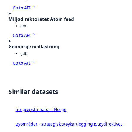
Go to API
Miljødirektoratet Atom feed
gml
Go to API
Geonorge nedlastning
gdb
Go to API
Similar datasets
Inngrepsfri natur i Norge
Byområder - strategisk støykartlegging (Støydirektivet)