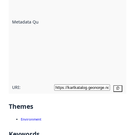
well the
datasets
are
described
Metadata Quality
:
using
metadata.
Read
more
about
metadata
quality
here
URI:
Copy
Themes
Environment
Keywords