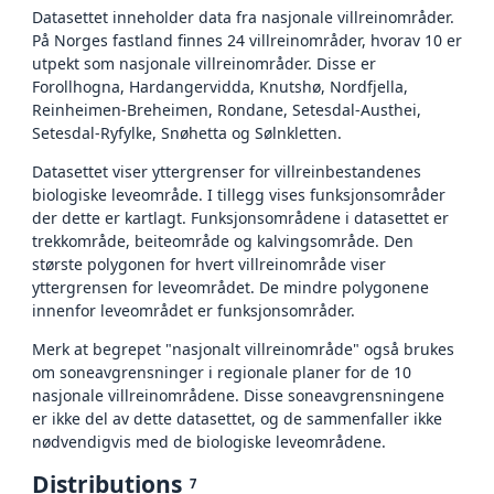
Datasettet inneholder data fra nasjonale villreinområder.
På Norges fastland finnes 24 villreinområder, hvorav 10 er
utpekt som nasjonale villreinområder. Disse er
Forollhogna, Hardangervidda, Knutshø, Nordfjella,
Reinheimen-Breheimen, Rondane, Setesdal-Austhei,
Setesdal-Ryfylke, Snøhetta og Sølnkletten.
Datasettet viser yttergrenser for villreinbestandenes
biologiske leveområde. I tillegg vises funksjonsområder
der dette er kartlagt. Funksjonsområdene i datasettet er
trekkområde, beiteområde og kalvingsområde. Den
største polygonen for hvert villreinområde viser
yttergrensen for leveområdet. De mindre polygonene
innenfor leveområdet er funksjonsområder.
Merk at begrepet "nasjonalt villreinområde" også brukes
om soneavgrensninger i regionale planer for de 10
nasjonale villreinområdene. Disse soneavgrensningene
er ikke del av dette datasettet, og de sammenfaller ikke
nødvendigvis med de biologiske leveområdene.
Distributions
7