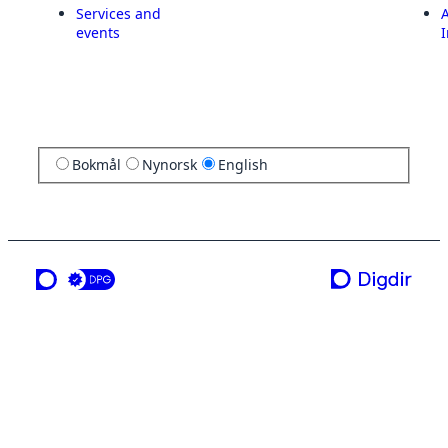
Services and
A
events
I
Bokmål
Nynorsk
English
a service from