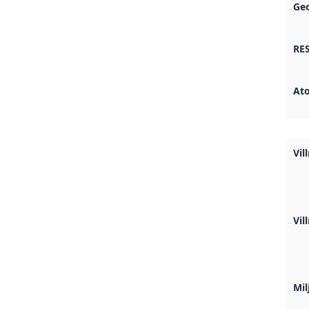
Ge
RES
At
Vil
Vi
Mil