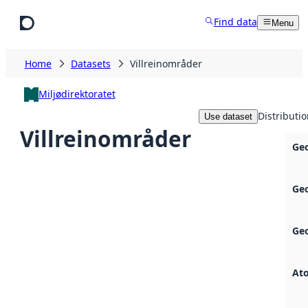
Skip to main content
Find data
Menu
Home
Datasets
Villreinområder
Miljødirektoratet
Distributi
Use dataset
Villreinområder
Ge
Ge
Ge
At