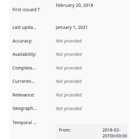
February 20, 2018
First issued
:
This date indicates when the data in this datas
Last updated
:
January 1, 2021
Accuracy
:
Not provided
Availability
:
Not provided
Completeness
:
Not provided
Currentness
:
Not provided
Relevance
:
Not provided
Geographical scope
:
Not provided
Temporal scope
:
From
:
2018-02-
20T00:00:00Z