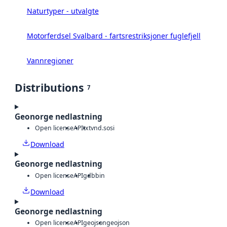
Naturtyper - utvalgte
Motorferdsel Svalbard - fartsrestriksjoner fuglefjell
Vannregioner
Distributions
7
Geonorge nedlastning
Open license
API
txt
vnd.sosi
Download
Geonorge nedlastning
Open license
API
gdb
bin
Download
Geonorge nedlastning
Open license
API
geojson
geojson