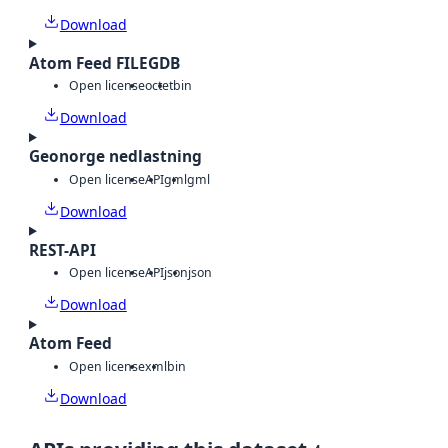
Download
Atom Feed FILEGDB
Open license
octet
bin
Download
Geonorge nedlastning
Open license
API
gml
gml
Download
REST-API
Open license
API
json
json
Download
Atom Feed
Open license
xml
bin
Download