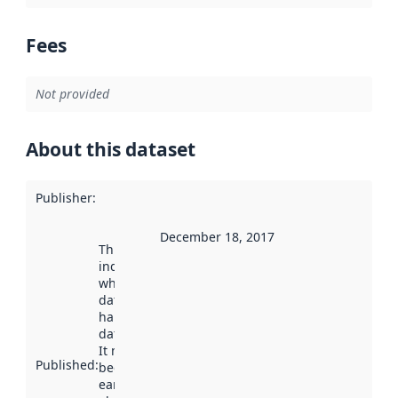
Fees
Not provided
About this dataset
Publisher
:
December 18, 2017
This date
indicates
when the
dataset was
harvested by
data.norge.no.
It may have
Published
:
been available
earlier