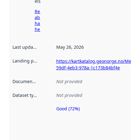
elsewhere.
Read more
about
harvesting
here
Last updated
:
May 26, 2026
Landing page
:
https://kartkatalog.geonorge.no/Metad
59df-4eb3-978a-1c173b84bf4e
Documentation
:
Not provided
Dataset type
:
Not provided
Good (72%)
Metadata
quality is
an
indicator
of how